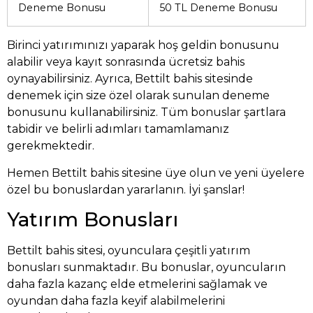
Deneme Bonusu
50 TL Deneme Bonusu
Birinci yatırımınızı yaparak hoş geldin bonusunu
alabilir veya kayıt sonrasında ücretsiz bahis
oynayabilirsiniz. Ayrıca, Bettilt bahis sitesinde
denemek için size özel olarak sunulan deneme
bonusunu kullanabilirsiniz. Tüm bonuslar şartlara
tabidir ve belirli adımları tamamlamanız
gerekmektedir.
Hemen Bettilt bahis sitesine üye olun ve yeni üyelere
özel bu bonuslardan yararlanın. İyi şanslar!
Yatırım Bonusları
Bettilt bahis sitesi, oyunculara çeşitli yatırım
bonusları sunmaktadır. Bu bonuslar, oyuncuların
daha fazla kazanç elde etmelerini sağlamak ve
oyundan daha fazla keyif alabilmelerini