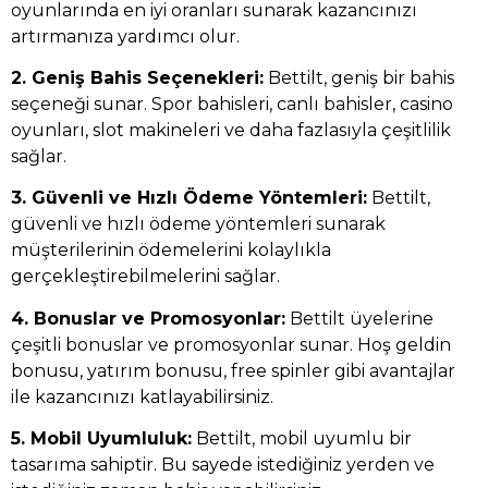
oyunlarında en iyi oranları sunarak kazancınızı
artırmanıza yardımcı olur.
2. Geniş Bahis Seçenekleri:
Bettilt, geniş bir bahis
seçeneği sunar. Spor bahisleri, canlı bahisler, casino
oyunları, slot makineleri ve daha fazlasıyla çeşitlilik
sağlar.
3. Güvenli ve Hızlı Ödeme Yöntemleri:
Bettilt,
güvenli ve hızlı ödeme yöntemleri sunarak
müşterilerinin ödemelerini kolaylıkla
gerçekleştirebilmelerini sağlar.
4. Bonuslar ve Promosyonlar:
Bettilt üyelerine
çeşitli bonuslar ve promosyonlar sunar. Hoş geldin
bonusu, yatırım bonusu, free spinler gibi avantajlar
ile kazancınızı katlayabilirsiniz.
5. Mobil Uyumluluk:
Bettilt, mobil uyumlu bir
tasarıma sahiptir. Bu sayede istediğiniz yerden ve