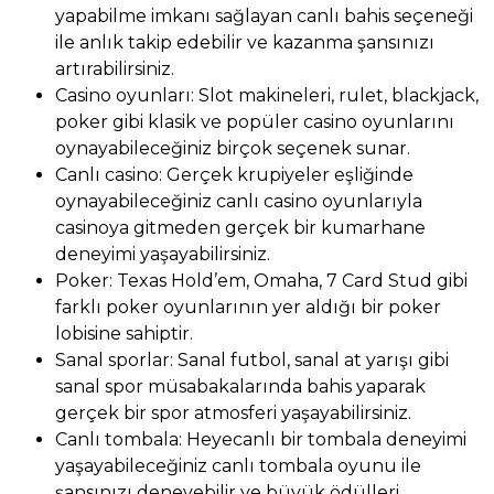
yapabilme imkanı sağlayan canlı bahis seçeneği
ile anlık takip edebilir ve kazanma şansınızı
artırabilirsiniz.
Casino oyunları: Slot makineleri, rulet, blackjack,
poker gibi klasik ve popüler casino oyunlarını
oynayabileceğiniz birçok seçenek sunar.
Canlı casino: Gerçek krupiyeler eşliğinde
oynayabileceğiniz canlı casino oyunlarıyla
casinoya gitmeden gerçek bir kumarhane
deneyimi yaşayabilirsiniz.
Poker: Texas Hold’em, Omaha, 7 Card Stud gibi
farklı poker oyunlarının yer aldığı bir poker
lobisine sahiptir.
Sanal sporlar: Sanal futbol, sanal at yarışı gibi
sanal spor müsabakalarında bahis yaparak
gerçek bir spor atmosferi yaşayabilirsiniz.
Canlı tombala: Heyecanlı bir tombala deneyimi
yaşayabileceğiniz canlı tombala oyunu ile
şansınızı deneyebilir ve büyük ödülleri