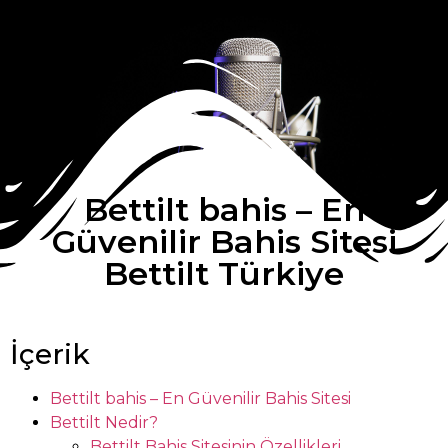
Bettilt bahis – En
Güvenilir Bahis Sitesi
Bettilt Türkiye
İçerik
Bettilt bahis – En Güvenilir Bahis Sitesi
Bettilt Nedir?
Bettilt Bahis Sitesinin Özellikleri