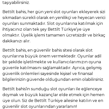
taşıyabilirsiniz.
Bettilt bahis, her gün yeni slot oyunları ekleyerek sizi
sıkmadan sürekli olarak en yenilikçi ve heyecan verici
oyunları sunmaktadır. Slot oyunlarına katılmak için
ihtiyacınız olan tek şey Bettilt Türkiye’ye üye
olmaktır. Üyelik işlemi tamamen ücretsizdir ve birkaç
dakikanızı alır.
Bettilt bahis, en güvenilir bahis sitesi olarak slot
oyunlarına büyük önem vermektedir. Oyunlar adil
bir şekilde işletilmekte ve kullanıcılarımızın oyuna
güvenle katılmasını sağlamaktadır. Ayrıca, gelişmiş
güvenlik önlemleri sayesinde kişisel ve finansal
bilgilerinizin güvende olduğundan emin olabilirsiniz.
Bettilt bahis’in sunduğu slot oyunları ile eğlenceye
doymak ve büyük kazançlar elde etmek için hemen
üye olun. Siz de Bettilt Türkiye ailesine katılın ve en
güvenilir slot oyunlarından yararlanın!