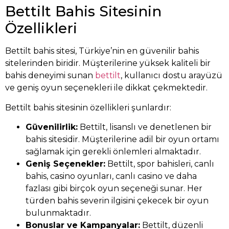
Bettilt Bahis Sitesinin
Özellikleri
Bettilt bahis sitesi, Türkiye’nin en güvenilir bahis
sitelerinden biridir. Müşterilerine yüksek kaliteli bir
bahis deneyimi sunan
bettilt
, kullanıcı dostu arayüzü
ve geniş oyun seçenekleri ile dikkat çekmektedir.
Bettilt bahis sitesinin özellikleri şunlardır:
Güvenilirlik:
Bettilt, lisanslı ve denetlenen bir
bahis sitesidir. Müşterilerine adil bir oyun ortamı
sağlamak için gerekli önlemleri almaktadır.
Geniş Seçenekler:
Bettilt, spor bahisleri, canlı
bahis, casino oyunları, canlı casino ve daha
fazlası gibi birçok oyun seçeneği sunar. Her
türden bahis severin ilgisini çekecek bir oyun
bulunmaktadır.
Bonuslar ve Kampanyalar:
Bettilt, düzenli