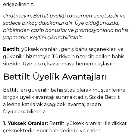
erişebilirsiniz.
Unutmayın, Bettilt üyeliği tamamen ücretsizdir ve
sadece birkaç dakikanızı alır. Üye olduğunuzda,
birbirinden cazip bonuslar ve promosyonlarla bahis
yapmanın keyfini çıkarabilirsiniz.
Bettilt
, yüksek oranları, geniş bahis seçenekleri ve
güvenilir hizmetiyle Türkiye’nin tercih edilen bahis
sitesidir. Üye olun, kazanmaya hemen başlayın!
Bettilt Üyelik Avantajları
Bettilt, en güvenilir bahis sitesi olarak müşterilerine
birçok üyelik avantajı sunmaktadır. Siz de Bettilt
ailesine katılarak aşağıdaki avantajlardan
faydalanabilirsiniz:
1. Yüksek Oranlar:
Bettilt, yüksek oranları ile dikkat
çekmektedir. Spor bahislerinde ve casino