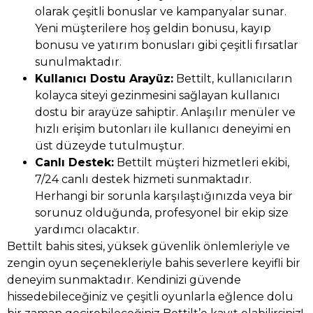
olarak çeşitli bonuslar ve kampanyalar sunar.
Yeni müşterilere hoş geldin bonusu, kayıp
bonusu ve yatırım bonusları gibi çeşitli fırsatlar
sunulmaktadır.
Kullanıcı Dostu Arayüz:
Bettilt, kullanıcıların
kolayca siteyi gezinmesini sağlayan kullanıcı
dostu bir arayüze sahiptir. Anlaşılır menüler ve
hızlı erişim butonları ile kullanıcı deneyimi en
üst düzeyde tutulmuştur.
Canlı Destek:
Bettilt müşteri hizmetleri ekibi,
7/24 canlı destek hizmeti sunmaktadır.
Herhangi bir sorunla karşılaştığınızda veya bir
sorunuz olduğunda, profesyonel bir ekip size
yardımcı olacaktır.
Bettilt bahis sitesi, yüksek güvenlik önlemleriyle ve
zengin oyun seçenekleriyle bahis severlere keyifli bir
deneyim sunmaktadır. Kendinizi güvende
hissedebileceğiniz ve çeşitli oyunlarla eğlence dolu