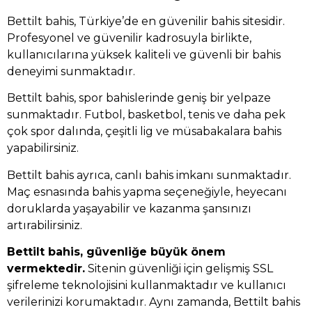
Bettilt bahis, Türkiye’de en güvenilir bahis sitesidir.
Profesyonel ve güvenilir kadrosuyla birlikte,
kullanıcılarına yüksek kaliteli ve güvenli bir bahis
deneyimi sunmaktadır.
Bettilt bahis, spor bahislerinde geniş bir yelpaze
sunmaktadır. Futbol, basketbol, tenis ve daha pek
çok spor dalında, çeşitli lig ve müsabakalara bahis
yapabilirsiniz.
Bettilt bahis ayrıca, canlı bahis imkanı sunmaktadır.
Maç esnasında bahis yapma seçeneğiyle, heyecanı
doruklarda yaşayabilir ve kazanma şansınızı
artırabilirsiniz.
Bettilt bahis, güvenliğe büyük önem
vermektedir.
Sitenin güvenliği için gelişmiş SSL
şifreleme teknolojisini kullanmaktadır ve kullanıcı
verilerinizi korumaktadır. Aynı zamanda, Bettilt bahis