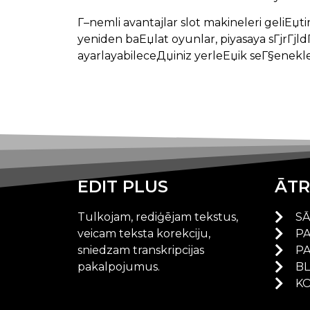
Г–nemli avantajlar slot makineleri geliЕџt
yeniden baЕџlat oyunlar, piyasaya sГјrГјl
ayarlayabileceДџiniz yerleЕџik seГ§enekle
EDIT PLUS
ĀTR
Tulkojam, rediģējam tekstus,
S
veicam teksta korekciju,
P
sniedzam transkripcijas
P
pakalpojumus.
B
KO