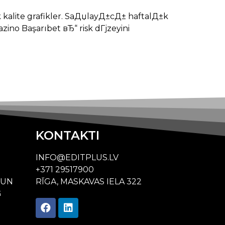
k kalite grafikler. SaДџlayД±cД± haftalД±k
ino Başarıbet вЂ“ risk dГјzeyini
KONTAKTI
INFO@EDITPLUS.LV
+371 29517900
 UN
RĪGA, MASKAVAS IELA 322
G