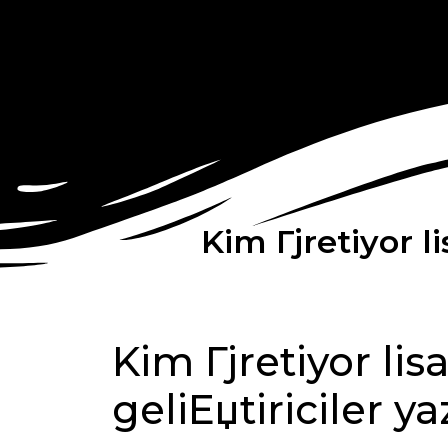
Kim Гјretiyor li
Kim Гјretiyor lis
geliЕџtiriciler 