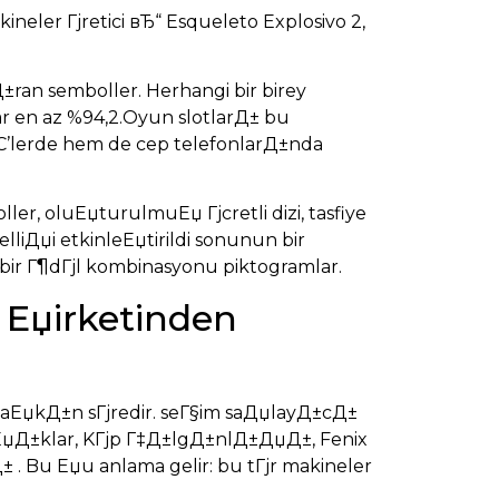
ineler Гјretici вЂ“ Esqueleto Explosivo 2,
ran semboller. Herhangi bir birey
tlar en az %94,2.Oyun slotlarД± bu
C’lerde hem de cep telefonlarД±nda
ler, oluЕџturulmuЕџ Гјcretli dizi, tasfiye
liДџi etkinleЕџtirildi sonunun bir
n bir Г¶dГјl kombinasyonu piktogramlar.
 Еџirketinden
± aЕџkД±n sГјredir. seГ§im saДџlayД±cД±
k AЕџД±klar, KГјp Г‡Д±lgД±nlД±ДџД±, Fenix
 . Bu Еџu anlama gelir: bu tГјr makineler