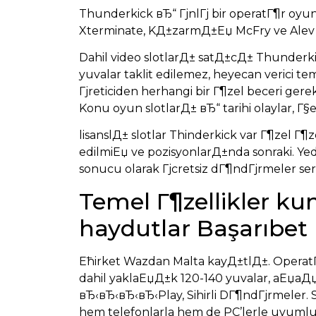
Thunderkick вЂ“ ГјnlГј bir operatГ¶r oyun 
Xterminate, KД±zarmД±Еџ McFry ve Alev 
Dahil video slotlarД± satД±cД± Thunderk
yuvalar taklit edilemez, heyecan verici te
Гјreticiden herhangi bir Г¶zel beceri g
Konu oyun slotlarД± вЂ“ tarihi olaylar, Г§eЕ
lisanslД± slotlar Thinderkick var Г¶zel Г¶
edilmiЕџ ve pozisyonlarД±nda sonraki. Yed
sonucu olarak Гјcretsiz dГ¶ndГјrmeler ser
Temel Г¶zellikler k
haydutlar Başarıbet
Ећirket Wazdan Malta kayД±tlД±. OperatГ¶
dahil yaklaЕџД±k 120-140 yuvalar, aЕџaДџД
вЂ‹вЂ‹вЂ‹вЂ‹Play, Sihirli DГ¶ndГјrmeler. 
hem telefonlarla hem de PC’lerle uyuml