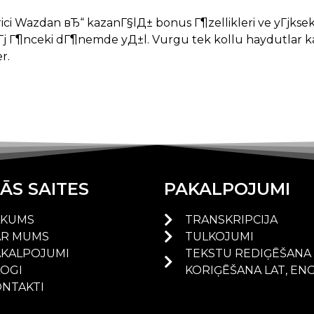
irici Wazdan вЂ“ kazanГ§lД± bonus Г¶zellikleri ve yГјkse
dГј Г¶nceki dГ¶nemde yД±l. Vurgu tek kollu haydutlar kaz
r.
ĀS SAITES
PAKALPOJUMI
ĀKUMS
TRANSKRIPCIJA
AR MUMS
TULKOJUMI
AKALPOJUMI
TEKSTU REDIĢĒŠANA
LOGI
KORIĢĒŠANA LAT, EN
NTAKTI