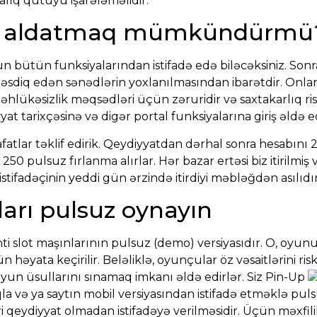
fiq qutuyu işarələməlidir.
ını aldatmaq mümkündürmü
 bütün funksiyalarından istifadə edə biləcəksiniz. Sonra
təsdiq edən sənədlərin yoxlanılmasından ibarətdir. Onları
hlükəsizlik məqsədləri üçün zəruridir və saxtakarlıq riskin
t tarixçəsinə və digər portal funksiyalarına giriş əldə ed
fatlar təklif edirik. Qeydiyyatdan dərhal sonra hesabın
 pulsuz fırlanma alırlar. Hər bazar ertəsi biz itirilmiş və
tifadəçinin yeddi gün ərzində itirdiyi məbləğdən asılıdır
arı pulsuz oynayın
lot maşınlarının pulsuz (demo) versiyasıdır. O, oyunu
çün həyata keçirilir. Beləliklə, oyunçular öz vəsaitlərini r
 oyun üsullarını sınamaq imkanı əldə edirlər. Siz Pin-Up
 və ya saytın mobil versiyasından istifadə etməklə pulsu
 qeydiyyat olmadan istifadəyə verilməsidir. Üçün məxfi