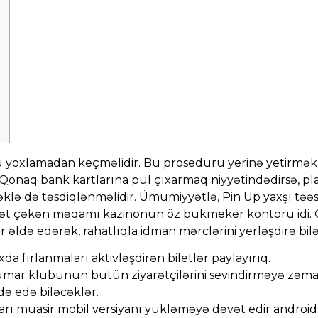
 yoxlamadan keçməlidir. Bu proseduru yerinə yetirmək ü
Qonaq bank kartlarına pul çıxarmaq niyyətindədirsə, plasti
klə də təsdiqlənməlidir. Ümumiyyətlə, Pin Up yaxşı təəs
diqqət çəkən məqamı kazinonun öz bukmeker kontoru idi
ldə edərək, rahatlıqla idman mərclərini yerləşdirə bilə
 fırlanmaları aktivləşdirən biletlər paylayırıq.
umar klubunun bütün ziyarətçilərini sevindirməyə zəman
ə edə biləcəklər.
rı müasir mobil versiyanı yükləməyə dəvət edir android 