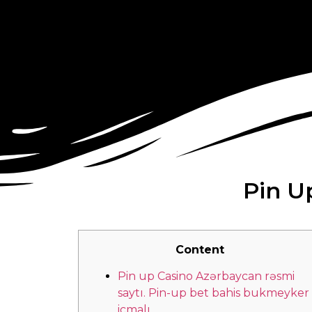
Pin U
Content
Pin up Casino Azərbaycan rəsmi
saytı. Pin-up bet bahis bukmeyker
icmalı