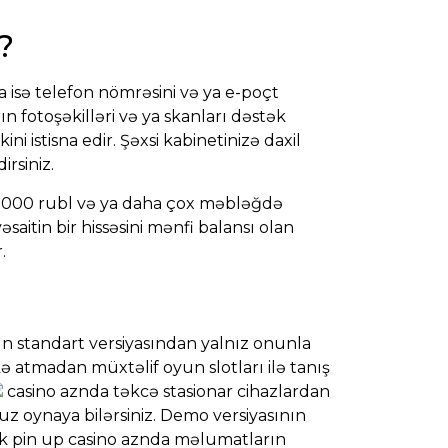
?
 isə telefon nömrəsini və ya e-poçt
n fotoşəkilləri və ya skanları dəstək
i istisna edir. Şəxsi kabinetinizə daxil
irsiniz.
ı 2000 rubl və ya daha çox məbləğdə
saitin bir hissəsini mənfi balansı olan
.
n standart versiyasından yalnız onunla
iskə atmadan müxtəlif oyun slotları ilə tanış
casino aznda təkcə stasionar cihazlardan
z oynaya bilərsiniz. Demo versiyasının
lik pin up casino aznda məlumatların