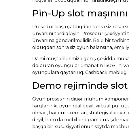
nöqtələri oxuduqdan sonra istifadəçi müva
Pin-Up slot maşın
Prosedur başa çatdıqdan sonra siz resursun
ünvanını təsdiqləyin. Prosedur şəxsiyyəti 
ünvanına göndərilməlidir. Belə bir tədbir tə
olduqdan sonra siz oyun balansına, əməliyya
Daimi müştərilərimizə geniş çeşiddə müka
dolduran oyunçular əmanətin 150% -ni və 250
oyunçulara qaytarırıq. Cashback məbləği is
Demo rejimində slotl
Oyun prosesinin digər mühüm komponenti s
fərqlənir ki, oyun real deyil, virtual pul ü
olmaq, hər cür sxemləri, strategiyaları və
deyil, həm də mobil proqram quraşdırmaqla
başqa bir xüsusiyyəti onun saytda məcburi