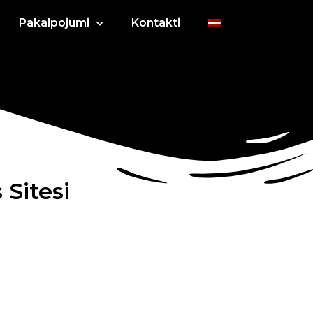
Pakalpojumi
Kontakti
Sitesi