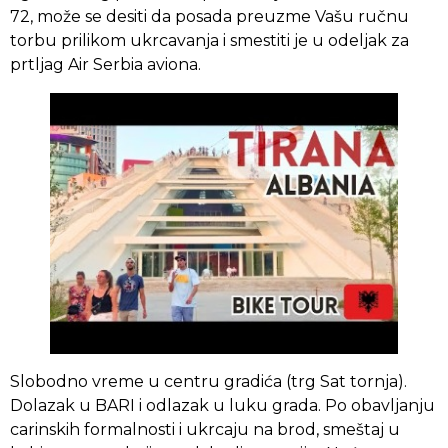
72, može se desiti da posada preuzme Vašu ručnu
torbu prilikom ukrcavanja i smestiti je u odeljak za
prtljag Air Serbia aviona.
Slobodno vreme u centru gradića (trg Sat tornja).
Dolazak u BARI i odlazak u luku grada. Po obavljanju
carinskih formalnosti i ukrcaju na brod, smeštaj u