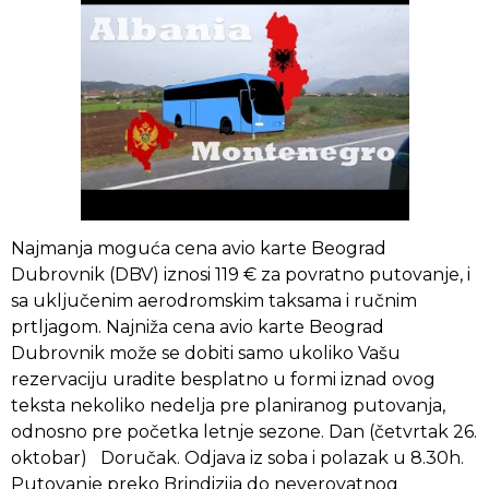
Najmanja moguća cena avio karte Beograd
Dubrovnik (DBV) iznosi 119 € za povratno putovanje, i
sa uključenim aerodromskim taksama i ručnim
prtljagom. Najniža cena avio karte Beograd
Dubrovnik može se dobiti samo ukoliko Vašu
rezervaciju uradite besplatno u formi iznad ovog
teksta nekoliko nedelja pre planiranog putovanja,
odnosno pre početka letnje sezone. Dan (četvrtak 26.
oktobar) Doručak. Odjava iz soba i polazak u 8.30h.
Putovanje preko Brindizija do neverovatnog