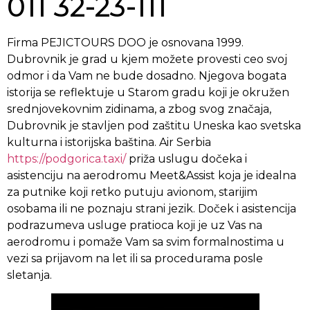
011 32-23-111
Firma PEJICTOURS DOO je osnovana 1999.
Dubrovnik je grad u kjem možete provesti ceo svoj
odmor i da Vam ne bude dosadno. Njegova bogata
istorija se reflektuje u Starom gradu koji je okružen
srednjovekovnim zidinama, a zbog svog značaja,
Dubrovnik je stavljen pod zaštitu Uneska kao svetska
kulturna i istorijska baština. Air Serbia
https://podgorica.taxi/
priža uslugu dočeka i
asistenciju na aerodromu Meet&Assist koja je idealna
za putnike koji retko putuju avionom, starijim
osobama ili ne poznaju strani jezik. Doček i asistencija
podrazumeva usluge pratioca koji je uz Vas na
aerodromu i pomaže Vam sa svim formalnostima u
vezi sa prijavom na let ili sa procedurama posle
sletanja.