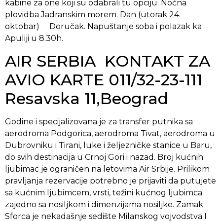
kabine za one koji su odabrali tu opciju. Noćna
plovidba Jadranskim morem. Dan (utorak 24.
oktobar) Doručak. Napuštanje soba i polazak ka
Apuliji u 8.30h.
AIR SERBIA KONTAKT ZA
AVIO KARTE 011/32-23-111
Resavska 11,Beograd
Godine i specijalizovana je za transfer putnika sa
aerodroma Podgorica, aerodroma Tivat, aerodroma u
Dubrovniku i Tirani, luke i željezničke stanice u Baru,
do svih destinacija u Crnoj Gori i nazad. Broj kućnih
ljubimac je ograničen na letovima Air Srbije. Prilikom
pravljanja rezervacije potrebno je prijaviti da putujete
sa kućnim ljubimcem, vrsti, težini kućnog ljubimca
zajedno sa nosiljkom i dimenzijama nosiljke. Zamak
Sforca je nekadašnje sedište Milanskog vojvodstva I