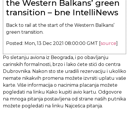
the Western Balkans’ green
transition – bne IntelliNews
Back to rail at the start of the Western Balkans’
green transition.
Posted: Mon, 13 Dec 2021 08:00:00 GMT [
source
]
Po sletanju aviona iz Beograda, i po obavljanju
carinskih formalnosti, brzo i lako ćete stići do centra
Dubrovnika. Nakon sto ste uradili rezervaciju i ukoliko
nemate nikakvih promena možete izvrsiti uplatu vaše
karte. Više informacija o nacinima placanja možete
pogledati na linku Kako kupiti avio kartu. Odgovore
na mnoga pitanja postavljena od strane naših putnika
možete pogledati na linku Najcešca pitanja.