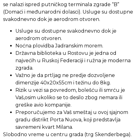
se nalazi ispred putničkog terminala zgrade “B”
(Domaći i međunarodni dolasci). Usluge su dostupne
svakodnevno dok je aerodrom otvoren.
Usluge su dostupne svakodnevno dok je
aerodrom otvoren.
Noćna plovidba Jadranskim morem.
Državna biblioteka u Rostovu je jedna od
najvećih u Ruskoj Federaciji i ružna je moderna
zgrada.
Važno je da prtljag ne predje dozvoljene
dimenzije 40x20x55cm i težinu do 8kg.
Rizik u vezi sa povredom, bolešću ili smrću je
Vaš,osim ukoliko se to desilo zbog nemara ili
greške avio kompanije.
Preporučujemo za Vaš smeštaj u ovoj sjajnom
gradu distrikt Porta Nuova, koji predstavlja
savremeni kvart Milana.
Slobodno vreme u centru grada (trg Skenderbega).