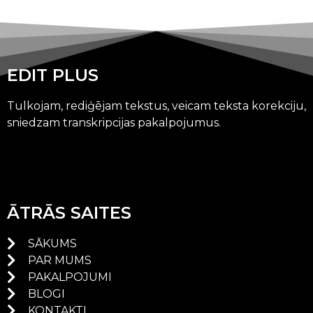
EDIT PLUS
Tulkojam, rediģējam tekstus, veicam teksta korekciju,
sniedzam transkripcijas pakalpojumus.
ĀTRĀS SAITES
SĀKUMS
PAR MUMS
PAKALPOJUMI
BLOGI
KONTAKTI