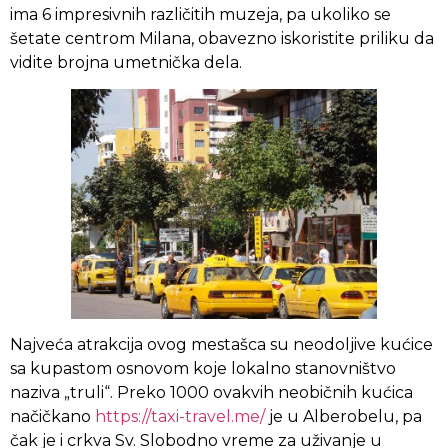
ima 6 impresivnih različitih muzeja, pa ukoliko se
šetate centrom Milana, obavezno iskoristite priliku da
vidite brojna umetnička dela.
Najveća atrakcija ovog mestašca su neodoljive kućice
sa kupastom osnovom koje lokalno stanovništvo
naziva „truli“. Preko 1000 ovakvih neobičnih kućica
načičkano
https://taxi-travel.me/
je u Alberobelu, pa
čak je i crkva Sv. Slobodno vreme za uživanje u