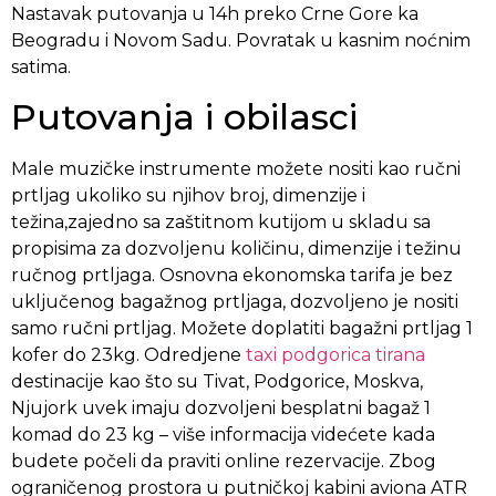
Nastavak putovanja u 14h preko Crne Gore ka
Beogradu i Novom Sadu. Povratak u kasnim noćnim
satima.
Putovanja i obilasci
Male muzičke instrumente možete nositi kao ručni
prtljag ukoliko su njihov broj, dimenzije i
težina,zajedno sa zaštitnom kutijom u skladu sa
propisima za dozvoljenu količinu, dimenzije i težinu
ručnog prtljaga. Osnovna ekonomska tarifa je bez
uključenog bagažnog prtljaga, dozvoljeno je nositi
samo ručni prtljag. Možete doplatiti bagažni prtljag 1
kofer do 23kg. Odredjene
taxi podgorica tirana
destinacije kao što su Tivat, Podgorice, Moskva,
Njujork uvek imaju dozvoljeni besplatni bagaž 1
komad do 23 kg – više informacija videćete kada
budete počeli da praviti online rezervacije. Zbog
ograničenog prostora u putničkoj kabini aviona ATR