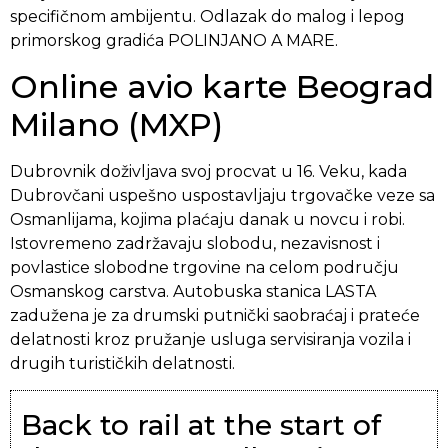
specifičnom ambijentu. Odlazak do malog i lepog
primorskog gradića POLINJANO A MARE.
Online avio karte Beograd
Milano (MXP)
Dubrovnik doživljava svoj procvat u 16. Veku, kada
Dubrovčani uspešno uspostavljaju trgovačke veze sa
Osmanlijama, kojima plaćaju danak u novcu i robi.
Istovremeno zadržavaju slobodu, nezavisnost i
povlastice slobodne trgovine na celom području
Osmanskog carstva. Autobuska stanica LASTA
zadužena je za drumski putnički saobraćaj i prateće
delatnosti kroz pružanje usluga servisiranja vozila i
drugih turističkih delatnosti.
Back to rail at the start of