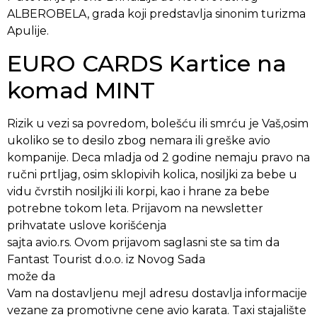
ALBEROBELA, grada koji predstavlja sinonim turizma
Apulije.
EURO CARDS Kartice na
komad MINT
Rizik u vezi sa povredom, bolešću ili smrću je Vaš,osim
ukoliko se to desilo zbog nemara ili greške avio
kompanije. Deca mladja od 2 godine nemaju pravo na
ručni prtljag, osim sklopivih kolica, nosiljki za bebe u
vidu čvrstih nosiljki ili korpi, kao i hrane za bebe
potrebne tokom leta. Prijavom na newsletter
prihvatate uslove korišćenja
sajta avio.rs. Ovom prijavom saglasni ste sa tim da
Fantast Tourist d.o.o. iz Novog Sada
može da
Vam na dostavljenu mejl adresu dostavlja informacije
vezane za promotivne cene avio karata. Taxi stajalište