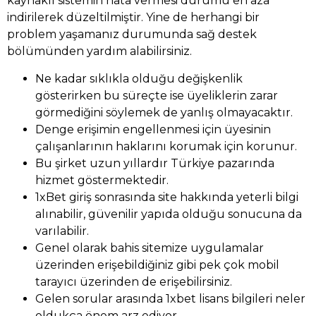
kaynaklı sistemin hata vermesi durumu en aza
indirilerek düzeltilmiştir. Yine de herhangi bir
problem yaşamanız durumunda sağ destek
bölümünden yardım alabilirsiniz.
Ne kadar sıklıkla olduğu değişkenlik
gösterirken bu süreçte ise üyeliklerin zarar
görmediğini söylemek de yanlış olmayacaktır.
Denge erişimin engellenmesi için üyesinin
çalışanlarının haklarını korumak için korunur.
Bu şirket uzun yıllardır Türkiye pazarında
hizmet göstermektedir.
1xBet giriş sonrasında site hakkında yeterli bilgi
alınabilir, güvenilir yapıda olduğu sonucuna da
varılabilir.
Genel olarak bahis sitemize uygulamalar
üzerinden erişebildiğiniz gibi pek çok mobil
tarayıcı üzerinden de erişebilirsiniz.
Gelen sorular arasında 1xbet lisans bilgileri neler
oldukça önem arz ediyor.