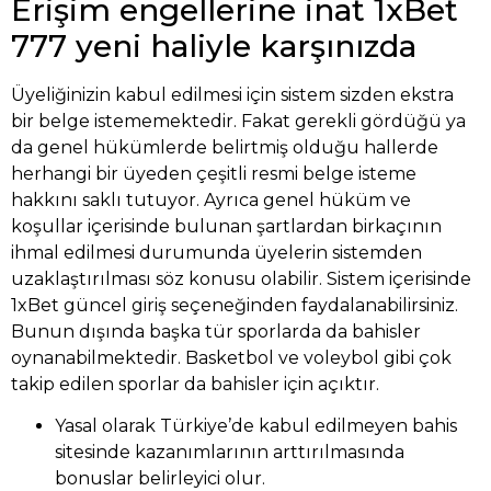
Erişim engellerine inat 1xBet
777 yeni haliyle karşınızda
Üyeliğinizin kabul edilmesi için sistem sizden ekstra
bir belge istememektedir. Fakat gerekli gördüğü ya
da genel hükümlerde belirtmiş olduğu hallerde
herhangi bir üyeden çeşitli resmi belge isteme
hakkını saklı tutuyor. Ayrıca genel hüküm ve
koşullar içerisinde bulunan şartlardan birkaçının
ihmal edilmesi durumunda üyelerin sistemden
uzaklaştırılması söz konusu olabilir. Sistem içerisinde
1xBet güncel giriş seçeneğinden faydalanabilirsiniz.
Bunun dışında başka tür sporlarda da bahisler
oynanabilmektedir. Basketbol ve voleybol gibi çok
takip edilen sporlar da bahisler için açıktır.
Yasal olarak Türkiye’de kabul edilmeyen bahis
sitesinde kazanımlarının arttırılmasında
bonuslar belirleyici olur.