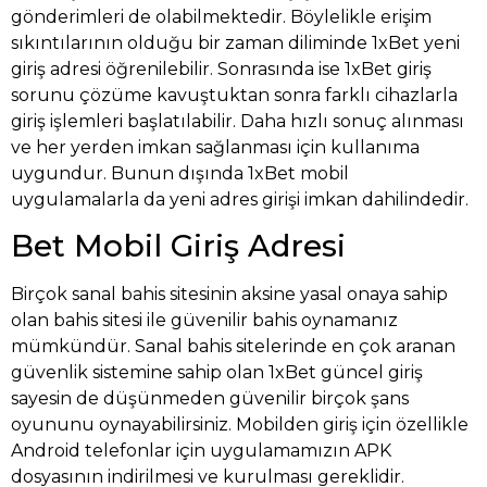
gönderimleri de olabilmektedir. Böylelikle erişim
sıkıntılarının olduğu bir zaman diliminde 1xBet yeni
giriş adresi öğrenilebilir. Sonrasında ise 1xBet giriş
sorunu çözüme kavuştuktan sonra farklı cihazlarla
giriş işlemleri başlatılabilir. Daha hızlı sonuç alınması
ve her yerden imkan sağlanması için kullanıma
uygundur. Bunun dışında 1xBet mobil
uygulamalarla da yeni adres girişi imkan dahilindedir.
Bet Mobil Giriş Adresi
Birçok sanal bahis sitesinin aksine yasal onaya sahip
olan bahis sitesi ile güvenilir bahis oynamanız
mümkündür. Sanal bahis sitelerinde en çok aranan
güvenlik sistemine sahip olan 1xBet güncel giriş
sayesin de düşünmeden güvenilir birçok şans
oyununu oynayabilirsiniz. Mobilden giriş için özellikle
Android telefonlar için uygulamamızın APK
dosyasının indirilmesi ve kurulması gereklidir.