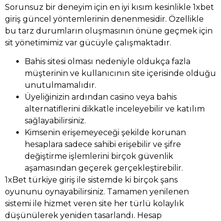
Sorunsuz bir deneyim için en iyi kısım kesinlikle 1xbet
giriş güncel yöntemlerinin denenmesidir. Özellikle
bu tarz durumların oluşmasının önüne geçmek için
sit yönetimimiz var gücüyle çalışmaktadır.
Bahis sitesi olması nedeniyle oldukça fazla
müşterinin ve kullanıcının site içerisinde olduğu
unutulmamalıdır.
Üyeliğinizin ardından casino veya bahis
alternatiflerini dikkatle inceleyebilir ve katılım
sağlayabilirsiniz.
Kimsenin erişemeyeceği şekilde korunan
hesaplara sadece sahibi erişebilir ve şifre
değiştirme işlemlerini birçok güvenlik
aşamasından geçerek gerçekleştirebilir.
1xBet türkiye giriş ile sistemde ki birçok şans
oyununu oynayabilirsiniz. Tamamen yenilenen
sistemi ile hizmet veren site her türlü kolaylık
düşünülerek yeniden tasarlandı. Hesap