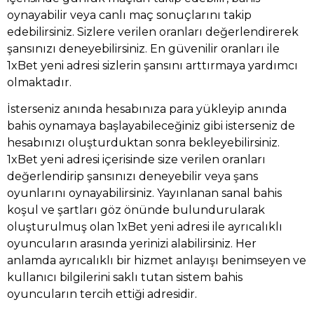
oynayabilir veya canlı maç sonuçlarını takip
edebilirsiniz. Sizlere verilen oranları değerlendirerek
şansınızı deneyebilirsiniz. En güvenilir oranları ile
1xBet yeni adresi sizlerin şansını arttırmaya yardımcı
olmaktadır.
İsterseniz anında hesabınıza para yükleyip anında
bahis oynamaya başlayabileceğiniz gibi isterseniz de
hesabınızı oluşturduktan sonra bekleyebilirsiniz.
1xBet yeni adresi içerisinde size verilen oranları
değerlendirip şansınızı deneyebilir veya şans
oyunlarını oynayabilirsiniz. Yayınlanan sanal bahis
koşul ve şartları göz önünde bulundurularak
oluşturulmuş olan 1xBet yeni adresi ile ayrıcalıklı
oyuncuların arasında yerinizi alabilirsiniz. Her
anlamda ayrıcalıklı bir hizmet anlayışı benimseyen ve
kullanıcı bilgilerini saklı tutan sistem bahis
oyuncuların tercih ettiği adresidir.