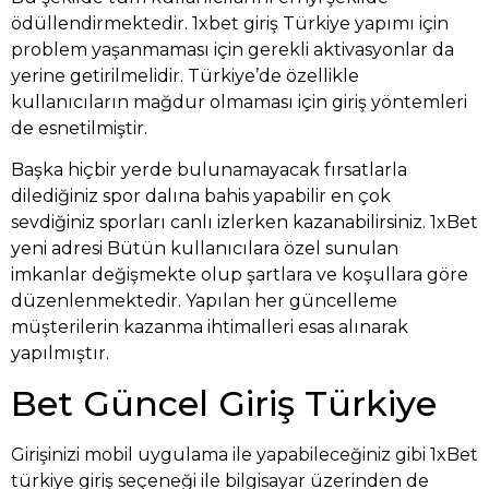
ödüllendirmektedir. 1xbet giriş Türkiye yapımı için
problem yaşanmaması için gerekli aktivasyonlar da
yerine getirilmelidir. Türkiye’de özellikle
kullanıcıların mağdur olmaması için giriş yöntemleri
de esnetilmiştir.
Başka hiçbir yerde bulunamayacak fırsatlarla
dilediğiniz spor dalına bahis yapabilir en çok
sevdiğiniz sporları canlı izlerken kazanabilirsiniz. 1xBet
yeni adresi Bütün kullanıcılara özel sunulan
imkanlar değişmekte olup şartlara ve koşullara göre
düzenlenmektedir. Yapılan her güncelleme
müşterilerin kazanma ihtimalleri esas alınarak
yapılmıştır.
Bet Güncel Giriş Türkiye
Girişinizi mobil uygulama ile yapabileceğiniz gibi 1xBet
türkiye giriş seçeneği ile bilgisayar üzerinden de