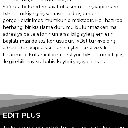
Sağ-üst bölümden kayıt ol kısmına giriş yapılırken
1xBet Türkiye giriş sonrasında da işlemlerin
gerçekleştirilmesi mümkün olmaktadır. Hali hazırda
herhangi bir kısıtlama durumu bulunmazken mail
adresi ya da telefon numarası bilgisiyle işlemlerin
başlatılması da söz konusudur. 1xBet türkiye giriş
adresinden yapılacak olan girişler nazik ve şık
tasarımı ile kullanıcılarını bekliyor. 1xBet güncel giriş
ile girebilir sayısız bahisi keyfini yaşayabilirsiniz.
EDIT PLUS
Tulkojam, rediģējam tekstus, veicam teksta korekciju,