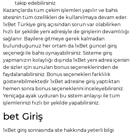
takip edebilirsiniz.
Kazançlarda tüm çekim işlemleri yapılır ve bahis
sitesinin tüm özellikleri de kullanılmaya devam eder.
1xBet Türkiye giriş açısından sorun var olabilirken
hızlı bir şekilde yeni adresiyle de girişlerin devamlılığı
sağlanır. Bayilere gitmeye gerek kalmadan
bulunduğunuz her ortam da 1xBet güncel giriş
seçeneği ile bahis oynayabilirsiniz. Sisteme giriş
yapmanızın kolaylığı dışında 1xBet yeni adresi içerisin
de sizler için sunulan bonus seçeneklerinden de
faydalanabilirsiniz. Bonus seçenekleri farklılık
gösterebilmektedir 1xBet adresine giriş yaptıktan
hemen sonra bonus seçeneklerini inceleyebilirsiniz.
Yeniçağa ayak uyduran bu sistem anlayışı ile tüm
işlemlerinizi hızlı bir şekilde yapabilirsiniz.
bet Giriş
1xBet giriş sonrasında site hakkında yeterli bilgi