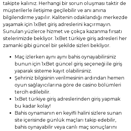
takipte kalınız. Herhangi bir sorun oluşması taktir de
müşterilerle iletişime geçilebilir ve anı anına
bilgilendirme yapılır. Kalitenin odaklandığı merkezde
yaşamak için 1xBet giriş adreslerini kaçırmayın.
Sunulan yüzlerce hizmet ve çokça kazanma fırsatı
sitelerimizde bekliyor. 1xBet türkiye giriş adresleri her
zamanki gibi güncel bir şekilde sizleri bekliyor.
Maç izlerken aynı aynı bahis oynayabilirsiniz
bunun için 1xBet güncel giriş seçeneği ile giriş
yaparak sisteme kayıt olabilirsiniz.
Şehriniz bilgisinin verilmesinin ardından hemen
oyun sağlayıcılarına göre de casino bölümleri
tercih edilebilir.
1xBet türkiye giriş adreslerinden giriş yapmak
bu kadar kolay!
Bahis oynamanın en keyifli halini sizlere sunan
site içerisinde günlük maçları takip edebilir,
bahis oynayabilir veya canlı maç sonuçlarını