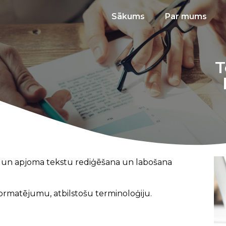
Sākums
Par mums
T
es un apjoma tekstu rediģēšana un labošana
 formatējumu, atbilstošu terminoloģiju.