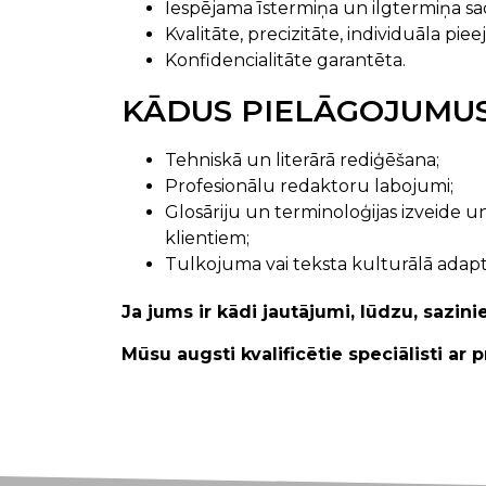
Iespējama īstermiņa un ilgtermiņa sa
Kvalitāte, precizitāte, individuāla pieej
Konfidencialitāte garantēta.
KĀDUS PIELĀGOJUMUS
Tehniskā un literārā rediģēšana;
Profesionālu redaktoru labojumi;
Glosāriju un terminoloģijas izveide u
klientiem;
Tulkojuma vai teksta kulturālā adaptā
Ja jums ir kādi jautājumi, lūdzu, sazin
Mūsu augsti kvalificētie speciālisti ar 