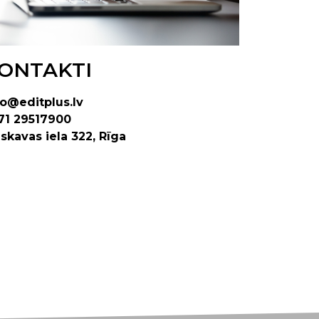
ONTAKTI
fo@editplus.lv
71 29517900
skavas iela 322, Rīga