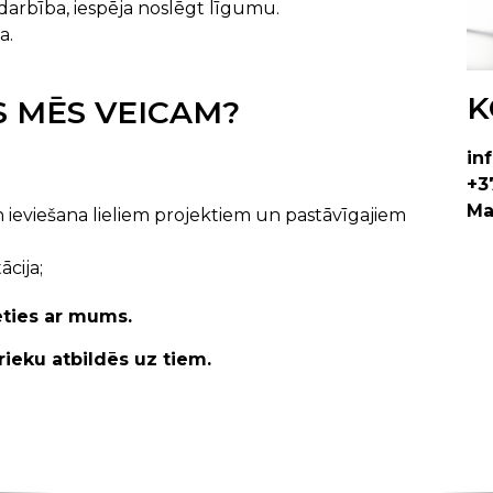
darbība, iespēja noslēgt līgumu.
a.
K
 MĒS VEICAM?
in
+3
Ma
n ieviešana lieliem projektiem un pastāvīgajiem
cija;
ieties ar mums.
prieku atbildēs uz tiem.