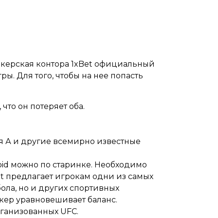
екерская контора 1xBet официальный
ры. Для того, чтобы на нее попасть
что он потеряет оба.
ия А и другие всемирно известные
roid можно по старинке. Необходимо
et предлагает игрокам одни из самых
ола, но и других спортивных
кер уравновешивает баланс.
рганизованных UFC.