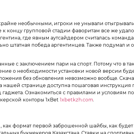
крайне необычными, игроки не унывали отыгрывались 
к концу групповой стадии фаворитам все же удалос
ргентина, где явным аутсайдером считалась команда
но штатная победа аргентинцев. Также подумал и од
анные с заключением пари на спорт. Потому что в та
ние о необходимости установки новой версии будет
иложения без обновления невозможно вообще. Скач
На нашей странице доступна пошаговая инструкция 
 гаджета. Ознакомиться с правилами и условиям п
екерской конторы 1xBet
1xbetkzh.com
.
ки, как формат первой заброшенной шайбы, как буде
гальных букмекеров Казахстана. Ставки на спортив