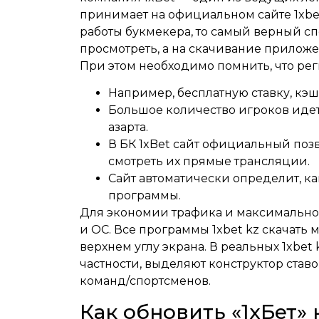
принимает на официальном сайте 1xbe
работы букмекера, то самый верный спо
просмотреть, а на скачивание приложе
При этом необходимо помнить, что рег
Например, бесплатную ставку, кэш
Большое количество игроков идет 
азарта.
В БК 1xBet сайт официальный позв
смотреть их прямые трансляции.
Сайт автоматически определит, к
программы.
Для экономии трафика и максимально
и ОС. Все программы 1xbet kz скачать
верхнем углу экрана. В реальных 1xbe
частности, выделяют конструктор став
команд/спортсменов.
Как обновить «1хБет»