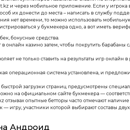
t.kz и через мобильное приложение. Если у игрока
соб их донести до места – написать в службу подде
ния нет времени, то можно использовать мобильную
истрироваться у букмекера одно, а вот иметь вериф
бек, бонусные средства.
в онлайн казино затем, чтобы покрутить барабаны с
оляет не только ставить на результаты игр онлайн 
акая операционная система установлена, и предлож
 быстрой загрузки страниц предусмотрены специал
 можно на официальном сайте букмекера — соответс
t kz отзывах опытные бетторы часто отмечают наличи
ок — игру, участники которой выбирают составы дву
 на Андроид