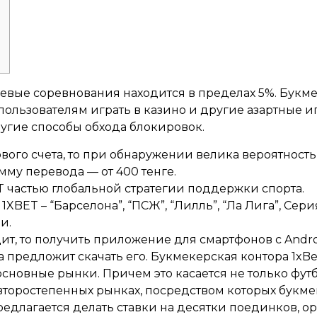
евые соревнования находится в пределах 5%. Букм
пользователям играть в казино и другие азартные иг
ругие способы обхода блокировок.
ого счета, то при обнаружении велика вероятность, 
му перевода — от 400 тенге.
T частью глобальной стратегии поддержки спорта.
XBET – “Барселона”, “ПСЖ”, “Лилль”, “Ла Лига”, Сер
и.
одит, то получить приложение для смартфонов с And
ма предложит скачать его. Букмекерская контора 1xB
сновные рынки. Причем это касается не только футб
второстепенных рынках, посредством которых букме
длагается делать ставки на десятки поединков, о