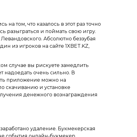
на том, что казалось в этот раз точно
ь разыграться и поймать свою игру.
 Левандовского. Абсолютно беззубая
ин из игроков на сайте 1XBET.KZ,
ком случае вы рискуете замедлить
 надоедать очень сильно. В
ать приложение можно на
по скачиванию и установке
олучения денежного вознаграждения
т заработано удаление. Букмекерская
ные события онлайн-букмекер