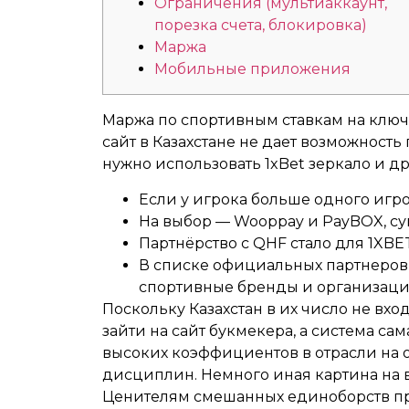
Ограничения (мультиаккаунт,
порезка счета, блокировка)
Маржа
Мобильные приложения
Маржа по спортивным ставкам на ключ
сайт в Казахстане не дает возможность 
нужно использовать 1xBet зеркало и д
Если у игрока больше одного игров
На выбор — Wooppay и PayBOX, сум
Партнёрство с QHF стало для 1XBE
В списке официальных партнеров 1
спортивные бренды и организаци
Поскольку Казахстан в их число не вх
зайти на сайт букмекера, а система са
высоких коэффициентов в отрасли на о
дисциплин. Немного иная картина на 
Ценителям смешанных единоборств пре