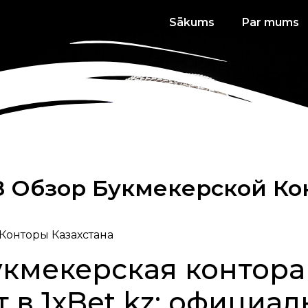
Sākums
Par mums
КЗ Обзор Букмекерской К
 Конторы Казахстана
букмекерская контора
 в 1xBet kz: официал