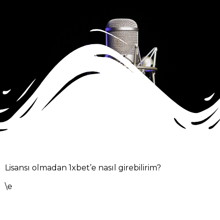
Lisansı olmadan 1xbet’e nasıl girebilirim?
\e