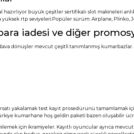
l hazırlıyor büyük çeşitler sertifikalı slot makineleri a
aha yüksek rtp seviyeleri.Popüler sürüm: Airplane, Plinko, 
 para iadesi ve diğer promos
dava dönüşler mevcut çeşitli tanımlanmış kumarbazlar
rsatı yakalamak test kayıt prosedürünü tamamlamak için
 Türkiye kumarhane hoş geldin paketi bazen oluşabilir üc
yenilemek için ikramiyeler. Kayıtlı oyuncular ayrıca mev