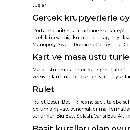
tuşları.
Gerçek krupiyerlerle o
Portal BasariBet kumarhane kumar eğlences
özellikli çevrimiçi kumarhane sağlar yüksek 
Monopoly, Sweet Bonanza CandyLand, Cra
Kart ve masa üstü türle
Masa üstü simülatörleri kategori “Tablo” giri
versiyonları.Ünlü bu türden video oyunları
Rulet
Rulet Basari Bet TR kasino sabit talebe sahi
bölüm giriş yap, oynamak orijinal formatla
sürümler: Big Bass Splash, Vahşi Batı Alt
Basit kuralları olan oyu