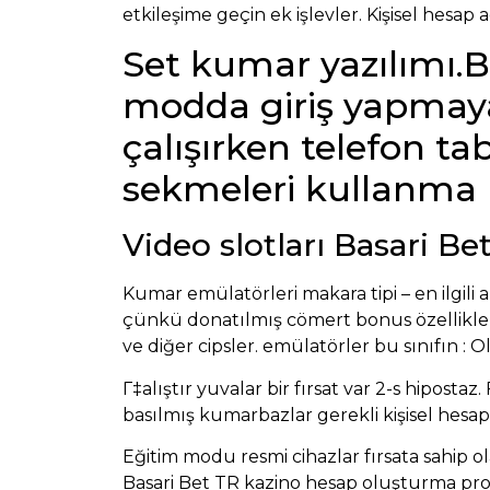
etkileşime geçin ek işlevler. Kişisel hesap
Set kumar yazılımı.B
modda giriş yapmaya
çalışırken telefon ta
sekmeleri kullanma m
Video slotları Basari B
Kumar emülatörleri makara tipi – en ilgili 
çünkü donatılmış cömert bonus özellikler
ve diğer cipsler. emülatörler bu sınıfın : 
Г‡alıştır yuvalar bir fırsat var 2-s hip
basılmış kumarbazlar gerekli kişisel hesap 
Eğitim modu resmi cihazlar fırsata sahip ol
Basari Bet TR kazino hesap oluşturma pros