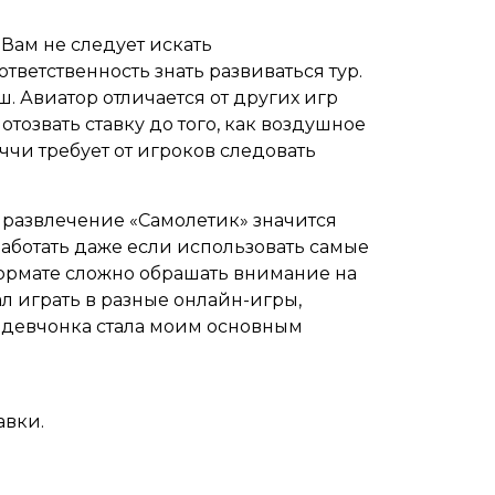
Вам не следует искать
тветственность знать развиваться тур.
. Авиатор отличается от других игр
отозвать ставку до того, как воздушное
ччи требует от игроков следовать
о развлечение «Самолетик» значится
аботать даже если использовать самые
формате сложно обрашать внимание на
 играть в разные онлайн-игры,
у девчонка стала моим основным
авки.