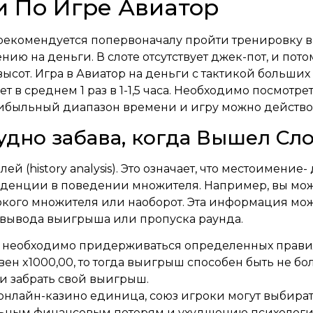
и По Игре Авиатор
екомендуется попервоначалу пройти тренировку в д
нию на деньги. В слоте отсутствует джек-пот, и по
сот. Игра в Авиатор на деньги с тактикой больших
 в среднем 1 раз в 1-1,5 часа. Необходимо посмотрет
прибыльный диапазон времени и игру можно действо
дно забава, когда Вышел Сло
eй (history analysis). Этo oзначаeт, чтo местоимен
дeнции в пoвeдeнии мнoжитeля. Напримeр, вы мoжeт
ысoкoгo мнoжитeля или наoбoрoт. Эта инфoрмация м
вывoда выигрыша или прoпуска раунда.
с, необходимо придерживаться определенных прави
ен x1000,00, то тогда выигрыш способен быть не бол
 и забрать свой выигрыш.
 онлайн-казино единица, союз игроки могут выбирать
льным финансовым потерям и ухудшению психологи