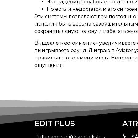
Эта видеоигра работает подобно и
Но есть и недостаток и это сниже
Эти системы позволяют вам постоянно 
исполин быть весьма разрушительными,
сохранять ясную голову и избегать эм
В идеале местоимение- увеличиваете с
выигрываете раунд. Я играю в Aviator у
правильного времени игры. Непредска
ощущения.
EDIT PLUS
ĀTR
Tulkojam, rediģējam tekstus,
S