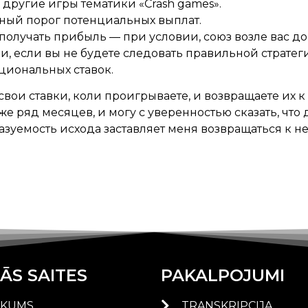
 другие игры тематики «Crash games».
нный порог потенциальных выплат.
получать прибыль — при условии, союз возле вас д
 если вы не будете следовать правильной стратеги
оциональных ставок.
вои ставки, коли проигрываете, и возвращаете их 
же ряд месяцев, и могу с уверенностью сказать, что
зуемость исхода заставляет меня возвращаться к н
ĀS SAITES
PAKALPOJUMI
ĀKUMS
TRANSKRIPCIJA