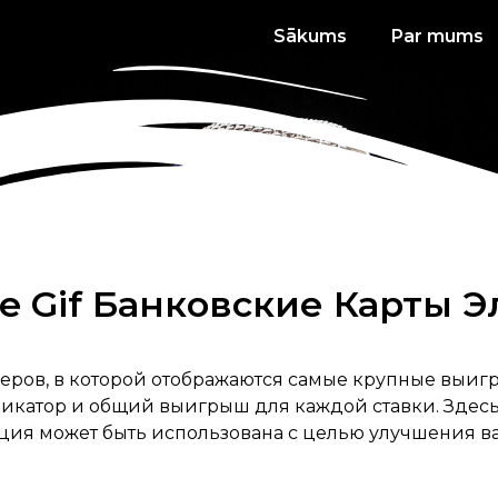
Sākums
Par mums
me Gif Банковские Карты 
деров, в которой отображаются самые крупные выи
пликатор и общий выигрыш для каждой ставки. Здесь
ция может быть использована с целью улучшения ваш