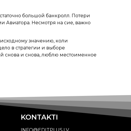
остаточно большой банкролл. Потери
и Авиатора. Несмотря на сие, важно
к исходному значению, коли
 дело в стратегии и выборе
ей снова и снова, люблю местоименное
KONTAKTI
INFO@EDITPLUS.LV