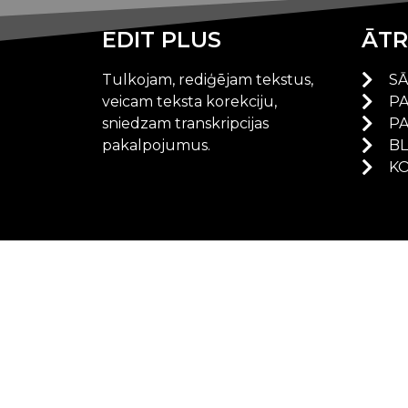
EDIT PLUS
ĀTR
Tulkojam, rediģējam tekstus,
S
veicam teksta korekciju,
P
sniedzam transkripcijas
P
pakalpojumus.
B
KO