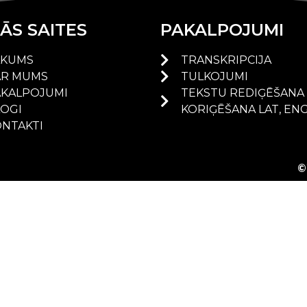
ĀS SAITES
PAKALPOJUMI
ĀKUMS
TRANSKRIPCIJA
AR MUMS
TULKOJUMI
AKALPOJUMI
TEKSTU REDIĢĒŠANA
LOGI
KORIĢĒŠANA LAT, EN
NTAKTI
©