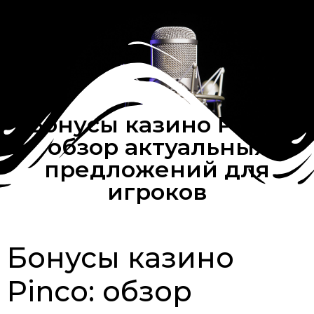
Бонусы казино Pinco:
обзор актуальных
предложений для
игроков
Бонусы казино
Pinco: обзор