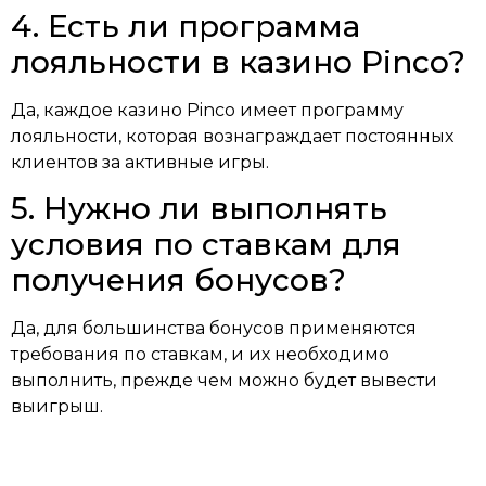
4. Есть ли программа
лояльности в казино Pinco?
Да, каждое казино Pinco имеет программу
лояльности, которая вознаграждает постоянных
клиентов за активные игры.
5. Нужно ли выполнять
условия по ставкам для
получения бонусов?
Да, для большинства бонусов применяются
требования по ставкам, и их необходимо
выполнить, прежде чем можно будет вывести
выигрыш.