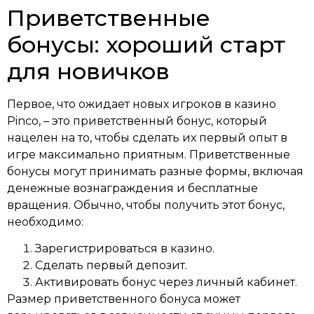
Приветственные
бонусы: хороший старт
для новичков
Первое, что ожидает новых игроков в казино
Pinco, – это приветственный бонус, который
нацелен на то, чтобы сделать их первый опыт в
игре максимально приятным. Приветственные
бонусы могут принимать разные формы, включая
денежные вознаграждения и бесплатные
вращения. Обычно, чтобы получить этот бонус,
необходимо:
Зарегистрироваться в казино.
Сделать первый депозит.
Активировать бонус через личный кабинет.
Размер приветственного бонуса может