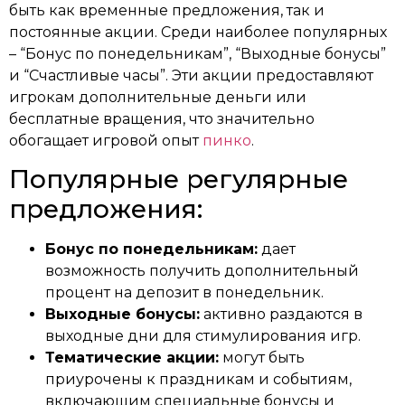
быть как временные предложения, так и
постоянные акции. Среди наиболее популярных
– “Бонус по понедельникам”, “Выходные бонусы”
и “Счастливые часы”. Эти акции предоставляют
игрокам дополнительные деньги или
бесплатные вращения, что значительно
обогащает игровой опыт
пинко
.
Популярные регулярные
предложения:
Бонус по понедельникам:
дает
возможность получить дополнительный
процент на депозит в понедельник.
Выходные бонусы:
активно раздаются в
выходные дни для стимулирования игр.
Тематические акции:
могут быть
приурочены к праздникам и событиям,
включающим специальные бонусы и