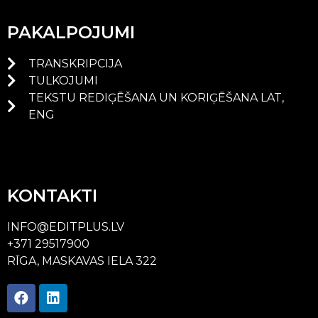
PAKALPOJUMI
TRANSKRIPCIJA
TULKOJUMI
TEKSTU REDIĢĒŠANA UN KORIĢĒŠANA LAT,
ENG
KONTAKTI
INFO@EDITPLUS.LV
+371 29517900
RĪGA, MASKAVAS IELA 322