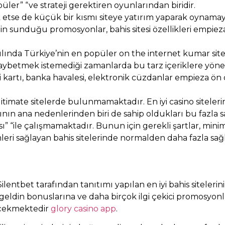
ler” “ve strateji gerektiren oyunlarından biridir.
k etse de küçük bir kısmı siteye yatırım yaparak oynama
enin sunduğu promosyonlar, bahis sitesi özellikleri empi
lında Türkiye’nin en popüler on the internet kumar site
aybetmek istemediği zamanlarda bu tarz içeriklere yöneli
di kartı, banka havalesi, elektronik cüzdanlar empieza ön
itimate sitelerde bulunmamaktadır. En iyi casino siteler
ının ana nedenlerinden biri de sahip oldukları bu fazla sağ
pısı” “ile çalışmamaktadır. Bunun için gerekli şartlar, mi
eri sağlayan bahis sitelerinde normalden daha fazla sa
tbet tarafından tanıtımı yapılan en iyi bahis sitelerinin 
geldin bonuslarına ve daha birçok ilgi çekici promosyonl
t çekmektedir
glory casino app
.