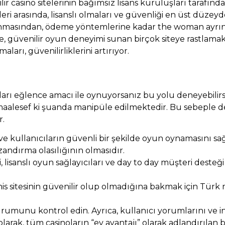
ilir casino sitelerinin bağımsız lisans kuruluşları tara
leri arasında, lisanslı olmaları ve güvenliği en üst düzey
korunmasından, ödeme yöntemlerine kadar the woman ayrınt
de, güvenilir oyun deneyimi sunan birçok siteye rastlamak
rı, güvenilirliklerini artırıyor.
ları eğlence amacı ile oynuyorsanız bu yolu deneyebilirs
aalesef ki şuanda manipüle edilmektedir. Bu sebeple d
r.
r ve kullanıcıların güvenli bir şekilde oyun oynamasını sağ
andırma olasılığının olmasıdır.
 lisanslı oyun sağlayıcıları ve day to day müşteri desteğ
 sitesinin güvenilir olup olmadığına bakmak için Tür
durumunu kontrol edin. Ayrıca, kullanıcı yorumlarını ve in
olarak, tüm casinoların “ev avantajı” olarak adlandırılan bi