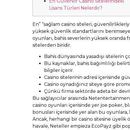
En Güvenilir Casino Sitelerindeki
Lisans Türleri Nelerdir?
En” “sağlam casino siteleri, güvenilirlikle
yüksek güvenlik standartlarını benimseyere
oyunları, bahis severlerin yüksek oranda f
sitelerden biridir.
Bahis dünyasında yasadışı sitelerin 
Bu kaynaklar, bahis bağımlılığı belir
bilgiler içerir.
Casino sitelerinin adresi içerisinde gü
Casino oynadığınız siteye göre promos
Çünkü firma sektörde adeta bir devr
Bu sağlayıcılar arasında Netentertainment
casino oyunları içerisinde yer joe poker, 
bonusları içerisinde yer alan bu oyunlara,
Ancak, herhangi bir casino sitesine üyelik 
havale, Neteller empieza EcoPayz gibi po