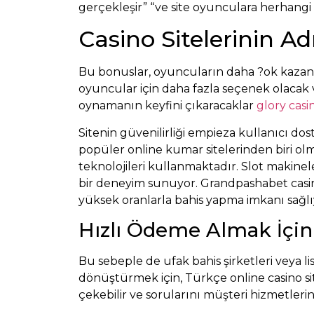
gerçekleşir” “ve site oyunculara herhangi 
Casino Sitelerinin Ad
Bu bonuslar, oyuncuların daha ?ok kazanma
oyuncular için daha fazla seçenek olacak v
oynamanın keyfini çıkaracaklar
glory casin
Sitenin güvenilirliği empieza kullanıcı do
popüler online kumar sitelerinden biri olm
teknolojileri kullanmaktadır. Slot makinel
bir deneyim sunuyor. Grandpashabet casino
yüksek oranlarla bahis yapma imkanı sağlı
Hızlı Ödeme Almak İçin 
Bu sebeple de ufak bahis şirketleri veya lis
dönüştürmek için, Türkçe online casino s
çekebilir ve sorularını müşteri hizmetlerin