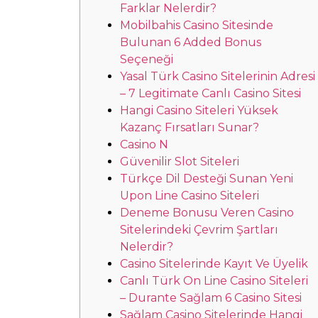
Farklar Nelerdir?
Mobilbahis Casino Sitesinde
Bulunan 6 Added Bonus
Seçeneği
Yasal Türk Casino Sitelerinin Adresi
– 7 Legitimate Canlı Casino Sitesi
Hangi Casino Siteleri Yüksek
Kazanç Fırsatları Sunar?
Casino N
Güvenilir Slot Siteleri
Türkçe Dil Desteği Sunan Yeni
Upon Line Casino Siteleri
Deneme Bonusu Veren Casino
Sitelerindeki Çevrim Şartları
Nelerdir?
Casino Sitelerinde Kayıt Ve Üyelik
Canlı Türk On Line Casino Siteleri
– Durante Sağlam 6 Casino Sitesi
Sağlam Casino Sitelerinde Hangi