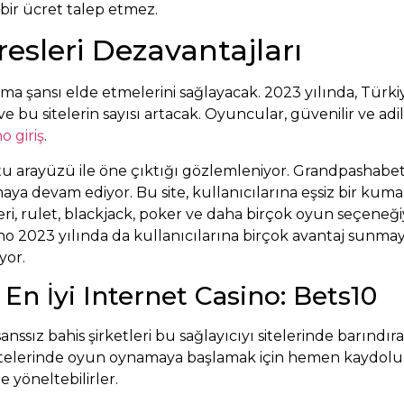
bir ücret talep etmez.
resleri Dezavantajları
 şansı elde etmelerini sağlayacak. 2023 yılında, Türkiye
e bu sitelerin sayısı artacak. Oyuncular, güvenilir ve ad
o giriş
.
stu arayüzü ile öne çıktığı gözlemleniyor. Grandpashabet
aya devam ediyor. Bu site, kullanıcılarına eşsiz bir kum
eri, rulet, blackjack, poker ve daha birçok oyun seçeneği
 2023 yılında da kullanıcılarına birçok avantaj sunmaya
yor.
En İyi Internet Casino: Bets10
anssız bahis şirketleri bu sağlayıcıyı sitelerinde barındı
itelerinde oyun oynamaya başlamak için hemen kaydolun.
e yöneltebilirler.