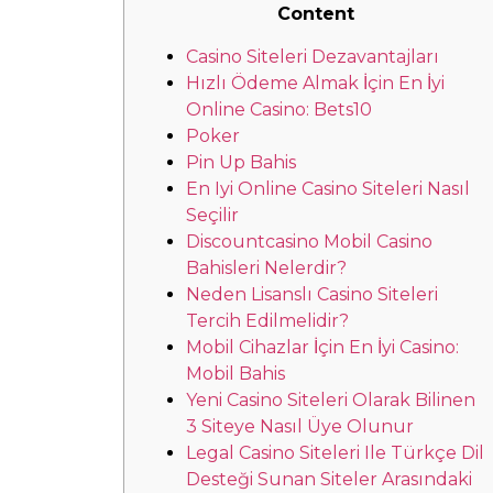
Content
Casino Siteleri Dezavantajları
Hızlı Ödeme Almak İçin En İyi
Online Casino: Bets10
Poker
Pin Up Bahis
En Iyi Online Casino Siteleri Nasıl
Seçilir
Discountcasino Mobil Casino
Bahisleri Nelerdir?
Neden Lisanslı Casino Siteleri
Tercih Edilmelidir?
Mobil Cihazlar İçin En İyi Casino:
Mobil Bahis
Yeni Casino Siteleri Olarak Bilinen
3 Siteye Nasıl Üye Olunur
Legal Casino Siteleri Ile Türkçe Dil
Desteği Sunan Siteler Arasındaki