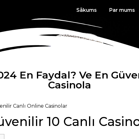
Sākums
Par mums
2024 En Faydal? Ve En Güven
Casinola
nilir Canlı Online Casinolar
enilir 10 Canlı Casino