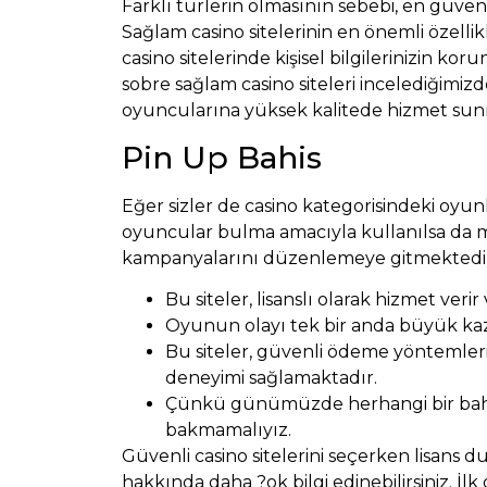
Farklı türlerin olmasının sebebi, en güven
Sağlam casino sitelerinin en önemli özellik
casino sitelerinde kişisel bilgilerinizin 
sobre sağlam casino siteleri incelediğimiz
oyuncularına yüksek kalitede hizmet sunmala
Pin Up Bahis
Eğer sizler de casino kategorisindeki oyun
oyuncular bulma amacıyla kullanılsa da m
kampanyalarını düzenlemeye gitmektedi
Bu siteler, lisanslı olarak hizmet veri
Oyunun olayı tek bir anda büyük kaz
Bu siteler, güvenli ödeme yöntemleri,
deneyimi sağlamaktadır.
Çünkü günümüzde herhangi bir bahis
bakmamalıyız.
Güvenli casino sitelerini seçerken lisans 
hakkında daha ?ok bilgi edinebilirsiniz. İlk 