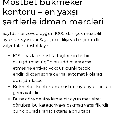
Mostbet bukmeker
kontoru – ən yaxşı
şərtlərlə idman mərcləri
Saytda hər zövqə uyğun 1000-dən çox müxtəlif
oyun versiyası var.Sayt çoxdilliliyi və bir çox milli
valyutaları dəstəkləyir.
IOS cihazlarının istifadəçilərinin tətbiqi
quraşdırmaq üçün bu addımlara əməl
etməsinə ehtiyac yoxdur, çünki tətbiq
endirildikdən sonra dərhal avtomatik olaraq
quraşdırılacaq.
Bukmeker kontorunun üstünlüyü oyun öncəsi
geniş xəttdir.
Buna görə də sizə kimsə bir oyun məsləhət
görübsə, bu kateqoriyaya baxmaq yaxşı fikirdir,
çünki burada rahat axtarışla onu tapa