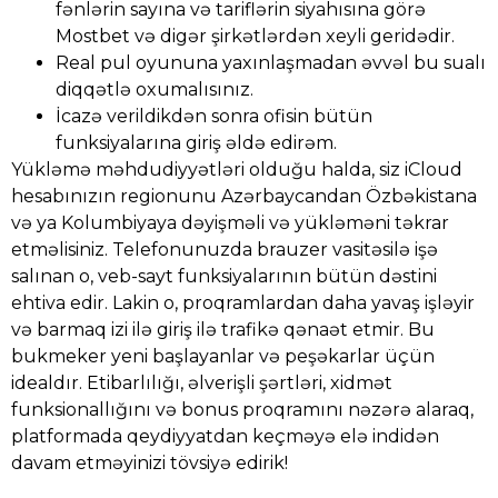
fənlərin sayına və tariflərin siyahısına görə
Mostbet və digər şirkətlərdən xeyli geridədir.
Real pul oyununa yaxınlaşmadan əvvəl bu sualı
diqqətlə oxumalısınız.
İcazə verildikdən sonra ofisin bütün
funksiyalarına giriş əldə edirəm.
Yükləmə məhdudiyyətləri olduğu halda, siz iCloud
hesabınızın regionunu Azərbaycandan Özbəkistana
və ya Kolumbiyaya dəyişməli və yükləməni təkrar
etməlisiniz. Telefonunuzda brauzer vasitəsilə işə
salınan o, veb-sayt funksiyalarının bütün dəstini
ehtiva edir. Lakin o, proqramlardan daha yavaş işləyir
və barmaq izi ilə giriş ilə trafikə qənaət etmir. Bu
bukmeker yeni başlayanlar və peşəkarlar üçün
idealdır. Etibarlılığı, əlverişli şərtləri, xidmət
funksionallığını və bonus proqramını nəzərə alaraq,
platformada qeydiyyatdan keçməyə elə indidən
davam etməyinizi tövsiyə edirik!