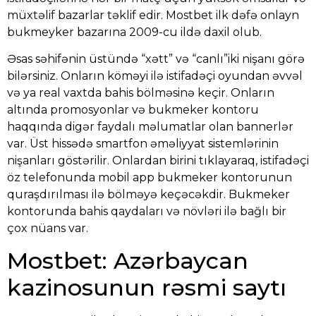
müxtəlif bazarlar təklif edir. Mostbet ilk dəfə onlayn
bukmeyker bazarına 2009-cu ildə daxil olub.
Əsas səhifənin üstündə “xətt” və “canlı”iki nişanı görə
bilərsiniz. Onların köməyi ilə istifadəçi oyundan əvvəl
və ya real vaxtda bahis bölməsinə keçir. Onların
altında promosyonlar və bukmeker kontoru
haqqında digər faydalı məlumatlar olan bannerlər
var. Üst hissədə smartfon əməliyyat sistemlərinin
nişanları göstərilir. Onlardan birini tıklayaraq, istifadəçi
öz telefonunda mobil app bukmeker kontorunun
quraşdırılması ilə bölməyə keçəcəkdir. Bukmeker
kontorunda bahis qaydaları və növləri ilə bağlı bir
çox nüans var.
Mostbet: Azərbaycan
kazinosunun rəsmi saytı