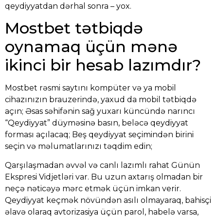
qeydiyyatdan dərhal sonra – yox.
Mostbet tətbiqdə
oynamaq üçün mənə
ikinci bir hesab lazımdır?
Mostbet rəsmi saytını kompüter və ya mobil
cihazınızın brauzerində, yaxud da mobil tətbiqdə
açın; Əsas səhifənin sağ yuxarı küncündə narıncı
“Qeydiyyat” düyməsinə basın, beləcə qeydiyyat
forması açılacaq; Beş qeydiyyat seçimindən birini
seçin və məlumatlarınızı təqdim edin;
Qarşılaşmadan əvvəl və canlı lazımlı rahat Günün
Ekspresi Vidjetləri var. Bu uzun axtarış olmadan bir
neçə nəticəyə mərc etmək üçün imkan verir.
Qeydiyyat keçmək növündən asılı olmayaraq, bahisçi
əlavə olaraq avtorizasiya üçün parol, habelə varsa,