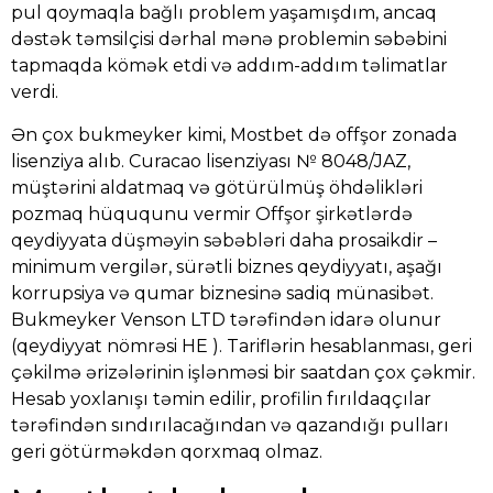
pul qoymaqla bağlı problem yaşamışdım, ancaq
dəstək təmsilçisi dərhal mənə problemin səbəbini
tapmaqda kömək etdi və addım-addım təlimatlar
verdi.
Ən çox bukmeyker kimi, Mostbet də offşor zonada
lisenziya alıb. Curacao lisenziyası № 8048/JAZ,
müştərini aldatmaq və götürülmüş öhdəlikləri
pozmaq hüququnu vermir Offşor şirkətlərdə
qeydiyyata düşməyin səbəbləri daha prosaikdir –
minimum vergilər, sürətli biznes qeydiyyatı, aşağı
korrupsiya və qumar biznesinə sadiq münasibət.
Bukmeyker Venson LTD tərəfindən idarə olunur
(qeydiyyat nömrəsi HE ). Tariflərin hesablanması, geri
çəkilmə ərizələrinin işlənməsi bir saatdan çox çəkmir.
Hesab yoxlanışı təmin edilir, profilin fırıldaqçılar
tərəfindən sındırılacağından və qazandığı pulları
geri götürməkdən qorxmaq olmaz.