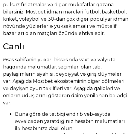
pulsuz fırlatmalar və digər mükafatlar qazana
bilərsiniz. Mostbet idman mərcləri futbol, basketbol,
kriket, voleybol və 30-dan çox digər populyar idman
növündə yüzlərlərlə yüksək əmsalı və müxtəlif
bazarları olan matçları özündə ehtiva edir.
Canlı
Əsas səhifənin yuxarı hissəsində vaxt və valyuta
haqqında məlumatlar, seçimləri olan tab,
paylaşımların siyahısı, qeydiyyat və giriş düymələri
var. Aşağıda Mostbet ekosisteminin digər bölmələri
və dəyişən oyun təklifləri var. Aşağıda qalibləri və
onların uduşlarını göstərən daim yenilənən bələdçi
var.
Buna görə də tətbiqi endirib veb-saytda
əvvəlcədən yaratdığınız hesabın məlumatları
ilə hesabınıza daxil olun.