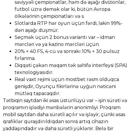
səviyyəli çempionatlar, həm də aşağı divizionlar,
futbol üzrə demək olar ki, bütün Avropa
ölkələrinin çempionatları və s.
Slotlarda RTP hər oyun üçün fərdi, lakin 99%-
dən aşağı düşmür.
Seçmək üçün 2 bonus variantı var – idman
mərcləri və ya kazino mərcləri üçün.
20% + 40 FS, 4-cü və sonrakı 10% + 30 pulsuz
fırlanma.
Diqqəti çəkən məqam tək səhifə interfeysi (SPA)
texnologiyasıdır.
Real vaxt rejimi üçün mostbet rəsm olduqca
genişdir, Oyunçu fikirlərinə uyğun nəticəni
mütləq tapacaqdır.
Tətbiqin saytdan iki əsas üstünlüyü var – işin sürəti və
proqramın işlədiyi mənbələrin anonimliyi. Proqram
mobil saytdan daha sürətli açılır və işləyir, çünki əsas
qrafiklər quraşdırıldıqdan sonra artıq cihazın
yaddaşındadır və daha sürətli yüklənir. Belə bir