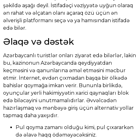
şəkildə aşağı deyil. İstifadəçi vəziyyətə uyğun olaraq
ən rahat və əlçatan olanı açaraq özü üçün ən
əlverişli platformanı seçə və ya hamısından istifadə
edə bilər.
Əlaqə və dəstək
Azərbaycanlı turistlər onları ziyarət edə bilərlər, lakin
bu, kazinonun Azərbaycanda qeydiyyatdan
keçməsini və qanunlarına əməl etməsini məcbur
etmir. İnternet, evdən çıxmadan başqa bir ölkədə
bahislər qoymağa imkan verir. Bununla birlikdə,
oyunçular yerli hakimiyyətin xarici qaynaqları blok
edə biləcəyini unutmamalıdırlar. Əvvəlcədən
hazırlaşmaq və mənbəyə giriş üçün alternativ yollar
tapmaq daha yaxşıdır.
Pul qoyma zamanı olduğu kimi, pul çıxararkən
də əlavə haqq ödəməyəcəksiniz.