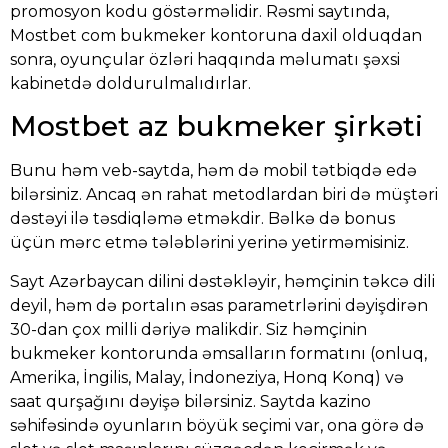
promosyon kodu göstərməlidir. Rəsmi saytında,
Mostbet com bukmeker kontoruna daxil olduqdan
sonra, oyunçular özləri haqqında məlumatı şəxsi
kabinetdə doldurulmalıdırlar.
Mostbet az bukmeker şirkəti
Bunu həm veb-saytda, həm də mobil tətbiqdə edə
bilərsiniz. Ancaq ən rahat metodlardan biri də müştəri
dəstəyi ilə təsdiqləmə etməkdir. Bəlkə də bonus
üçün mərc etmə tələblərini yerinə yetirməmisiniz.
Sayt Azərbaycan dilini dəstəkləyir, həmçinin təkcə dili
deyil, həm də portalın əsas parametrlərini dəyişdirən
30-dan çox milli dəriyə malikdir. Siz həmçinin
bukmeker kontorunda əmsalların formatını (onluq,
Amerika, İngilis, Malay, İndoneziya, Honq Konq) və
saat qurşağını dəyişə bilərsiniz. Saytda kazino
səhifəsində oyunların böyük seçimi var, ona görə də