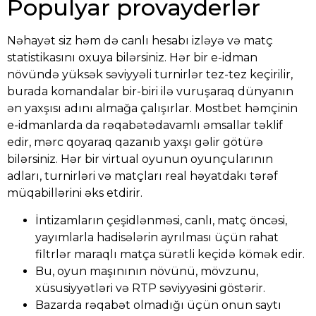
Populyar provayderlər
Nəhayət siz həm də canlı hesabı izləyə və matç
statistikasını oxuya bilərsiniz. Hər bir e-idman
növündə yüksək səviyyəli turnirlər tez-tez keçirilir,
burada komandalar bir-biri ilə vuruşaraq dünyanın
ən yaxşısı adını almağa çalışırlar. Mostbet həmçinin
e-idmanlarda da rəqabətədavamlı əmsallar təklif
edir, mərc qoyaraq qazanıb yaxşı gəlir götürə
bilərsiniz. Hər bir virtual oyunun oyunçularının
adları, turnirləri və matçları real həyatdakı tərəf
müqabillərini əks etdirir.
İntizamların çeşidlənməsi, canlı, matç öncəsi,
yayımlarla hadisələrin ayrılması üçün rahat
filtrlər maraqlı matça sürətli keçidə kömək edir.
Bu, oyun maşınının növünü, mövzunu,
xüsusiyyətləri və RTP səviyyəsini göstərir.
Bazarda rəqabət olmadığı üçün onun saytı