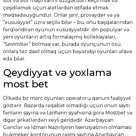
slot və slot maşınlarını süzgəcdən keçirmək və
çeşidləmək üçün alətlərdən istifadə etmək
məqsədəuyğundur. Onlar janr, provayder və ya
“xüsusiyyət” üzrə seçilə bilər – bu, onu başqalarından
fərqləndirən oyunun xüsusiyyətidir. Ən populyar və
yeni oyunların artıq formalaşmış kolleksiyaları,
“Sevimlilər” bölməsi var, burada oyunçunun özü
onlara tez daxil olmaq üçün bəyəndiyi oyunları əlavə
edə bilər.
Qeydiyyat və yoxlama
most bet
Ölkədə bir mərc oyunları operatoru qanuni fəaliyyət
göstərir. Bazarda rəqabət olmadığı üçün onun saytı
fənlərin sayına və tariflərin siyahısına görə Mostbet və
digər şirkətlərdən xeyli geridədir. Azərbaycan
Gənclər və İdman Nazirliyinin lisenziyasının olmaması
bukmeker kontorunun rəsmi saytına Azərbaycan