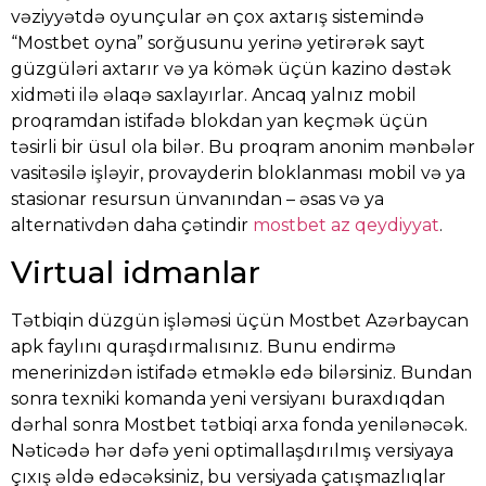
vəziyyətdə oyunçular ən çox axtarış sistemində
“Mostbet oyna” sorğusunu yerinə yetirərək sayt
güzgüləri axtarır və ya kömək üçün kazino dəstək
xidməti ilə əlaqə saxlayırlar. Ancaq yalnız mobil
proqramdan istifadə blokdan yan keçmək üçün
təsirli bir üsul ola bilər. Bu proqram anonim mənbələr
vasitəsilə işləyir, provayderin bloklanması mobil və ya
stasionar resursun ünvanından – əsas və ya
alternativdən daha çətindir
mostbet az qeydiyyat
.
Virtual idmanlar
Tətbiqin düzgün işləməsi üçün Mostbet Azərbaycan
apk faylını quraşdırmalısınız. Bunu endirmə
menerinizdən istifadə etməklə edə bilərsiniz. Bundan
sonra texniki komanda yeni versiyanı buraxdıqdan
dərhal sonra Mostbet tətbiqi arxa fonda yenilənəcək.
Nəticədə hər dəfə yeni optimallaşdırılmış versiyaya
çıxış əldə edəcəksiniz, bu versiyada çatışmazlıqlar