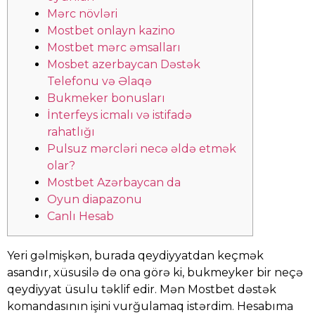
Mərc növləri
Mostbet onlayn kazino
Mostbet mərc əmsalları
Mosbet azerbaycan Dəstək
Telefonu və Əlaqə
Bukmeker bonusları
İnterfeys icmalı və istifadə
rahatlığı
Pulsuz mərcləri necə əldə etmək
olar?
Mostbet Azərbaycan da
Oyun diapazonu
Canlı Hesab
Yeri gəlmişkən, burada qeydiyyatdan keçmək
asandır, xüsusilə də ona görə ki, bukmeyker bir neçə
qeydiyyat üsulu təklif edir. Mən Mostbet dəstək
komandasının işini vurğulamaq istərdim. Hesabıma