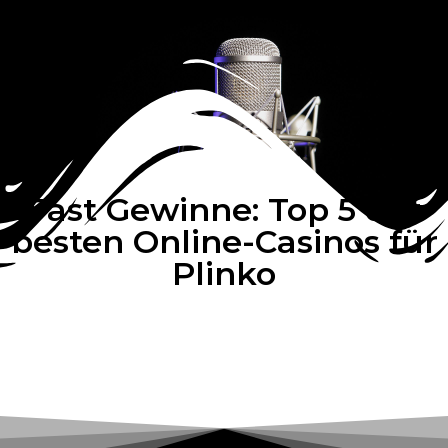
Fast Gewinne: Top 5 der
besten Online-Casinos für
Plinko