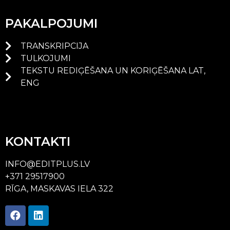
PAKALPOJUMI
TRANSKRIPCIJA
TULKOJUMI
TEKSTU REDIĢĒŠANA UN KORIĢĒŠANA LAT,
ENG
KONTAKTI
INFO@EDITPLUS.LV
+371 29517900
RĪGA, MASKAVAS IELA 322