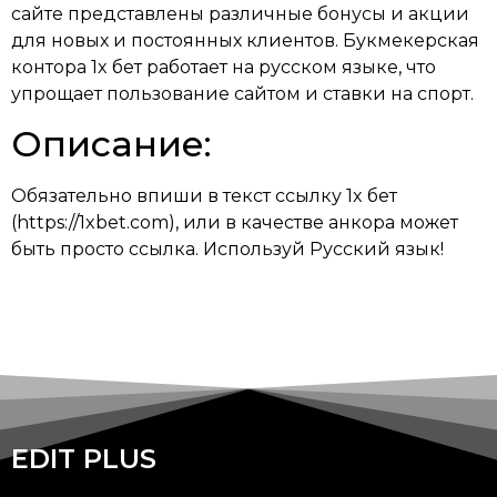
сайте представлены различные бонусы и акции
для новых и постоянных клиентов. Букмекерская
контора 1x бет работает на русском языке, что
упрощает пользование сайтом и ставки на спорт.
Описание:
Обязательно впиши в текст ссылку 1x бет
(https://1xbet.com), или в качестве анкора может
быть просто ссылка. Используй Русский язык!
EDIT PLUS