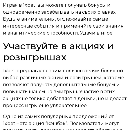
Играя в 1xbet, вы можете получать бонусы и
одновременно зарабатывать на своих ставках.
Будьте внимательны, отслеживайте самые
интересные события и применяйте свои знания
и аналитические способности. Удачи в игре!
Участвуйте в акциях и
розыгрышах
1xbet предлагает своим пользователям большой
выбор различных акций и розыгрышей, которые
позволяют получать дополнительные бонусы и
повышать шансы на выигрыш. Участие в этих
акциях не только добавляет в деньги, но и делает
процесс игры еще увлекательнее.
Одно из самых популярных предложений от
1xbet – это акция “Кэшбэк”. Пользователи могут