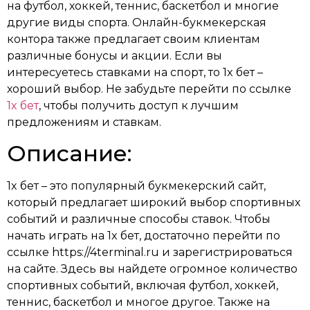
на футбол, хоккей, теннис, баскетбол и многие
другие виды спорта. Онлайн-букмекерская
контора также предлагает своим клиентам
различные бонусы и акции. Если вы
интересуетесь ставками на спорт, то 1x бет –
хороший выбор. Не забудьте перейти по ссылке
1x бет
, чтобы получить доступ к лучшим
предложениям и ставкам.
Описание:
1x бет – это популярный букмекерский сайт,
который предлагает широкий выбор спортивных
событий и различные способы ставок. Чтобы
начать играть на 1x бет, достаточно перейти по
ссылке https://4terminal.ru и зарегистрироваться
на сайте. Здесь вы найдете огромное количество
спортивных событий, включая футбол, хоккей,
теннис, баскетбол и многое другое. Также на