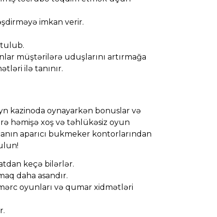
əşdirməyə imkan verir.
tulub.
nlar müştərilərə uduşlarını artırmağa
tləri ilə tanınır.
nlayn kazinoda oynayarkən bonuslar və
ərə həmişə xoş və təhlükəsiz oyun
aycanın aparıcı bukmeker kontorlarından
ulun!
tdan keçə bilərlər.
amaq daha asandır.
mərc oyunları və qumar xidmətləri
r.