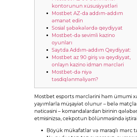
kontorunun xüsusiyyətləri
Mostbet AZ-da addım-addım
əmanət edin
Sosial şəbəkələrdə qeydiyyat
Mostbet-də sevimli kazino
oyunları
Saytda Addım-addım Qeydiyyat:
Mostbet az 90 giriş və qeydiyyat,
onlayn kazino idman mərcləri
Mostbet-də niyə
təsdiqlənməliyəm?
Mostbet esports mərclərini həm ümumi xət
yayımlarla müşayiət olunur – belə matçla
nəticəsini – komandalardan birinin qələbə
etmisinizsə, cekpotun bölünməsində iştirak 
Böyük mükafatlar və maraqlı mərc 