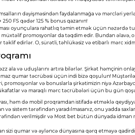
əmsalların dəyişməsindən faydalanmağa və mərcləri yerl
+ 250 FS qədər 125 % bonus qazanın!
lması oyunçulara rahatlıq təmin etmək üçün nəzərdə tu
müxtəlif promosyonlar da təqdim edir. Bundan əlavə, o
lif edirlər. O, sürətli, təhlükəsiz və etibarlı mərc xidmə
roqramı
əzz ala və uduşlarını artıra bilərlər. Şirkət həmçinin o
nılmaz qumar təcrübəsi üçün indi bizə qoşulun! Müştəril
əri, promosyonlar və bonuslarla şirkətimizin niyə Azərb
kafatlar və maraqlı mərc təcrübələri üçün bu gün qoş
ası, həm də mobil proqramdan istifadə etməklə qeydiyya
aman və sistem tərəfindən yaradılmasanız, onu yadda saxl
rəfindən verilmişdir və Most bet bütün dünyada idman 
dan sizi qumar və əyləncə dünyasına qərq etməyə qadirdi