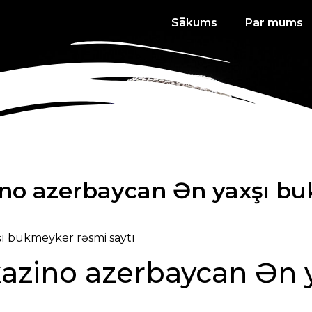
Sākums
Par mums
ino azerbaycan Ən yaxşı bu
ı bukmeyker rəsmi saytı
azino azerbaycan Ən 