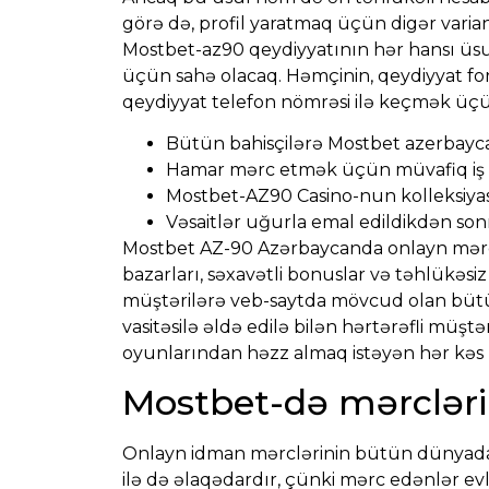
görə də, profil yaratmaq üçün digər varia
Mostbet-az90 qeydiyyatının hər hansı ü
üçün sahə olacaq. Həmçinin, qeydiyyat fo
qeydiyyat telefon nömrəsi ilə keçmək üçün
Bütün bahisçilərə Mostbet azerbayca
Hamar mərc etmək üçün müvafiq iş ba
Mostbet-AZ90 Casino-nun kolleksiyası
Vəsaitlər uğurla emal edildikdən son
Mostbet AZ-90 Azərbaycanda onlayn mərc 
bazarları, səxavətli bonuslar və təhlükəsi
müştərilərə veb-saytda mövcud olan bütün 
vasitəsilə əldə edilə bilən hərtərəfli müşt
oyunlarından həzz almaq istəyən hər kəs 
Mostbet-də mərcləri
Onlayn idman mərclərinin bütün dünyada 
ilə də əlaqədardır, çünki mərc edənlər ev