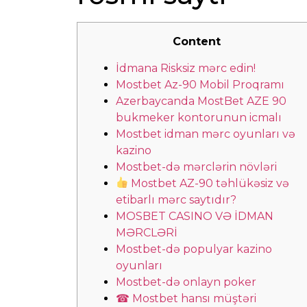
Content
İdmana Risksiz mərc edin!
Mostbet Az-90 Mobil Proqramı
Azerbaycanda MostBet AZE 90
bukmeker kontorunun icmalı
Mostbet idman mərc oyunları və
kazino
Mostbet-də mərclərin növləri
Mostbet AZ-90 təhlükəsiz və
etibarlı mərc saytıdır?
MOSBET CASINO VƏ İDMAN
MƏRCLƏRİ
Mostbet-də populyar kazino
oyunları
Mostbet-də onlayn poker
☎ Mostbet hansı müştəri