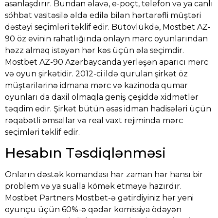
asanlaşdırır. Bundan əlavə, e-poçt, telefon və ya canlı
söhbət vasitəsilə əldə edilə bilən hərtərəfli müştəri
dəstəyi seçimləri təklif edir. Bütövlükdə, Mostbet AZ-
90 öz evinin rahatlığında onlayn mərc oyunlarından
həzz almaq istəyən hər kəs üçün əla seçimdir.
Mostbet AZ-90 Azərbaycanda yerləşən aparıcı mərc
və oyun şirkətidir. 2012-ci ildə qurulan şirkət öz
müştərilərinə idmana mərc və kazinoda qumar
oyunları da daxil olmaqla geniş çeşiddə xidmətlər
təqdim edir. Şirkət bütün əsas idman hadisələri üçün
rəqabətli əmsallar və real vaxt rejimində mərc
seçimləri təklif edir.
Hesabın Təsdiqlənməsi
Onların dəstək komandası hər zaman hər hansı bir
problem və ya sualla kömək etməyə hazırdır.
Mostbet Partners Mostbet-ə gətirdiyiniz hər yeni
oyunçu üçün 60%-ə qədər komissiya ödəyən