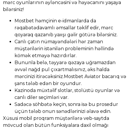
mərc oyunlarının əyləncəsini və həyəcanını yaşaya
bilərsiniz!
Mostbet həmçinin e-idmanlarda da
rəqabətədavamlı əmsallar təklif edir, mərc
qoyaraq qazanıb yaxşı gəlir götürə bilərsiniz.
Canlı çatın nümayəndələri hər zaman
müştərilərin istənilən probleminin həllində
kömək etməyə hazırdırlar.
Bununla belə, təyyarə qəzaya uğramazdan
əvvəl nağd pul çıxartmalısınız, əks halda
mərcinizi itirəcəksiniz.Mostbet Aviator bacarıq və
şans tələb edən bir oyundur.
Kazinoda müxtəlif slotlar, stolüstü oyunlar və
canlı diler seçimləri var.
Sadəcə söhbətə keçin, sonra isə bu prosedur
üçün tələb onun sənədlərinizi əlavə edin.
Xüsusi mobil proqram müştərilərə veb-saytda
mövcud olan bütün funksiyalara daxil olmağı