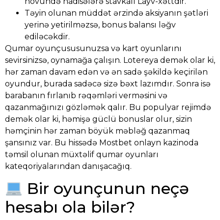
növündə hadisələrə stavkalı Layv-xəttdir.
Təyin olunan müddət ərzində aksiyanın şətləri
yerinə yetirilməzsə, bonus balansı ləğv
ediləcəkdir.
Qumar oyunçususunuzsa və kart oyunlarını
sevirsinizsə, oynamağa çalışın. Lotereya demək olar ki,
hər zaman davam edən və ən sadə şəkildə keçirilən
oyundur, burada sadəcə sizə bəxt lazımdır. Sonra isə
barabanın fırlanıb rəqəmləri verməsini və
qazanmağınızı gözləmək qalır. Bu populyar rejimdə
demək olar ki, həmişə güclü bonuslar olur, sizin
həmçinin hər zaman böyük məbləğ qazanmaq
şansınız var. Bu hissədə Mostbet onlayn kazinoda
təmsil olunan müxtəlif qumar oyunları
kateqoriyalarından danışacağıq.
Bir oyunçunun neçə
hesabı ola bilər?