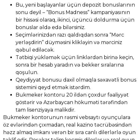
Bu, yeni başlayanlar üçün depozit bonuslarının
sonu deyil – “Bonus Madness” kampaniyasının
bir hissəsi olaraq, ikinci, üçüncü doldurma üçün
bonuslar əldə edə bilərsiniz.
Seçimlərinizdən razı qaldıqdan sonra “Mərc
yerləşdirin” düyməsini klikləyin və mərciniz
qəbul ediləcək.
Tətbiqi yükləmək üçün linklərdən birinə keçin,
sonra bir hesab yaradın və bekker sıralarına
qoşulun.
Qeydiyyat bonusu daxil olmaqla səxavətli bonus
sistemini qeyd etmək istərdim.
Bukmeker kontoru 20 ildən çoxdur fəaliyyət
göstərir və Azərbaycan hökuməti tərəfindən
tam lisenziyaya malikdir.
Bukmeker kontorunun rəsmi vebsaytı oyunçulara
öz evlərindən çıxmadan, real kazino təcrübəsindən
həzz almaq imkanı verən bir sıra canlı dilerlərlə oyun
təklif edir. Peşəkar təlim keçmiş dilerlər və real oyun