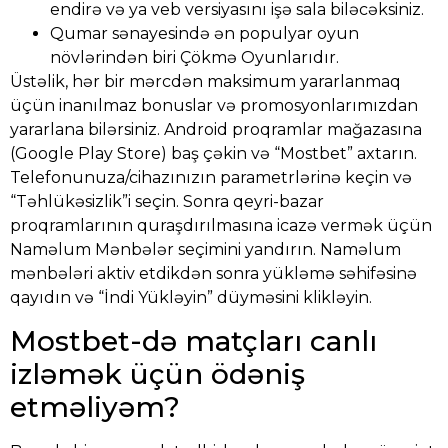
endirə və ya veb versiyasını işə sala biləcəksiniz.
Qumar sənayesində ən populyar oyun
növlərindən biri Çökmə Oyunlarıdır.
Üstəlik, hər bir mərcdən maksimum yararlanmaq
üçün inanılmaz bonuslar və promosyonlarımızdan
yararlana bilərsiniz. Android proqramlar mağazasına
(Google Play Store) baş çəkin və “Mostbet” axtarın.
Telefonunuza/cihazınızın parametrlərinə keçin və
“Təhlükəsizlik”i seçin. Sonra qeyri-bazar
proqramlarının quraşdırılmasına icazə vermək üçün
Naməlum Mənbələr seçimini yandırın. Naməlum
mənbələri aktiv etdikdən sonra yükləmə səhifəsinə
qayıdın və “İndi Yükləyin” düyməsini klikləyin.
Mostbet-də matçları canlı
izləmək üçün ödəniş
etməliyəm?