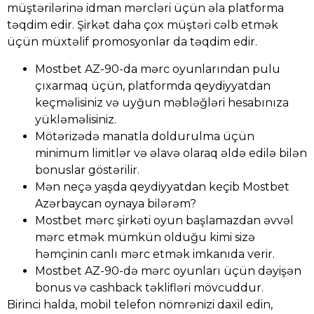
müştərilərinə idman mərcləri üçün əla platforma
təqdim edir. Şirkət daha çox müştəri cəlb etmək
üçün müxtəlif promosyonlar da təqdim edir.
Mostbet AZ-90-da mərc oyunlarından pulu
çıxarmaq üçün, platformda qeydiyyatdan
keçməlisiniz və uyğun məbləğləri hesabınıza
yükləməlisiniz.
Mötərizədə manatla doldurulma üçün
minimum limitlər və əlavə olaraq əldə edilə bilən
bonuslar göstərilir.
Mən neçə yaşda qeydiyyatdan keçib Mostbet
Azərbaycan oynaya bilərəm?
Mostbet mərc şirkəti oyun başlamazdan əvvəl
mərc etmək mümkün olduğu kimi sizə
həmçinin canlı mərc etmək imkanıda verir.
Mostbet AZ-90-də mərc oyunları üçün dəyişən
bonus və cashback təklifləri mövcuddur.
Birinci halda, mobil telefon nömrənizi daxil edin,