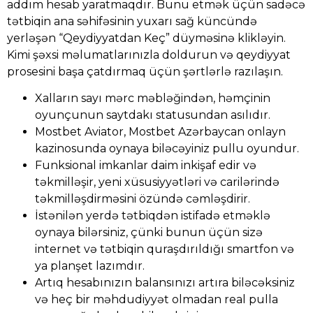
addım hesab yaratmaqdır. Bunu etmək üçün sadəcə
tətbiqin ana səhifəsinin yuxarı sağ küncündə
yerləşən “Qeydiyyatdan Keç” düyməsinə klikləyin.
Kimi şəxsi məlumatlarınızla doldurun və qeydiyyat
prosesini başa çatdırmaq üçün şərtlərlə razılaşın.
Xalların sayı mərc məbləğindən, həmçinin
oyunçunun saytdakı statusundan asılıdır.
Mostbet Aviator, Mostbet Azərbaycan onlayn
kazinosunda oynaya biləcəyiniz pullu oyundur.
Funksional imkanlar daim inkişaf edir və
təkmilləşir, yeni xüsusiyyətləri və carilərində
təkmilləşdirməsini özündə cəmləşdirir.
İstənilən yerdə tətbiqdən istifadə etməklə
oynaya bilərsiniz, çünki bunun üçün sizə
internet və tətbiqin quraşdırıldığı smartfon və
ya planşet lazımdır.
Artıq hesabınızın balansınızı artıra biləcəksiniz
və heç bir məhdudiyyət olmadan real pulla