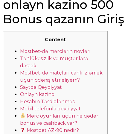
onlayn kazino 500
Bonus qazanın Giriş
Content
Mostbet-də mərclərin növləri
Təhlükəsizlik və müştərilərə
dəstək
Mostbet-də matçları canlı izləmək
üçün ödəniş etməliyəm?
Saytda Qeydiyyat
Onlayn kazino
Hesabın Təsdiqlənməsi
Mobil telefonla qeydiyyat
Mərc oyunları üçün nə qədər
bonus və cashback var?
Mostbet AZ-90 nədir?