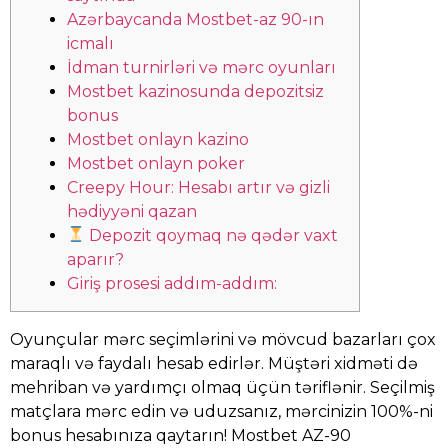
Azərbaycanda Mostbet-az 90-ın
icmalı
İdman turnirləri və mərc oyunları
Mostbet kazinosunda depozitsiz
bonus
Mostbet onlayn kazino
Mostbet onlayn poker
Creepy Hour: Hesabı artır və gizli
hədiyyəni qazan
Depozit qoymaq nə qədər vaxt
aparır?
Giriş prosesi addım-addım:
Oyunçular mərc seçimlərini və mövcud bazarları çox
maraqlı və faydalı hesab edirlər. Müştəri xidməti də
mehriban və yardımçı olmaq üçün təriflənir. Seçilmiş
matçlara mərc edin və uduzsanız, mərcinizin 100%-ni
bonus hesabınıza qaytarın! Mostbet AZ-90