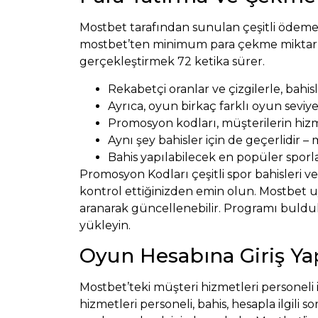
Mostbet tarafından sunulan çeşitli ödeme yö
mostbet’ten minimum para çekme miktarı $
gerçekleştirmek 72 ketika sürer.
Rekabetçi oranlar ve çizgilerle, bahisl
Ayrıca, oyun birkaç farklı oyun seviyes
Promosyon kodları, müşterilerin hizm
Aynı şey bahisler için de geçerlidir – 
Bahis yapılabilecek en popüler sporla
Promosyon Kodları çeşitli spor bahisleri ve
kontrol ettiğinizden emin olun. Mostbet uy
aranarak güncellenebilir. Programı bulduk
yükleyin.
Oyun Hesabına Giriş Y
Mostbet’teki müşteri hizmetleri personeli 
hizmetleri personeli, bahis, hesapla ilgil