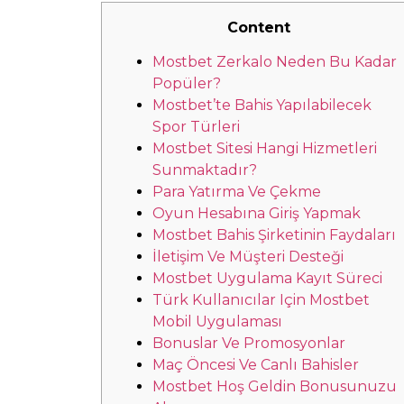
Content
Mostbet Zerkalo Neden Bu Kadar
Popüler?
Mostbet’te Bahis Yapılabilecek
Spor Türleri
Mostbet Sitesi Hangi Hizmetleri
Sunmaktadır?
Para Yatırma Ve Çekme
Oyun Hesabına Giriş Yapmak
Mostbet Bahis Şirketinin Faydaları
İletişim Ve Müşteri Desteği
Mostbet Uygulama Kayıt Süreci
Türk Kullanıcılar Için Mostbet
Mobil Uygulaması
Bonuslar Ve Promosyonlar
Maç Öncesi Ve Canlı Bahisler
Mostbet Hoş Geldin Bonusunuzu