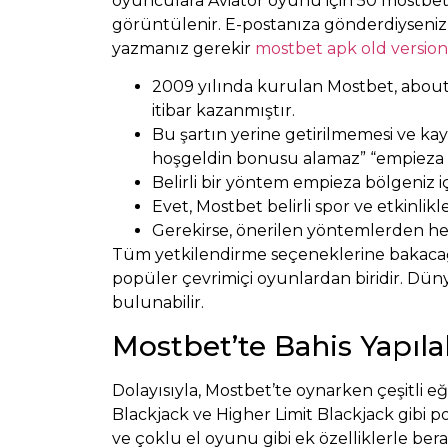
oyunculara Aviator oyunu için 50 mostbet je
görüntülenir. E-postanıza gönderdiyseniz v
yazmanız gerekir
mostbet apk old version
2009 yılında kurulan Mostbet, about 
itibar kazanmıştır.
Bu şartın yerine getirilmemesi ve ka
hoşgeldin bonusu alamaz” “empieza il
Belirli bir yöntem empieza bölgeniz 
Evet, Mostbet belirli spor ve etkinlikl
Gerekirse, önerilen yöntemlerden herh
Tüm yetkilendirme seçeneklerine bakacağ
popüler çevrimiçi oyunlardan biridir. Dün
bulunabilir.
Mostbet’te Bahis Yapıla
Dolayısıyla, Mostbet’te oynarken çeşitli e
Blackjack ve Higher Limit Blackjack gibi p
ve çoklu el oyunu gibi ek özelliklerle bera