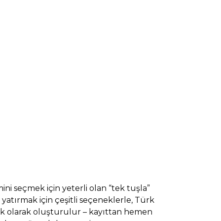
ni seçmek için yeterli olan “tek tuşla”
yatırmak için çeşitli seçeneklerle, Türk
ik olarak oluşturulur – kayıttan hemen