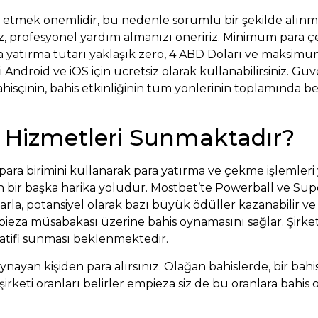
etmek önemlidir, bu nedenle sorumlu bir şekilde alınmal
, profesyonel yardım almanızı öneririz. Minimum para ç
ra yatırma tutarı yaklaşık zero, 4 ABD Doları ve maksimu
ni Android ve iOS için ücretsiz olarak kullanabilirsiniz. G
isçinin, bahis etkinliğinin tüm yönlerinin toplamında
i Hizmetleri Sunmaktadır?
para birimini kullanarak para yatırma ve çekme işlemleri y
bir başka harika yoludur. Mostbet’te Powerball ve Super 
arla, potansiyel olarak bazı büyük ödüller kazanabilir ve b
mpieza müsabakası üzerine bahis oynamasını sağlar. Şirke
ernatifi sunması beklenmektedir.
ynayan kişiden para alırsınız. Olağan bahislerde, bir bahi
keti oranları belirler empieza siz de bu oranlara bahis oy