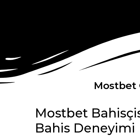
Mostbet G
Mostbet Bahisçisi
Bahis Deneyimi