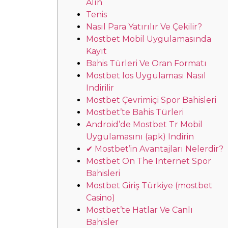
Alın
Tenis
Nasıl Para Yatırılır Ve Çekilir?
Mostbet Mobil Uygulamasında
Kayıt
Bahis Türleri Ve Oran Formatı
Mostbet Ios Uygulaması Nasıl
Indirilir
Mostbet Çevrimiçi Spor Bahisleri
Mostbet’te Bahis Türleri
Android’de Mostbet Tr Mobil
Uygulamasını (apk) Indirin
✔ Mostbet’in Avantajları Nelerdir?
Mostbet On The Internet Spor
Bahisleri
Mostbet Giriş Türkiye (mostbet
Casino)
Mostbet’te Hatlar Ve Canlı
Bahisler