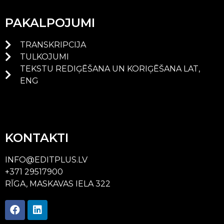
PAKALPOJUMI
TRANSKRIPCIJA
TULKOJUMI
TEKSTU REDIĢĒŠANA UN KORIĢĒŠANA LAT,
ENG
KONTAKTI
INFO@EDITPLUS.LV
+371 29517900
RĪGA, MASKAVAS IELA 322