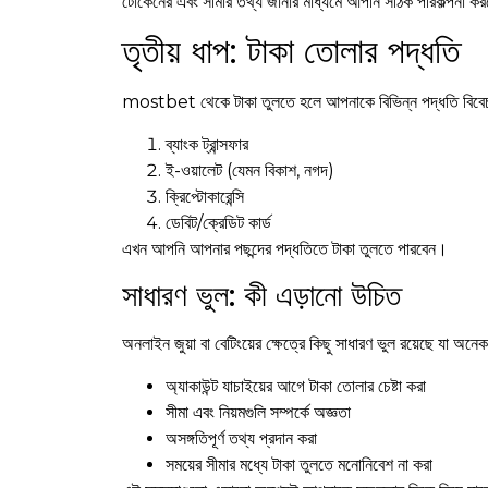
টোকেনের এবং সীমার তথ্য জানার মাধ্যমে আপনি সঠিক পরিকল্পনা ক
তৃতীয় ধাপ: টাকা তোলার পদ্ধতি
mostbet থেকে টাকা তুলতে হলে আপনাকে বিভিন্ন পদ্ধতি বিবেচনা 
ব্যাংক ট্রান্সফার
ই-ওয়ালেট (যেমন বিকাশ, নগদ)
ক্রিপ্টোকারেন্সি
ডেবিট/ক্রেডিট কার্ড
এখন আপনি আপনার পছন্দের পদ্ধতিতে টাকা তুলতে পারবেন।
সাধারণ ভুল: কী এড়ানো উচিত
অনলাইন জুয়া বা বেটিংয়ের ক্ষেত্রে কিছু সাধারণ ভুল রয়েছে যা 
অ্যাকাউন্ট যাচাইয়ের আগে টাকা তোলার চেষ্টা করা
সীমা এবং নিয়মগুলি সম্পর্কে অজ্ঞতা
অসঙ্গতিপূর্ণ তথ্য প্রদান করা
সময়ের সীমার মধ্যে টাকা তুলতে মনোনিবেশ না করা