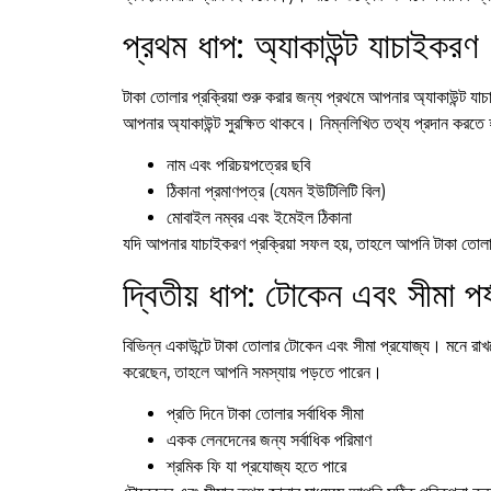
প্রথম ধাপ: অ্যাকাউন্ট যাচাইকরণ
টাকা তোলার প্রক্রিয়া শুরু করার জন্য প্রথমে আপনার অ্যাকাউন্
আপনার অ্যাকাউন্ট সুরক্ষিত থাকবে। নিম্নলিখিত তথ্য প্রদান করতে 
নাম এবং পরিচয়পত্রের ছবি
ঠিকানা প্রমাণপত্র (যেমন ইউটিলিটি বিল)
মোবাইল নম্বর এবং ইমেইল ঠিকানা
যদি আপনার যাচাইকরণ প্রক্রিয়া সফল হয়, তাহলে আপনি টাকা তোলা
দ্বিতীয় ধাপ: টোকেন এবং সীমা পর্
বিভিন্ন একাউন্টে টাকা তোলার টোকেন এবং সীমা প্রযোজ্য। মনে রাখ
করেছেন, তাহলে আপনি সমস্যায় পড়তে পারেন।
প্রতি দিনে টাকা তোলার সর্বাধিক সীমা
একক লেনদেনের জন্য সর্বাধিক পরিমাণ
শ্রমিক ফি যা প্রযোজ্য হতে পারে