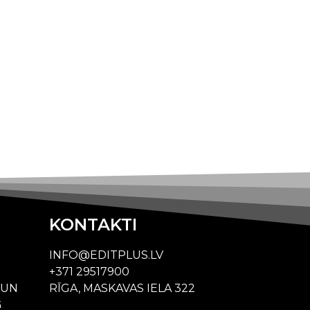
KONTAKTI
INFO@EDITPLUS.LV
+371 29517900
 UN
RĪGA, MASKAVAS IELA 322
G