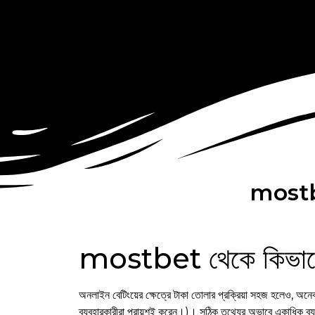
mostbet
mostbet থেকে কিভাবে ট
অনলাইন বেটিংয়ের ক্ষেত্রে টাকা তোলার প্রক্রিয়া সহজ হলেও, অ
ব্যবহারকারীরা প্রায়শই করেন।)। সঠিক তথ্যের অভাবে একাধিক ব্য