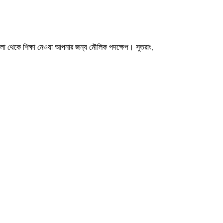
ুলো থেকে শিক্ষা নেওয়া আপনার জন্য মৌলিক পদক্ষেপ। সুতরাং,