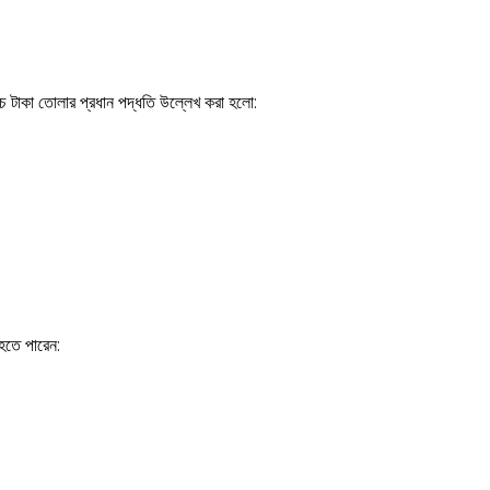
 টাকা তোলার প্রধান পদ্ধতি উল্লেখ করা হলো:
 হতে পারেন: