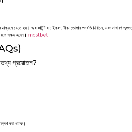
বে।
ধ্যমে যেতে হয়। অ্যাকাউন্ট যাচাইকরণ, টাকা তোলার পদ্ধতি নির্বাচন, এবং সাধারণ ভুলগ
 করতে সক্ষম হবেন।
mostbet
 (FAQs)
তথ্য প্রয়োজন?
।
উল্লেখ করা থাকে।