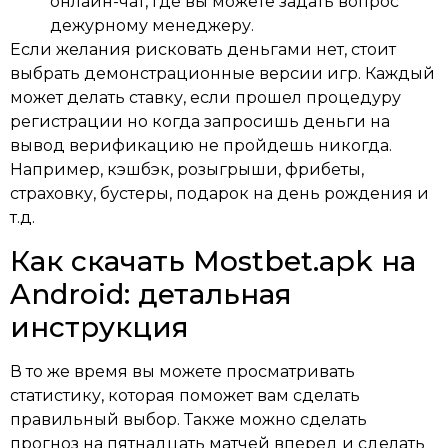
онлайн-чат, где вы можете задать вопрос
дежурному менеджеру.
Если желания рисковать деньгами нет, стоит
выбрать демонстрационные версии игр. Каждый
может делать ставку, если прошел процедуру
регистрации но когда запросишь деньги на
вывод верификацию не пройдешь никогда.
Например, кэшбэк, розыгрыши, фрибеты,
страховку, бустеры, подарок на день рождения и
т.д.
Как скачать Mostbet.apk на
Android: детальная
инструкция
В то же время вы можете просматривать
статистику, которая поможет вам сделать
правильный выбор. Также можно сделать
прогноз на пятнадцать матчей вперед и сделать