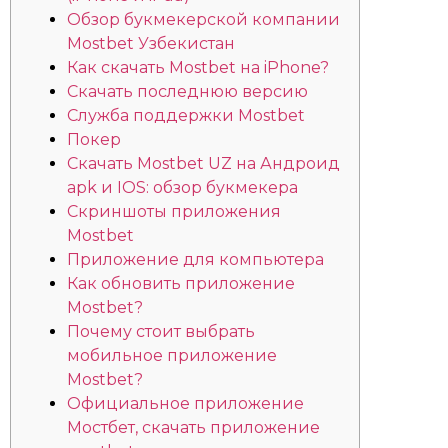
Обзор букмекерской компании
Mostbet Узбекистан
Как скачать Mostbet на iPhone?
Скачать последнюю версию
Служба поддержки Mostbet
Покер
Скачать Mostbet UZ на Андроид
apk и IOS: обзор букмекера
Скриншоты приложения
Mostbet
Приложение для компьютера
Как обновить приложение
Mostbet?
Почему стоит выбрать
мобильное приложение
Mostbet?
Официальное приложение
Мостбет, скачать приложение