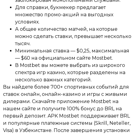
заблокирован монопольными службами.
Для справки, букмекер предлагает
множество промо-акций на выгодных
условиях.
А общее количество матчей, на которые
можно сделать ставки, превышает несколько
тысяч.
Минимальная ставка — $0,25, максимальная
— $60 на официальном сайте Mostbet.
В Mostbet вы можете выбрать из широкого
спектра игр казино, которые разделены на
несколько важных категорий.
Вы найдете более 700+ спортивных событий для
ставок онлайн, онлайн-казино и игры с живыми
дилерами. Скачайте приложение Mostbet на
нашем сайте и получите 100% бонус до BRL на
первый депозит. APK Mostbet поддерживает BRL
и популярные платежные системы (Skrill, Neteller,
Visa) в Узбекистане. После завершения установки