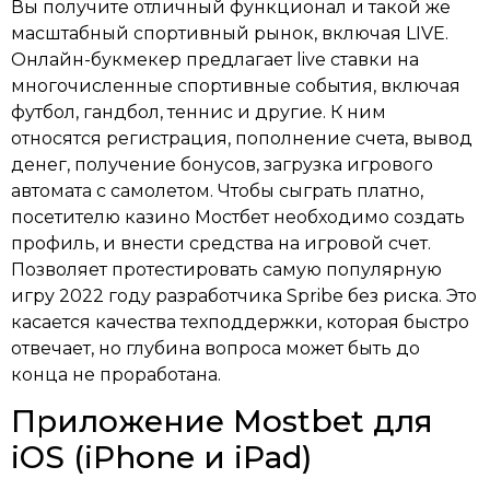
Вы получите отличный функционал и такой же
масштабный спортивный рынок, включая LIVE.
Онлайн-букмекер предлагает live ставки на
многочисленные спортивные события, включая
футбол, гандбол, теннис и другие. К ним
относятся регистрация, пополнение счета, вывод
денег, получение бонусов, загрузка игрового
автомата с самолетом. Чтобы сыграть платно,
посетителю казино Мостбет необходимо создать
профиль, и внести средства на игровой счет.
Позволяет протестировать самую популярную
игру 2022 году разработчика Spribe без риска. Это
касается качества техподдержки, которая быстро
отвечает, но глубина вопроса может быть до
конца не проработана.
Приложение Mostbet для
iOS (iPhone и iPad)