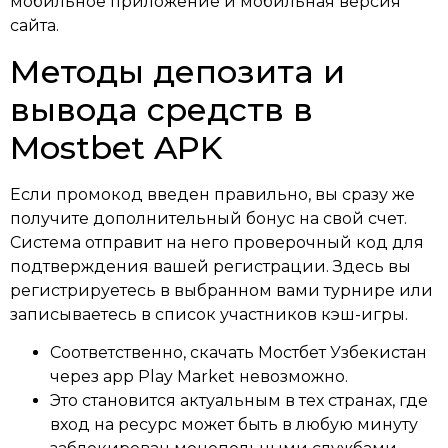
мобильное приложение и мобильная версия
сайта.
Методы депозита и
вывода средств в
Mostbet APK
Если промокод введен правильно, вы сразу же
получите дополнительный бонус на свой счет.
Система отправит на него проверочный код для
подтверждения вашей регистрации. Здесь вы
регистрируетесь в выбранном вами турнире или
записываетесь в список участников кэш-игры.
Соответственно, скачать Мостбет Узбекистан
через app Play Market невозможно.
Это становится актуальным в тех странах, где
вход на ресурс может быть в любую минуту