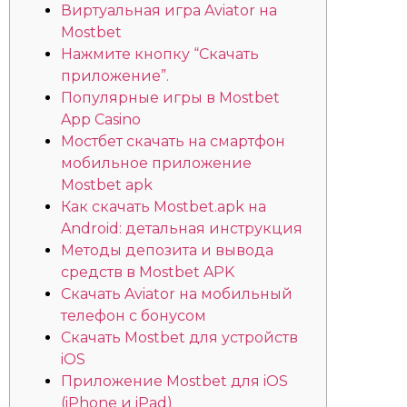
Виртуальная игра Aviator на
Mostbet
Нажмите кнопку “Скачать
приложение”.
Популярные игры в Mostbet
App Casino
Мостбет скачать на смартфон
мобильное приложение
Mostbet apk
Как скачать Mostbet.apk на
Android: детальная инструкция
Методы депозита и вывода
средств в Mostbet APK
Скачать Aviator на мобильный
телефон с бонусом
Скачать Mostbet для устройств
iOS
Приложение Mostbet для iOS
(iPhone и iPad)