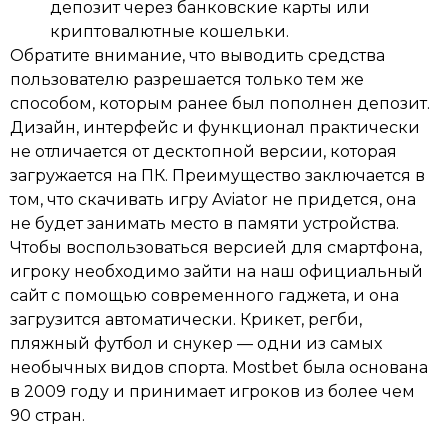
депозит через банковские карты или
криптовалютные кошельки.
Обратите внимание, что выводить средства
пользователю разрешается только тем же
способом, которым ранее был пополнен депозит.
Дизайн, интерфейс и функционал практически
не отличается от десктопной версии, которая
загружается на ПК. Преимущество заключается в
том, что скачивать игру Aviator не придется, она
не будет занимать место в памяти устройства.
Чтобы воспользоваться версией для смартфона,
игроку необходимо зайти на наш официальный
сайт с помощью современного гаджета, и она
загрузится автоматически. Крикет, регби,
пляжный футбол и снукер — одни из самых
необычных видов спорта. Mostbet была основана
в 2009 году и принимает игроков из более чем
90 стран.