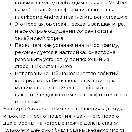
новому клиенту необходимо скачать Mostbet
на мобильный телефон или планшет на
платформе Android и запустить регистрацию.
Это простая, быстрая и захватывающая игра,
и все острые ощущения сохраняются в
онлайновой форме.
Перед тем, как устанавливать программу,
рекомендуется в настройках смартфона
разрешить установку приложений из
сторонних источников.
Нет ограничений на количество событий,
которые могут быть включены, при этом
минимальное количество событий в
накопителе должно иметь коэффициенты не
менее 1,40.
Банкир в баккара не имеет отношения к дому, а
игрок не имеет отношения к вам — это просто
две стороны, на которые можно делать ставки.
Только эти две руки будут сданы, независимо от