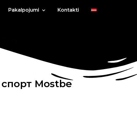
Pakalpojumi
Kontakti
 спорт Mostbe
3