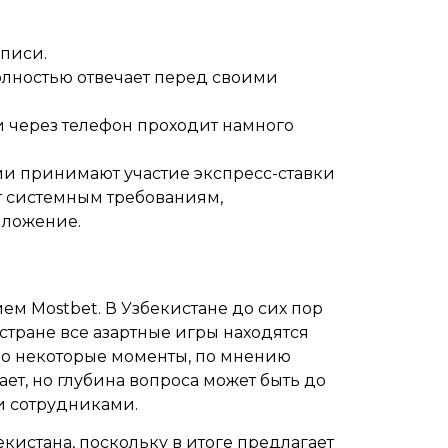
аписи.
олностью отвечает перед своими
 через телефон проходит намного
ии принимают участие экспресс-ставки
ет системным требованиям,
иложение.
м Mostbet. В Узбекистане до сих пор
стране все азартные игры находятся
, но некоторые моменты, по мнению
ает, но глубина вопроса может быть до
ми сотрудниками.
кистана, поскольку в итоге предлагает