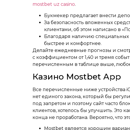
mostbet uz casino
.
Букмекер предлагает внести депоз
За безопасность вложенных средс
клиентами, об этом написано в «П
Благодаря наличию специальных 
быстрее и комфортнее.
Делайте ежедневные прогнозы и смотр
с коэффициентом от 1,40 и тремя собы
перечисленным в таблице выше, любое
Казино Mostbet App
Все перечисленные ниже устройства i
нет единого закона, который бы регул
под запретом и поэтому сайт часто бло
клиентов, хотелось бы улучшить. Это к
конца не проработана. Вероятно, что 
Mostbet является хорошим вариант