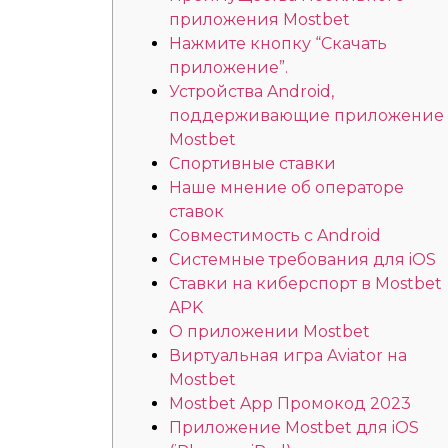
приложения Mostbet
Нажмите кнопку “Скачать
приложение”.
Устройства Android,
поддерживающие приложение
Mostbet
Спортивные ставки
Наше мнение об операторе
ставок
Совместимость с Android
Системные требования для iOS
Ставки на киберспорт в Mostbet
APK
О приложении Mostbet
Виртуальная игра Aviator на
Mostbet
Mostbet App Промокод 2023
Приложение Mostbet для iOS