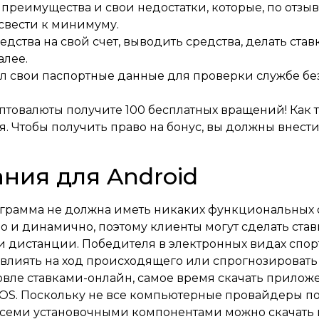
и преимущества и свои недостатки, которые, по отзы
свести к минимуму.
дства на свой счет, выводить средства, делать ста
алее.
вил свои паспортные данные для проверки службе бе
товалюты получите 100 бесплатных вращений! Как т
я. Чтобы получить право на бонус, вы должны внест
ния для Android
ограмма не должна иметь никаких функциональных
ро и динамично, поэтому клиенты могут сделать ста
и дистанции. Победителя в электронных видах спорт
овлиять на ход происходящего или спрогнозировать
овле ставками-онлайн, самое время скачать прилож
OS. Поскольку не все компьютерные провайдеры по
 всеми установочными компонентами можно скачать