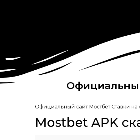
Официальный 
Официальный сайт Мостбет Ставки на 
Mostbet APK ск