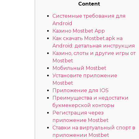
Content
Системные требования для
Android
Казино Mostbet App
Как скачать Mostbet.apk на
Android: детальная инструкция
Казино, слоты и другие игры от
Mostbet
Мобильный Mostbet
Установите приложение
Mostbet
Приложение для IOS
Преимущества и недостатки
букмекерской конторы
Регистрация через
приложение Mostbet
Ставки на виртуальный спорт в
приложении Mostbet