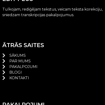
Tulkojam, rediģējam tekstus, veicam teksta korekciju,
sniedzam transkripcijas pakalpojumus.
ĀTRĀS SAITES
SĀKUMS
PAR MUMS
PAKALPOJUMI
BLOGI
KONTAKTI
PAKALPOJUMI