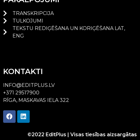
TRANSKRIPCIJA
TULKOJUMI
TEKSTU REDIĢĒŠANA UN KORIĢĒŠANA LAT,
ENG
KONTAKTI
INFO@EDITPLUS.LV
+371 29517900
RĪGA, MASKAVAS IELA 322
©2022 EditPlus | Visas tiesības aizsargātas