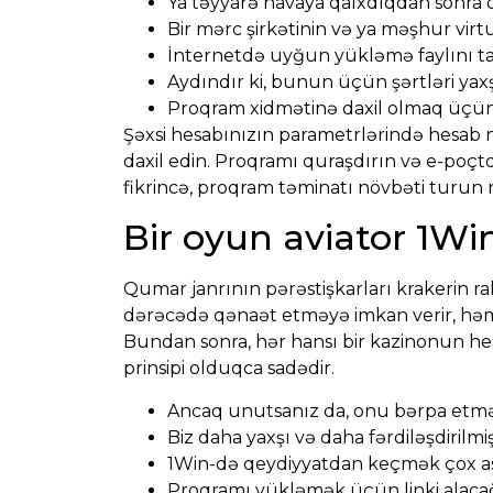
Ya təyyarə havaya qalxdıqdan sonra d
Bir mərc şirkətinin və ya məşhur vir
İnternetdə uyğun yükləmə faylını t
Aydındır ki, bunun üçün şərtləri yaxş
Proqram xidmətinə daxil olmaq üçün 
Şəxsi hesabınızın parametrlərində hesab 
daxil edin. Proqramı quraşdırın və e-poçtda
fikrincə, proqram təminatı növbəti turun 
Bir oyun aviator 1W
Qumar janrının pərəstişkarları krakerin ra
dərəcədə qənaət etməyə imkan verir, həm d
Bundan sonra, hər hansı bir kazinonun hesa
prinsipi olduqca sadədir.
Ancaq unutsanız da, onu bərpa etmə
Biz daha yaxşı və daha fərdiləşdirilmi
1Win-də qeydiyyatdan keçmək çox as
Proqramı yükləmək üçün linki alacağ