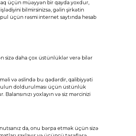
ırmaq üçün müəyyən bir qayda yoxdur,
ədiyini bilmirsinizsə, gəlin şirkətin
pul üçün rəsmi internet saytında hesab
 sizə daha çox üstünlüklər verə bilər
li və əslində bu qədərdir, qalibiyyəti
ıdan pulun doldurulması üçün üstünlük
r. Balansınızı yoxlayın və siz mərcinizi
nutsanız da, onu bərpa etmək üçün sizə
tları saxlayır və üçüncü tərəflərə