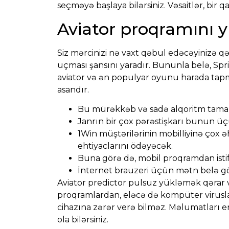
seçməyə başlaya bilərsiniz. Vəsaitlər, bir
Aviator proqramını y
Siz mərcinizi nə vaxt qəbul edəcəyinizə qə
uçması şansını yaradır. Bununla belə, S
aviator və ən populyar oyunu harada tapm
asandır.
Bu mürəkkəb və sadə alqoritm tamami
Janrın bir çox pərəstişkarı bunun üç
1Win müştərilərinin mobilliyinə çox ə
ehtiyaclarını ödəyəcək.
Buna görə də, mobil proqramdan istif
İnternet brauzeri üçün mətn belə gör
Aviator predictor pulsuz yükləmək qərar 
proqramlardan, eləcə də kompüter virusla
cihazına zərər verə bilməz. Məlumatları e
ola bilərsiniz.