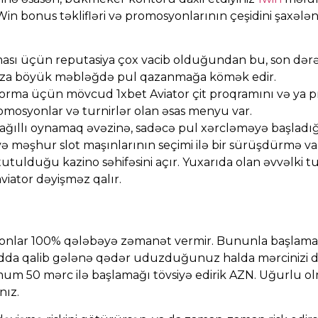
n bonus təklifləri və promosyonlarının çeşidini şaxələnd
sı üçün reputasiya çox vacib olduğundan bu, son dərəc
nıza böyük məbləğdə pul qazanmağa kömək edir.
orma üçün mövcud 1xbet Aviator çit proqramını və ya p
omosyonlar və turnirlər olan əsas menyu var.
ğıllı oynamaq əvəzinə, sadəcə pul xərcləməyə başladığ
məşhur slot maşınlarının seçimi ilə bir sürüşdürmə va
tulduğu kazino səhifəsini açır. Yuxarıda olan əvvəlki turd
viator dəyişməz qalır.
q, onlar 100% qələbəyə zəmanət vermir. Bununla başlam
ndda qalib gələnə qədər uduzduğunuz halda mərcinizi dai
nimum 50 mərc ilə başlamağı tövsiyə edirik AZN. Uğurlu 
nız.