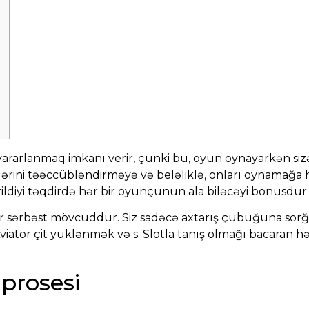
arlanmaq imkanı verir, çünki bu, oyun oynayarkən sizə
lərini təəccübləndirməyə və beləliklə, onları oynamağa h
irildiyi təqdirdə hər bir oyunçunun ala biləcəyi bonusdur.
rbəst mövcuddur. Siz sadəcə axtarış çubuğuna sorğu da
ator çit yüklənmək və s. Slotla tanış olmağı bacaran hər
prosesi