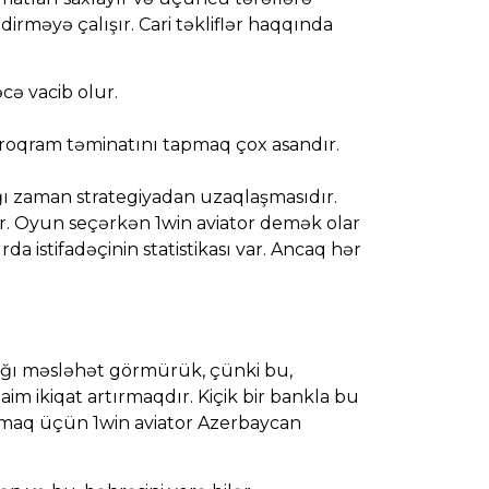
irməyə çalışır. Cari təkliflər haqqında
ə vacib olur.
roqram təminatını tapmaq çox asandır.
ı zaman strategiyadan uzaqlaşmasıdır.
r. Oyun seçərkən 1win aviator demək olar
a istifadəçinin statistikası var. Ancaq hər
ağı məsləhət görmürük, çünki bu,
m ikiqat artırmaqdır. Kiçik bir bankla bu
olmaq üçün 1win aviator Azerbaycan