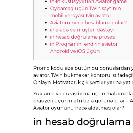
in-in xüsusiyyətləri Aviator game
Oynamaq üçün 1Win saytının
mobil versiyası 1vin aviator
Aviatoru necə hesablamaq olar?
in əlaqə və müştəri dəstəyi
in hesab doğrulama prosesi
in Proqramını endirin aviator
Android və iOS üçün
Promo kodu sizə bütün bu bonuslardan yar
aviator. 1Win bukmeker kontoru istifadəçi
Onlayn. Motivator, kiçik şərtlər yerinə yet
Yükləmə və quraşdırma üçün məlumatlar sə
brauzeri üçün mətn belə görünə bilər – Avi
Aviator oyununu necə aldatmaq olar?
in hesab doğrulama 