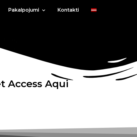
Pakalpojumi
Kontakti
t Access Aqui