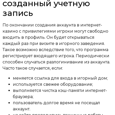
созданный учетную
запись
По окончании создания аккаунта в интернет-
казино с привилегиями игроки могут свободно
входить в профиль. Он будет открываться
каждый раз при визите в игорного заведения.
Такое возможно вследствие того, что программа
регистрирует входящего игрока. Периодически
способен случаться разлогинивание из аккаунта.
Часто такое случается, если:
меняется ссылка для входа в игорный дом;
используется свежее оборудование;
выполняется чистка кэш-памяти интернет-
браузера;
пользователь долгое время не посещал
аккаунт.