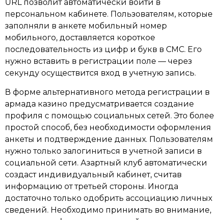
URL позволит автоматически войти в
персональном кабинете. Пользователям, которые
заполняли в анкете мобильный номер
мобильного, доставляется короткое
последовательность из цифр и букв в СМС. Его
нужно вставить в регистрации поле — через
секунду осуществится вход в учетную запись.
В форме альтернативного метода регистрации в
армада казино предусматривается создание
профиля с помощью социальных сетей. Это более
простой способ, без необходимости оформления
анкеты и подтверждение данных. Пользователям
нужно только залогиниться в учетной записи в
социальной сети. Азартный клуб автоматически
создаст индивидуальный кабинет, считав
информацию от третьей стороны. Иногда
достаточно только одобрить ассоциацию личных
сведений. Необходимо принимать во внимание,