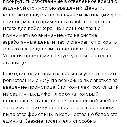
прокрутить собственные в отведенное время с
заданной стоимостью вращений. Деньги,
которые останутся по окончании активации фри-
спинов, можно применять в любых азартных
играх для вейджера. При данном важно
принимать во внимание, что на снятие
заработанные деньги часто становятся открыты
только после депозита стартового депозита.
Условия промоции следует уточнять на ее веб-
странице.
Ещё один один приз во время осуществлении
регистрации аккаунта возможно выдаваться за
введение промокода. Этот комплект состоящий
из различных цифр плюс букв, который
вписывается в анкете в незаполненной ячейке.
За применение купон-кода также в основном
выдаются фриспины в количестве не более ста
единиц. Свежие посетители способны