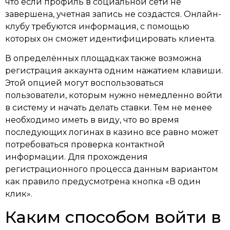
что если профиль в социальной сети не
завершена, учетная запись не создастся. Онлайн-
клубу требуются информация, с помощью
которых он сможет идентифицировать клиента.
В определённых площадках также возможна
регистрация аккаунта одним нажатием клавиши.
Этой опцией могут воспользоваться
пользователи, которым нужно немедленно войти
в систему и начать делать ставки. Тем не менее
необходимо иметь в виду, что во время
последующих логинах в казино все равно может
потребоваться проверка контактной
информации. Для прохождения
регистрационного процесса данным вариантом
как правило предусмотрена кнопка «В один
клик».
Каким способом войти в