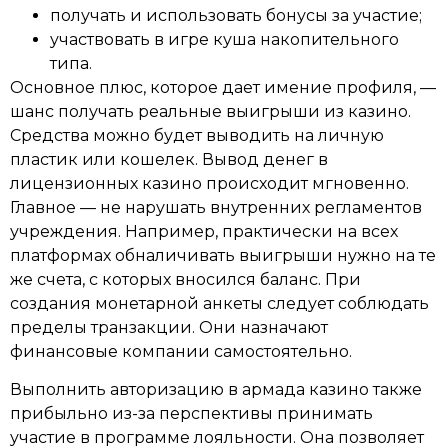
получать и использовать бонусы за участие;
участвовать в игре куша накопительного
типа.
Основное плюс, которое дает имение профиля, —
шанс получать реальные выигрыши из казино.
Средства можно будет выводить на личную
пластик или кошелек. Вывод денег в
лицензионных казино происходит мгновенно.
Главное — не нарушать внутренних регламентов
учреждения. Например, практически на всех
платформах обналичивать выигрыши нужно на те
же счета, с которых вносился баланс. При
создания монетарной анкеты следует соблюдать
пределы транзакции. Они назначают
финансовые компании самостоятельно.
Выполнить авторизацию в армада казино также
прибыльно из-за перспективы принимать
участие в программе лояльности. Она позволяет