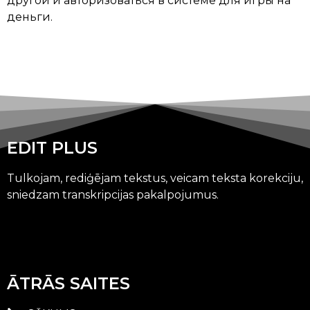
другой и авторизоваться в системе для игры на
деньги.
EDIT PLUS
Tulkojam, rediģējam tekstus, veicam teksta korekciju,
sniedzam transkripcijas pakalpojumus.
ĀTRĀS SAITES