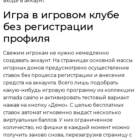
входе в аккаунт.
Игра в игровом клубе
без регистрации
профиля
Свежим игрокам не нужно немедленно
создавать аккаунт. На страницах основной массы
игорных домов предусмотрено осуществление
ставок без процесса регистрации и внесения
средств на аккаунта. Всего лишь подобрать
какую-нибудь игровую программу из коллекции
armada casino и активировать тестовый вариант
нажав на кнопку «Демо». С целью бесплатных
ставок автомат мгновенно выдаст несколько
виртуальных баллов. У них ограниченное
количество, но фишки в каждый момент можно
получить заново снова, перезагрузив страницу с