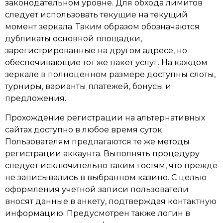
законодательном уровне. Для обхода лимитов
следует использовать текущие на текущий
момент зеркала. Таким образом обозначаются
дубликаты основной площадки,
зарегистрированные на другом адресе, но
обеспечивающие тот же пакет услуг. На каждом
зеркале в полноценном размере доступны слоты,
турниры, варианты платежей, бонусы и
предложения.
Прохождение регистрации на альтернативных
сайтах доступно в любое время суток.
Пользователям предлагаются те же методы
регистрации аккаунта. Выполнять процедуру
следует исключительно таким гостям, что прежде
не записывались в выбранном казино. С целью
оформления учетной записи пользователи
вносят данные в анкету, подтверждая контактную
информацию. Предусмотрен также логин в