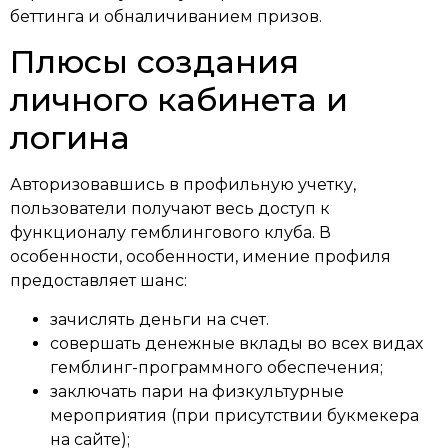
беттинга и обналичиванием призов.
Плюсы создания
личного кабинета и
логина
Авторизовавшись в профильную учетку,
пользователи получают весь доступ к
функционалу гемблингового клуба. В
особенности, особенности, имение профиля
предоставляет шанс:
зачислять деньги на счет.
совершать денежные вклады во всех видах
гемблинг-программного обеспечения;
заключать пари на физкультурные
мероприятия (при присутствии букмекера
на сайте);