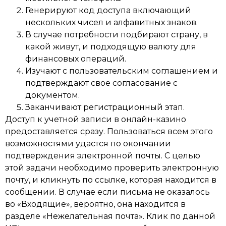
Генерируют код доступа включающий
нескольких чисел и алфавитных знаков.
В случае потребности подбирают страну, в
какой живут, и подходящую валюту для
финансовых операций.
Изучают с пользовательским соглашением и
подтверждают свое согласование с
документом.
Заканчивают регистрационный этап.
Доступ к учетной записи в онлайн-казино
предоставляется сразу. Пользоваться всем этого
возможностями удастся по окончании
подтверждения электронной почты. С целью
этой задачи необходимо проверить электронную
почту, и кликнуть по ссылке, которая находится в
сообщении. В случае если письма не оказалось
во «Входящие», вероятно, она находится в
разделе «Нежелательная почта». Клик по данной