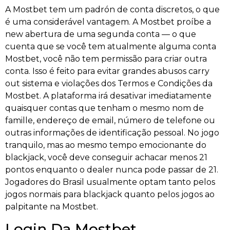
A Mostbet tem um padrón de conta discretos, o que
é uma considerável vantagem. A Mostbet proíbe a
new abertura de uma segunda conta — o que
cuenta que se você tem atualmente alguma conta
Mostbet, você não tem permissão para criar outra
conta. Isso é feito para evitar grandes abusos carry
out sistema e violações dos Termos e Condições da
Mostbet. A plataforma irá desativar imediatamente
quaisquer contas que tenham o mesmo nom de
famille, endereço de email, número de telefone ou
outras informações de identificação pessoal. No jogo
tranquilo, mas ao mesmo tempo emocionante do
blackjack, você deve conseguir achacar menos 21
pontos enquanto o dealer nunca pode passar de 21.
Jogadores do Brasil usualmente optam tanto pelos
jogos normais para blackjack quanto pelos jogos ao
palpitante na Mostbet.
Login Da Mostbet