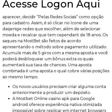
Acesse Logon Aqui
aparecer, decidir “Pelas Redes Sociais” como opção
para cadastro. Assim, é só clicar no ícone de uma
dasjenige redes que escolher, além de selecionar
moeda e recalcar que tem cependant de 18 anos. Os
saques na MostBet são feitos de acordo
apresentando o método sobre pagamento utilizado.
Acumule mais de 5 giros com a mesma aposta e você
poderá desbloquear um bônus extra os quais
aumentará sua taxa de chances. Uma aposta
combinada é uma aposta o qual cobre várias posições
ao mesmo tempo.
Os novos usuários precisam criar alguma conta
anteriormente a produzir um depósito.
A Mostbet Online casino apk para Google
android oferece experiência nativa otimizada
impossível sobre replicar em internet browsers