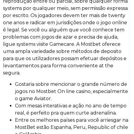
reprodução entire ou parcial, sobre qualquer forma
systems por qualquer meio, sem permissão expressa
por escrito. Os jogadores devem ter mais de twenty
one anos e radicar em jurisdições onde o jogo online
é legal. Se você ou alguém que você conhece tem
problemas com jogos de azar e precisa de ajuda,
ligue systems visite Gamecare. A Mostbet oferece
uma ampla variedade sobre métodos de deposito
para que os utilizadores possam efetuar depósitos e
levantamentos para forma conveniente at the
segura.
Gostaria sobre mencionar o grande número de
jogos no Mostbet On line casino, especialmente
o game Aviator.
Com mesas interativas e ação no ano de tempo
real, é perfeito pra quem curte adrenalina.
Entre os melhores países para você arriesgar na
MostBet estão Espanha, Peru, Republic of chile