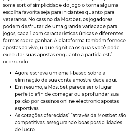
some sort of simplicidade do jogo o torna alguma
escolha favorita seja para iniciantes quanto para
veteranos. No cassino da Mostbet, os jogadores
podem desfrutar de uma grande variedade para
jogos, cada 1 com características únicas e diferentes
formas sobre ganhar. A plataforma também fornece
apostas ao vivo, u que significa os quais você pode
executar suas apostas enquanto a partida está
ocorrendo.
Agora escreva um email-based sobre a
eliminação de sua conta amostra dada aqui.
Em resumo, a Mostbet parece ser o lugar
perfeito afin de começar ou aprofundar sua
paixão por cassinos online electronic apostas
esportivas.
As cotações oferecidas” “através da Mostbet são
competitivas, assegurando boas possibilidades
de lucro.