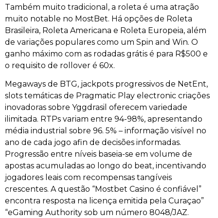
Também muito tradicional, a roleta é uma atração
muito notable no MostBet. Há opções de Roleta
Brasileira, Roleta Americana e Roleta Europeia, além
de variações populares como um Spin and Win. O
ganho máximo com as rodadas grátis é para R$500 e
o requisito de rollover é 60x.
Megaways de BTG, jackpots progressivos de NetEnt,
slots temáticas de Pragmatic Play electronic criações
inovadoras sobre Yggdrasil oferecem variedade
ilimitada. RTPs variam entre 94-98%, apresentando
média industrial sobre 96. 5% – informação visível no
ano de cada jogo afin de decisões informadas.
Progressão entre níveis baseia-se em volume de
apostas acumuladas ao longo do beat, incentivando
jogadores leais com recompensas tangíveis
crescentes. A questão “Mostbet Casino é confiável”
encontra resposta na licença emitida pela Curaçao”
“eGaming Authority sob um número 8048/JAZ.