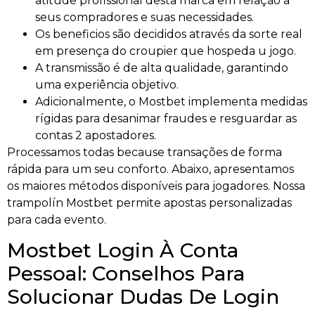
atitude profissional desta marca em relação a
seus compradores e suas necessidades.
Os beneficios são decididos através da sorte real
em presença do croupier que hospeda u jogo.
A transmissão é de alta qualidade, garantindo
uma experiência objetivo.
Adicionalmente, o Mostbet implementa medidas
rígidas para desanimar fraudes e resguardar as
contas 2 apostadores.
Processamos todas because transações de forma
rápida para um seu conforto. Abaixo, apresentamos
os maiores métodos disponíveis para jogadores. Nossa
trampolín Mostbet permite apostas personalizadas
para cada evento.
Mostbet Login À Conta
Pessoal: Conselhos Para
Solucionar Dudas De Login