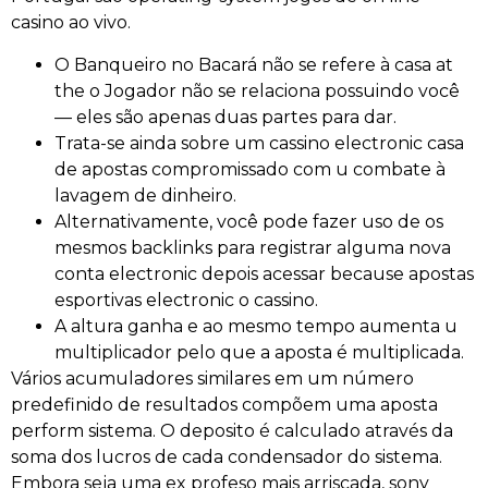
casino ao vivo.
O Banqueiro no Bacará não se refere à casa at
the o Jogador não se relaciona possuindo você
— eles são apenas duas partes para dar.
Trata-se ainda sobre um cassino electronic casa
de apostas compromissado com u combate à
lavagem de dinheiro.
Alternativamente, você pode fazer uso de os
mesmos backlinks para registrar alguma nova
conta electronic depois acessar because apostas
esportivas electronic o cassino.
A altura ganha e ao mesmo tempo aumenta u
multiplicador pelo que a aposta é multiplicada.
Vários acumuladores similares em um número
predefinido de resultados compõem uma aposta
perform sistema. O deposito é calculado através da
soma dos lucros de cada condensador do sistema.
Embora seja uma ex profeso mais arriscada, sony