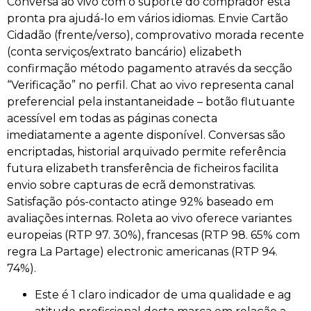
Conversa ao vivo com o suporte do comprador está
pronta pra ajudá-lo em vários idiomas. Envie Cartão
Cidadão (frente/verso), comprovativo morada recente
(conta serviços/extrato bancário) elizabeth
confirmação método pagamento através da secção
“Verificação” no perfil. Chat ao vivo representa canal
preferencial pela instantaneidade – botão flutuante
acessível em todas as páginas conecta
imediatamente a agente disponível. Conversas são
encriptadas, historial arquivado permite referência
futura elizabeth transferência de ficheiros facilita
envio sobre capturas de ecrã demonstrativas.
Satisfação pós-contacto atinge 92% baseado em
avaliações internas. Roleta ao vivo oferece variantes
europeias (RTP 97. 30%), francesas (RTP 98. 65% com
regra La Partage) electronic americanas (RTP 94.
74%).
Este é 1 claro indicador de uma qualidade e ag