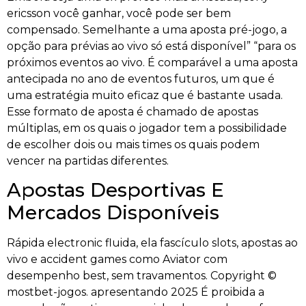
ericsson você ganhar, você pode ser bem
compensado. Semelhante a uma aposta pré-jogo, a
opção para prévias ao vivo só está disponível” “para os
próximos eventos ao vivo. É comparável a uma aposta
antecipada no ano de eventos futuros, um que é
uma estratégia muito eficaz que é bastante usada.
Esse formato de aposta é chamado de apostas
múltiplas, em os quais o jogador tem a possibilidade
de escolher dois ou mais times os quais podem
vencer na partidas diferentes.
Apostas Desportivas E
Mercados Disponíveis
Rápida electronic fluida, ela fascículo slots, apostas ao
vivo e accident games como Aviator com
desempenho best, sem travamentos. Copyright ©
mostbet-jogos. apresentando 2025 É proibida a