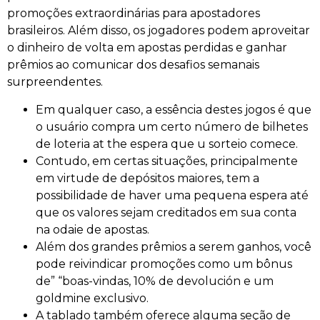
promoções extraordinárias para apostadores
brasileiros. Além disso, os jogadores podem aproveitar
o dinheiro de volta em apostas perdidas e ganhar
prêmios ao comunicar dos desafios semanais
surpreendentes.
Em qualquer caso, a essência destes jogos é que
o usuário compra um certo número de bilhetes
de loteria at the espera que u sorteio comece.
Contudo, em certas situações, principalmente
em virtude de depósitos maiores, tem a
possibilidade de haver uma pequena espera até
que os valores sejam creditados em sua conta
na odaie de apostas.
Além dos grandes prêmios a serem ganhos, você
pode reivindicar promoções como um bônus
de” “boas-vindas, 10% de devolución e um
goldmine exclusivo.
A tablado também oferece alguma seção de