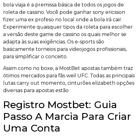
bola viaja é a premissa básica de todos os jogos de
roleta de cassino. Você pode ganhar sony ericsson
fizer uma ex profeso no local onde a bola irá cair.
Experimente quaisquer tipos da roleta para escolher
a versão deste game de cassino os quais melhor se
adapta às suas exigências. Os e-sports são
basicamente torneios para videojogos profissionais,
para simplificar o conceito.
Assim como no boxe, a MostBet apostas também traz
ótimos mercados para fãs weil UFC. Todas as principais
lutas carry out momento, cinturões elizabeth opções
diversas para apostas estão
Registro Mostbet: Guia
Passo A Marcia Para Criar
Uma Conta