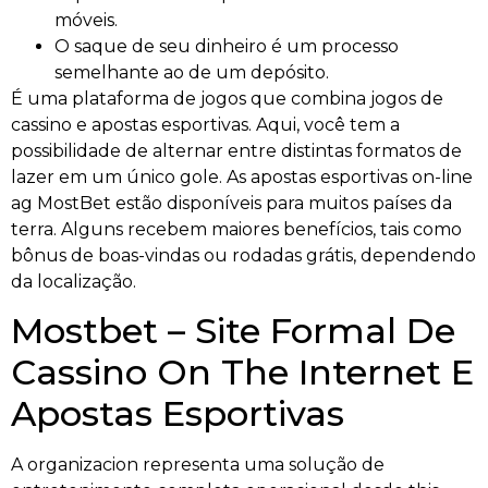
móveis.
O saque de seu dinheiro é um processo
semelhante ao de um depósito.
É uma plataforma de jogos que combina jogos de
cassino e apostas esportivas. Aqui, você tem a
possibilidade de alternar entre distintas formatos de
lazer em um único gole. As apostas esportivas on-line
ag MostBet estão disponíveis para muitos países da
terra. Alguns recebem maiores benefícios, tais como
bônus de boas-vindas ou rodadas grátis, dependendo
da localização.
Mostbet – Site Formal De
Cassino On The Internet E
Apostas Esportivas
A organizacion representa uma solução de