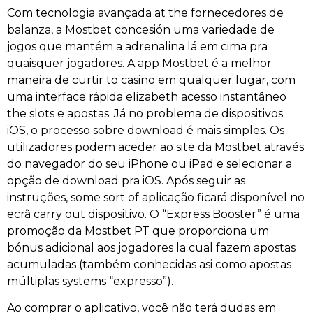
Com tecnologia avançada at the fornecedores de
balanza, a Mostbet concesión uma variedade de
jogos que mantém a adrenalina lá em cima pra
quaisquer jogadores. A app Mostbet é a melhor
maneira de curtir to casino em qualquer lugar, com
uma interface rápida elizabeth acesso instantâneo
the slots e apostas. Já no problema de dispositivos
iOS, o processo sobre download é mais simples. Os
utilizadores podem aceder ao site da Mostbet através
do navegador do seu iPhone ou iPad e selecionar a
opção de download pra iOS. Após seguir as
instruções, some sort of aplicação ficará disponível no
ecrã carry out dispositivo. O “Express Booster” é uma
promoção da Mostbet PT que proporciona um
bónus adicional aos jogadores la cual fazem apostas
acumuladas (também conhecidas asi como apostas
múltiplas systems “expresso”).
Ao comprar o aplicativo, você não terá dudas em