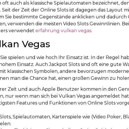
n oft auch als klassische Spielautomaten bezeichnet, de
Seit der Zeit der Online Slots ist dagegen das Layout m
uf dem Sie bestimmte Gegenstände anklicken und dadurc
n, verwenden die meisten Video Slots Gewinnlinien. B
ters verwendet
erfahrung vulkan vegas
.
lkan Vegas
ie spielen und wie hoch Ihr Einsatz ist. In der Regel ha
ohem Einsatz. Auch Jackpot Slots sind oft eine gute Wa
mit klassischen Symbolen, andere bevorzugen moderne Vi
 denen man die Chance hat, einen großen Gewinn zu holen
barer Zeit und auch Apple Benutzer kommen in den Genus
n, nur wenn man sich bei Vulkan Vegas angemeldet hat
sten Features und Funktionen von Online Slots vorgeste
lots, Spielautomaten, Kartenspiele wie (Video Poker, Bla
elen.