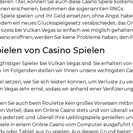
eren Titel, können Sie auch diese Casino Spiele koste
onen erscheinen, bestimmen die sogenannten RNGs.
piele spielen und Ihr Geld einsetzen, ohne Angst haben
udem ein neues Glücksspielgesetz verabschiedet, das On
ozess bei Vulkan Vegas so einfach wie möglich gehalten
asino eröffnen, werden Sie keine Probleme haben, den 
ielen von Casino Spielen
ngfristiger Spieler bei Vulkan Vegas sind. Sie erhalten v
en. Im Folgenden stellen wir Ihnen unsere wichtigsten C
iel setzen, wie Sie sich leisten können, um Verluste zu v
Vegas sehr ernst, sodass wir anhand einer Verifizierun
en Sie auch beim Roulette kein großes Vorwissen mitbr
n Vorteil, dass ein Online Casino stets und von überall ve
 jederzeit und überall Ihre Lieblingsspiele genießen un
Spiele in einem Online Casino vom Computer ausgeführt 
dy oder Tablet aus zu spielen. Aus diesem Grund bietet