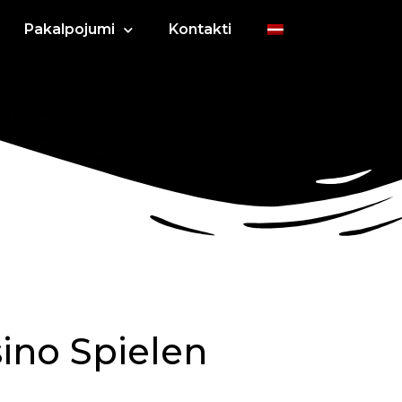
Pakalpojumi
Kontakti
ino Spielen