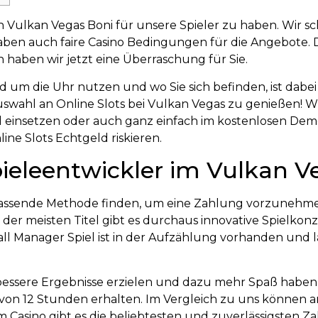
en Vulkan Vegas Boni für unsere Spieler zu haben. Wir 
en auch faire Casino Bedingungen für die Angebote. Doc
 haben wir jetzt eine Überraschung für Sie.
um die Uhr nutzen und wo Sie sich befinden, ist dabei ab
uswahl an Online Slots bei Vulkan Vegas zu genießen! Wi
 einsetzen oder auch ganz einfach im kostenlosen Dem
ne Slots Echtgeld riskieren.
ieleentwickler im Vulkan V
ne passende Methode finden, um eine Zahlung vorzunehm
 der meisten Titel gibt es durchaus innovative Spielkonz
ll Manager Spiel ist in der Aufzählung vorhanden und lä
 bessere Ergebnisse erzielen und dazu mehr Spaß haben
n 12 Stunden erhalten. Im Vergleich zu uns können ande
asino gibt es die beliebtesten und zuverlässigsten Za