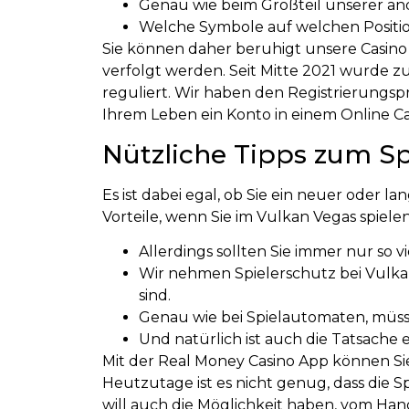
Genau wie beim Großteil unserer and
Welche Symbole auf welchen Positi
Sie können daher beruhigt unsere Casino S
verfolgt werden. Seit Mitte 2021 wurde z
reguliert. Wir haben den Registrierungspr
Ihrem Leben ein Konto in einem Online C
Nützliche Tipps zum Sp
Es ist dabei egal, ob Sie ein neuer oder la
Vorteile, wenn Sie im Vulkan Vegas spiel
Allerdings sollten Sie immer nur so v
Wir nehmen Spielerschutz bei Vulkan 
sind.
Genau wie bei Spielautomaten, müss
Und natürlich ist auch die Tatsache ei
Mit der Real Money Casino App können Sie
Heutzutage ist es nicht genug, dass die 
will auch die Möglichkeit haben, vom Han