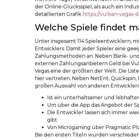
der Online-Glücksspiel, als auch ein Indu
detaillierten Grafik
https://vulkan-vegas-
Welche Spiele findet m
Unter insgesamt 114 Spieleentwicklern, m
Entwicklers. Damit jeder Spieler eine geei
Zahlungsmethoden an. Neben Bank- und S
externen Zahlungsanbietern Geld bei Vulk
Vegas eine der größten der Welt. Die Lis
hier vertreten. Neben NetEnt, Quickspin,
großen Auswahl von anderen Entwickler
Ist ein unterhaltsamer und lebhafter
Um über die App das Angebot der Sp
Die Entwickler lassen sich immer wied
gibt.
Von Microgaming über Pragmatic Play 
Bei den ersten Titeln wurden verschiede