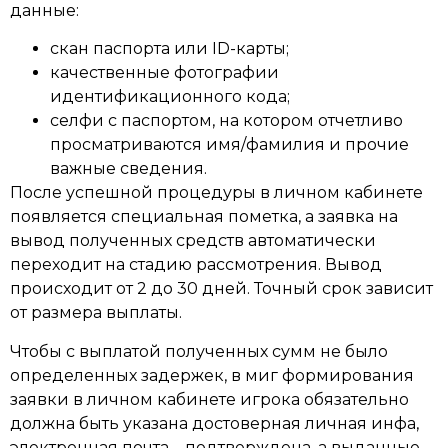
данные:
скан паспорта или ID-карты;
качественные фотографии
идентификационного кода;
селфи с паспортом, на котором отчетливо
просматриваются имя/фамилия и прочие
важные сведения.
После успешной процедуры в личном кабинете
появляется специальная пометка, а заявка на
вывод полученных средств автоматически
переходит на стадию рассмотрения. Вывод
происходит от 2 до 30 дней. Точный срок зависит
от размера выплаты.
Чтобы с выплатой полученных сумм не было
определенных задержек, в миг формирования
заявки в личном кабинете игрока обязательно
должна быть указана достоверная личная инфа,
электронная почта – подтверждена, а выданные