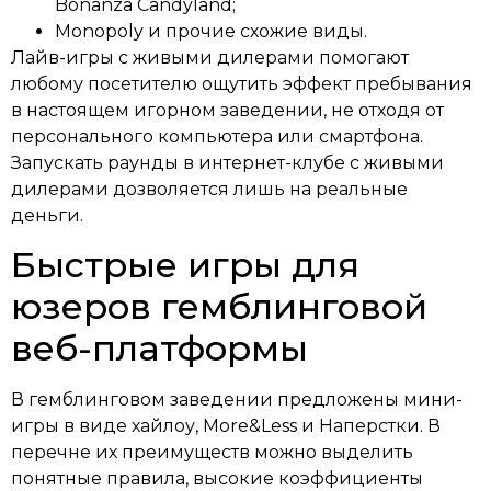
Bonanza Candyland;
Monopoly и прочие схожие виды.
Лайв-игры с живыми дилерами помогают
любому посетителю ощутить эффект пребывания
в настоящем игорном заведении, не отходя от
персонального компьютера или смартфона.
Запускать раунды в интернет-клубе с живыми
дилерами дозволяется лишь на реальные
деньги.
Быстрые игры для
юзеров гемблинговой
веб-платформы
В гемблинговом заведении предложены мини-
игры в виде хайлоу, More&Less и Наперстки. В
перечне их преимуществ можно выделить
понятные правила, высокие коэффициенты