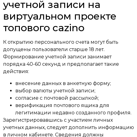
учетной записи на
виртуальном проекте
топового cazino
К открытию персонального счета могут быть
допущены пользователи старше 18 лет.
Формирование учетной записи занимает
порядка 40-60 секунд и предполагает такие
действия:
внесение данных в анкетную форму;
выбор валюты учетной записи;
согласие с почтовой рассылкой;
верификация почтового ящика для
легитимации недавно созданного профиля.
Зарегистрировавшись с участием личных
учетных данных, следует дополнить информацию
в личном кабинете. Сведения должны