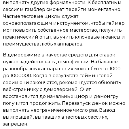
выполнять другие формальности. К бесплатным
сессиям гэмблер сможет перейти моментально.
Частые тестовые циклы служат
основополагающим инструментом, чтобы геймер
мог повысить собственное мастерство, получить
практический опыт, выучить ключевые нюансы и
преимущества любых аппаратов.
В деморежиме в качестве средств для ставок
нужно задействовать демо-фишки. На балансе
разнообразных аппаратов их может быть от 1000
до 1000000. Когда в результате гейминговой
серии они закончатся, рекомендуется обновить
веб-страничку с демоверсией. Счет
восстановится до начальных цифр и демоигру
получится продолжить. Перезапуск демок можно
выполнять неограниченное число раз. Вывод
выигрышей, выпавших в тестовых сессиях,
запрещен.