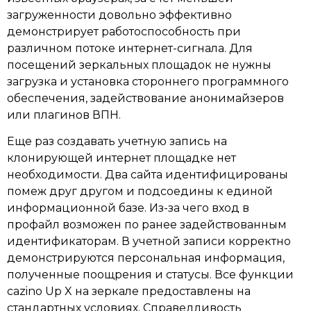
загруженности довольно эффективно
демонстрирует работоспособность при
различном потоке интернет-сигнала. Для
посещений зеркальных площадок не нужны
загрузка и установка стороннего программного
обеспечения, задействование анонимайзеров
или плагинов ВПН.
Еще раз создавать учетную запись на
клонирующей интернет площадке нет
необходимости. Два сайта идентифицированы
помеж друг другом и подсоедины к единой
информационной базе. Из-за чего вход в
профайл возможен по ранее задействованным
идентификаторам. В учетной записи корректно
демонстрируются персональная информация,
полученные поощрения и статусы. Все функции
cazino Up X на зеркале предоставлены на
стандартных условиях. Справедливость