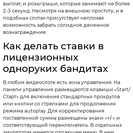
выплат, и розыгрыши, которые занимают не более
2-3 секунд. Несмотря на внешнюю простоту, и в
подобных слотах присутствует неплохая
возможность забрать солидное денежное
вознаграждение.
Как делать ставки в
лицензионных
одноруких бандитах
В любом видеослоте есть зона управления. На
панели управления размещаются клавиши «Start/
Старт» для включения стандартных прокрутов
или кнопки со стрелками для продолжения
режима autoplay. Для корректирования
поставленной суммы размещены знаки «+/-» и
соответствующий переключатель. В отдельных
эмуляторах имеется падающее меню. В нем