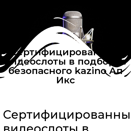
Сертифицированные
видеослоты в подборке
безопасного kazino Ап
Икс
Сертифицированны
видеослоты в