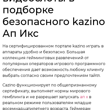
подборке
безопасного kazino
Ап Икс
На сертифицированном портале kazino играть в
аппараты удобно и безопасно. Большая
коллекция гейминговых развлечений от
популярных операторов игрового программного
обеспечения дает возможность любому клиенту
выбрать согласно своим предпочтениям тайтл.
Cazino функционирует по общепризнанному
сертификату, выполняет нормы мирового
гемблинга и не разрешает запускать
ап х
в
реальном режиме пользователям младше
восемнадцатилетнего возраста. Геймерам