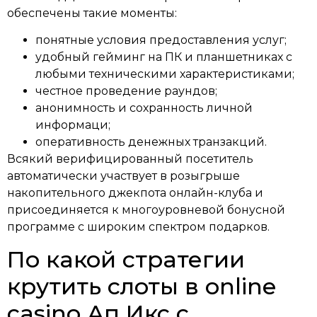
обеспечены такие моменты:
понятные условия предоставления услуг;
удобный гейминг на ПК и планшетниках с
любыми техническими характеристиками;
честное проведение раундов;
анонимность и сохранность личной
информаци;
оперативность денежных транзакций.
Всякий верифицированный посетитель
автоматически участвует в розыгрыше
накопительного джекпота онлайн-клуба и
присоединяется к многоуровневой бонусной
программе с широким спектром подарков.
По какой стратегии
крутить слоты в online
casino Ап Икс с