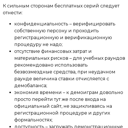
К сильным сторонам бесплатных серий следует
отнести:
конфиденциальность – верифицировать
собственную персону и проходить
регистрационную и верификационную
процедуру не надо;
отсутствие финансовых затрат и
материальных рисков – для учебных раундов
рекомендовано использовать
безвозмездные средства, при неудачном
раунде величина ставки отчисляется с
демобаланса;
экономия времени – к демоиграм довольно
просто перейти тут же после входа на
официальный сайт, не зацикливаясь на
регистрационной процедуре и других
формальностях;
доступность – загружать демонстрационные