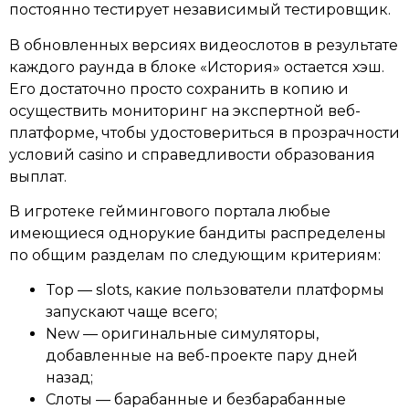
постоянно тестирует независимый тестировщик.
В обновленных версиях видеослотов в результате
каждого раунда в блоке «История» остается хэш.
Его достаточно просто сохранить в копию и
осуществить мониторинг на экспертной веб-
платформе, чтобы удостовериться в прозрачности
условий casino и справедливости образования
выплат.
В игротеке геймингового портала любые
имеющиеся однорукие бандиты распределены
по общим разделам по следующим критериям:
Top — slots, какие пользователи платформы
запускают чаще всего;
New — оригинальные симуляторы,
добавленные на веб-проекте пару дней
назад;
Слоты — барабанные и безбарабанные