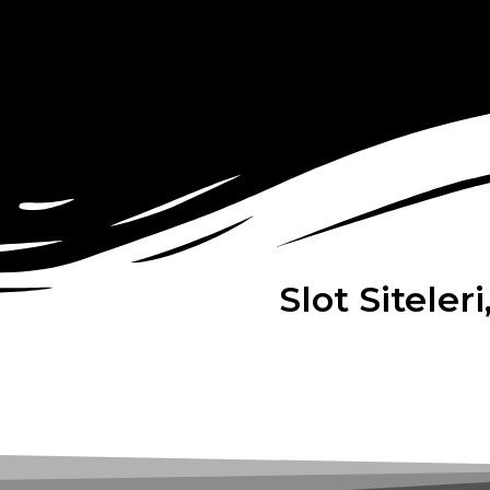
Slot Siteler