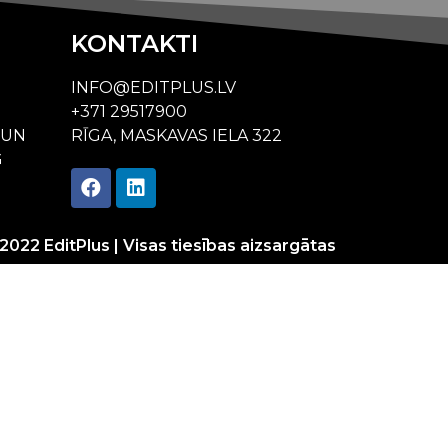
KONTAKTI
INFO@EDITPLUS.LV
+371 29517900
 UN
RĪGA, MASKAVAS IELA 322
G
2022 EditPlus | Visas tiesības aizsargātas