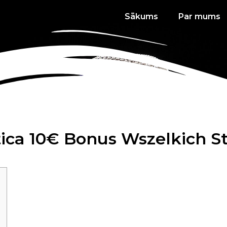
Sākums
Par mums
tica 10€ Bonus Wszelkich S