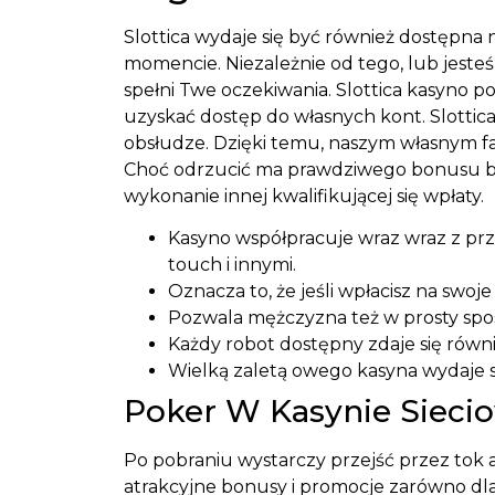
Slottica wydaje się być również dostępna
momencie. Niezależnie od tego, lub jest
spełni Twe oczekiwania. Slottica kasyno p
uzyskać dostęp do własnych kont. Slottica 
obsłudze. Dzięki temu, naszym własnym f
Choć odrzucić ma prawdziwego bonusu bez
wykonanie innej kwalifikującej się wpłaty.
Kasyno współpracuje wraz wraz z prz
touch i innymi.
Oznacza to, że jeśli wpłacisz na swo
Pozwala mężczyzna też w prosty spos
Każdy robot dostępny zdaje się równie
Wielką zaletą owego kasyna wydaje 
Poker W Kasynie Sieci
Po pobraniu wystarczy przejść przez tok a
atrakcyjne bonusy i promocje zarówno dla