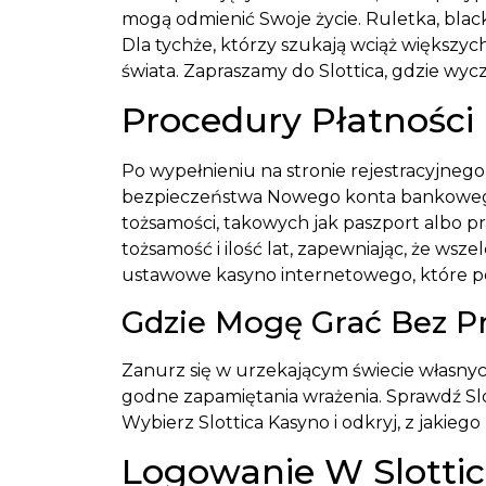
mogą odmienić Swoje życie. Ruletka, blac
Dla tychże, którzy szukają wciąż większy
świata. Zapraszamy do Slottica, gdzie wy
Procedury Płatności
Po wypełnieniu na stronie rejestracyjneg
bezpieczeństwa Nowego konta bankowego 
tożsamości, takowych jak paszport albo p
tożsamość i ilość lat, zapewniając, że wsz
ustawowe kasyno internetowego, które po
Gdzіе Mоgę Grаć Bеz 
Zanurz się w urzekającym świecie własnyc
godne zapamiętania wrażenia. Sprawdź Slot
Wybierz Slottica Kasyno i odkryj, z jakie
Logowanie W Slotti