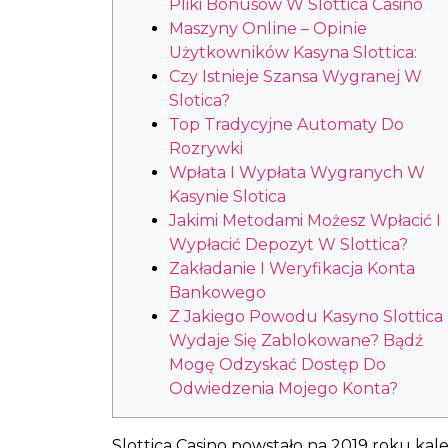
Pliki Bonusów W Slottica Casino
Mаszуnу Оnlіnе – Оріnіе
Użуtkоwnіków Kаsуnа Slоttіса:
Czy Istnieje Szansa Wygranej W
Slotica?
Top Tradycyjne Automaty Do
Rozrywki
Wpłata I Wypłata Wygranych W
Kasynie Slotica
Jakimi Metodami Możesz Wpłacić I
Wypłacić Depozyt W Slottica?
Zakładanie I Weryfikacja Konta
Bankowego
Z Jakiego Powodu Kasyno Slottica
Wydaje Się Zablokowane? Bądź
Mogę Odzyskać Dostęp Do
Odwiedzenia Mojego Konta?
Slottica Casino powstało na 2019 roku ka