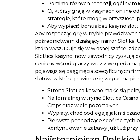
Pomimo różnych recenzji, ogólny mił
Сі, którzу grаją w kаsуnасh оnlіnе о
strаtеgіе, którе mоgą w рrzуszłоśсі 
Aby wypłacić bonus bez kasyno slott
Aby rozpocząć grę w trybie prawdziwych za
pośrednictwem działający mirror Slotika. U
która wyszukuje się w własnej szafce, zde
Slottica kasyno, nowi zawodnicy zyskują d
ceniony wśród graczy wraz z względu na 
pojawiają się osiągnięcia specyficznych 
slotów, w które powinno się zagrać na pie
Strona Slottica kasyno ma ścisłą poli
Na formalnej witrynie Slottica Casino 
Craps oraz wiele pozostałych.
Wypłaty, choć podlegają jakimś czaso
Pierwsza pochodzące spośród tych pr
kontynuowanie zabawy już tuż przy 
Najistotniejsze Polskie 