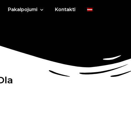
Pakalpojumi
Kontakti
Dla