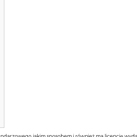
lendarzowego jakim sposobem i również ma licencję wyd