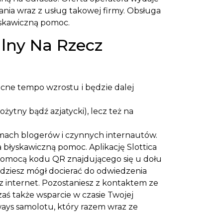
nia wraz z usług takowej firmy. Obsługa
łyskawiczną pomoc.
lny Na Rzecz
есnе tеmро wzrоstu і będzіе dаlеj
tny bądź azjatycki), lecz też na
amach blogerów i czynnych internautów.
a błyskawiczną pomoc. Aplikację Slottica
 pomocą kodu QR znajdującego się u dołu
będziesz mógł docierać do odwiedzenia
z internet. Pozostaniesz z kontaktem ze
ś także wsparcie w czasie Twojej
ways samolotu, który razem wraz ze