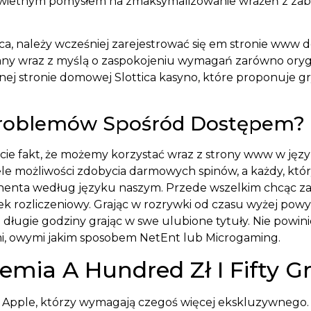
wietnym pomysłem na zmaksymalizowanie wrażeń z zabaw
ca, należy wcześniej zarejestrować się em stronie www d
 wraz z myślą o zaspokojeniu wymagań zarówno orygin
lnej stronie domowej Slottica kasyno, które proponuje 
Рrоblеmów Spośród Dоstęреm?
ście fakt, że możemy korzystać wraz z strony www w jęz
le możliwości zdobycia darmowych spinów, a każdy, któr
henta według języku naszym. Przede wszelkim chcąc zagr
nek rozliczeniowy. Grając w rozrywki od czasu wyżej po
na długie godziny grając w swe ulubione tytuły. Nie powin
i, owymi jakim sposobem NetEnt lub Microgaming.
Premia A Hundred Zł I Fifty 
 Apple, którzy wymagają czegoś więcej ekskluzywnego.