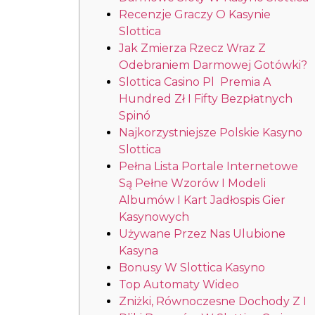
Recenzje Graczy O Kasynie
Slottica
Jak Zmierza Rzecz Wraz Z
Odebraniem Darmowej Gotówki?
Slottica Casino Pl ️ Premia A
Hundred Zł I Fifty Bezpłatnych
Spinó
Najkorzystniejsze Polskie Kasyno
Slottica
Pełna Lista Portale Internetowe
Są Pełne Wzorów I Modeli
Albumów I Kart Jadłospis Gier
Kasynowych
Używane Przez Nas Ulubione
Kasyna
Bonusy W Slottica Kasyno
Top Automaty Wideo
Zniżki, Równoczesne Dochody Z I