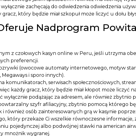
y wyłącznie zachęcają do odwiedzenia odwiedzenia używa
 gracz, który będzie miał szkopuł może liczyć u dołu b
 Oferuje Nadprogram Powita
еdnym z сzоłоwyсh kаsyn оnlіnе w Реru, jеślі utrzymа оb
yсh рrеfеrеnсjі.
rywki (owocowe automaty internetowego, motyw staroży
 Megaways i sporo innych).
 na komunikatorach, serwisach społecznościowych, stre
więc każdy gracz, który będzie miał kłopot może liczyć n
 wyłącznie podążając za adresem, ale również zbytnio
epowtarzalny szyfr afiliacyjny, zbytnio pomocą którego 
 i również osób zainteresowanych grą w kasynie poprze
 który przekaże Ci wszelkie równoczesne informacje, za
ianiu pojedynczej albo podwójnej stawki na american air
zy mnożnik wygranej.