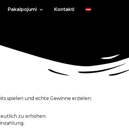
Pakalpojumi
Kontakti
its spielen und echte Gewinne erzielen:
eutlich zu erhöhen.
inzahlung.