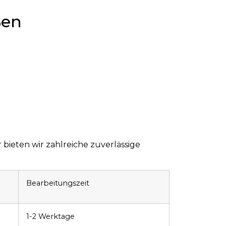
ßen
bieten wir zahlreiche zuverlässige
Bearbeitungszeit
1-2 Werktage