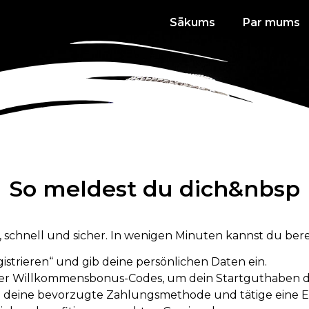
Sākums
Par mums
So meldest du dich&nbsp
, schnell und sicher. In wenigen Minuten kannst du bere
gistrieren“ und gib deine persönlichen Daten ein.
rer Willkommensbonus-Codes, um dein Startguthaben d
 deine bevorzugte Zahlungsmethode und tätige eine E