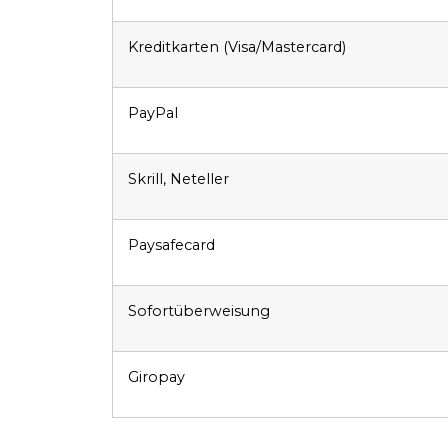
Kreditkarten (Visa/Mastercard)
PayPal
Skrill, Neteller
Paysafecard
Sofortüberweisung
Giropay