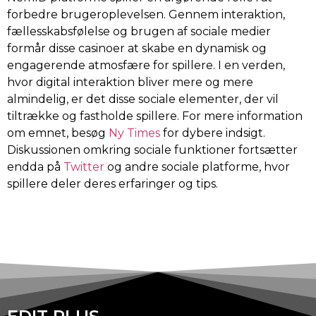
forbedre brugeroplevelsen. Gennem interaktion,
fællesskabsfølelse og brugen af sociale medier
formår disse casinoer at skabe en dynamisk og
engagerende atmosfære for spillere. I en verden,
hvor digital interaktion bliver mere og mere
almindelig, er det disse sociale elementer, der vil
tiltrække og fastholde spillere. For mere information
om emnet, besøg
Ny Times
for dybere indsigt.
Diskussionen omkring sociale funktioner fortsætter
endda på
Twitter
og andre sociale platforme, hvor
spillere deler deres erfaringer og tips.