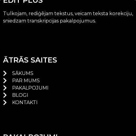
EDIT PLUS
Tulkojam, rediģējam tekstus, veicam teksta korekciju,
sniedzam transkripcijas pakalpojumus.
ĀTRĀS SAITES
SĀKUMS
PAR MUMS
PAKALPOJUMI
BLOGI
KONTAKTI