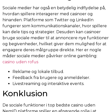
Sociale medier har også en betydelig indflydelse på,
hvordan spillere interagerer med casinoer og
hinanden. Platforme som Twitter og LinkedIn
fungerer som kommunikationskanaler, hvor spillere
kan dele tips og strategier. Desuden kan casinoer
bruge sociale medier til at annoncere nye funktioner
og begivenheder, hvilket giver dem mulighed for at
engagere deres målgruppe direkte. Her er nogle
måder sociale medier påvirker online gambling:
casino uden rofus
Reklame og lokale tilbud.
Feedback fra brugere og anmeldelser.
Livestreaming og interaktive events.
Konklusion
De sociale funktioner i top bedste casino uden
NemID platforme spiller en afgørende rolle i at