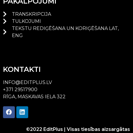
PAKALPOJUMI
TRANSKRIPCIJA
TULKOJUMI
TEKSTU REDIĢĒŠANA UN KORIĢĒŠANA LAT,
ENG
KONTAKTI
INFO@EDITPLUS.LV
+371 29517900
RĪGA, MASKAVAS IELA 322
©2022 EditPlus | Visas tiesības aizsargātas