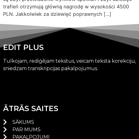
trafień otrzymują główną nagrodę w wysokości 4500
PLN. Jakkolwiek za dziewięć poprawnych […]
EDIT PLUS
Tulkojam, rediģējam tekstus, veicam teksta korekciju,
sniedzam transkripcijas pakalpojumus.
ĀTRĀS SAITES
SĀKUMS
PAR MUMS
PAKALPOJUMI