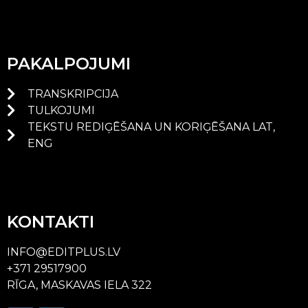
PAKALPOJUMI
TRANSKRIPCIJA
TULKOJUMI
TEKSTU REDIĢĒŠANA UN KORIĢĒŠANA LAT,
ENG
KONTAKTI
INFO@EDITPLUS.LV
+371 29517900
RĪGA, MASKAVAS IELA 322