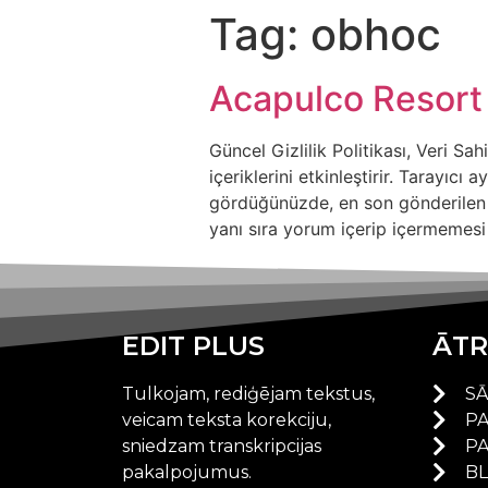
Tag:
obhoc
Acapulco Resort
Güncel Gizlilik Politikası, Veri S
içeriklerini etkinleştirir. Tarayı
gördüğünüzde, en son gönderilen 
yanı sıra yorum içerip içermemesi 
EDIT PLUS
ĀTR
Tulkojam, rediģējam tekstus,
S
veicam teksta korekciju,
P
sniedzam transkripcijas
P
pakalpojumus.
B