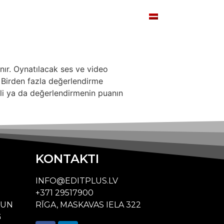
Pakalpojumi
Kontakti
anır. Oynatılacak ses ve video
. Birden fazla değerlendirme
li ya da değerlendirmenin puanın
KONTAKTI
INFO@EDITPLUS.LV
+371 29517900
 UN
RĪGA, MASKAVAS IELA 322
G