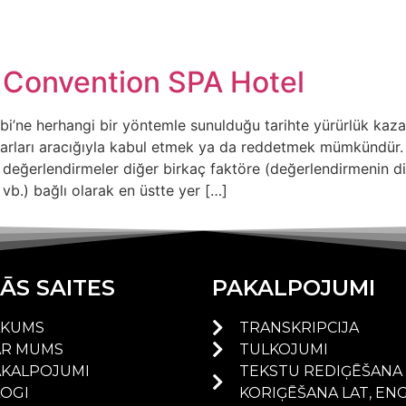
Sākums
Par mums
 Convention SPA Hotel
ahibi’ne herhangi bir yöntemle sunulduğu tarihte yürürlük kaz
cı ayarları aracığıyla kabul etmek ya da reddetmek mümkündür
değerlendirmeler diğer birkaç faktöre (değerlendirmenin di
vb.) bağlı olarak en üstte yer […]
ĀS SAITES
PAKALPOJUMI
ĀKUMS
TRANSKRIPCIJA
AR MUMS
TULKOJUMI
AKALPOJUMI
TEKSTU REDIĢĒŠANA
LOGI
KORIĢĒŠANA LAT, EN