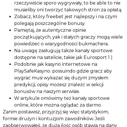
rzeczywiście sporo wygrywały, to be able to nie
musieliby oni tworzyć takowych stron za opłatą.
Zobacz, który freebet jest najlepszy i na czym
polegają poszczególne bonusy.
Pamiętaj, że autentyczne opinie
początkujących, yak i stałych graczy mogą wiele
powiedzieć o wiarygodności bukmachera.
Na uwagę zasługują także kanały sportowe
dostępne na satelicie, takie jak Eurosport 1 )
Podobnie jak kasyno internetowe na
PlaySafeKasyno. possuindo gdzie gracz aby
wygrać musi wykazać się dużym zmysłem
predykcji, opisy możesz znaleźć w sekcji
bonusów na naszym serwisie.
W artykule omówimy też kanały sportowe
online, które można oglądać za darmo.
Zanim postawisz, przyjrzyj się więc statystykom,
formie drużyn i kontuzjom zawodników. Jeśli
zaobserwowałeś, że duża ilość osób stawia na dany