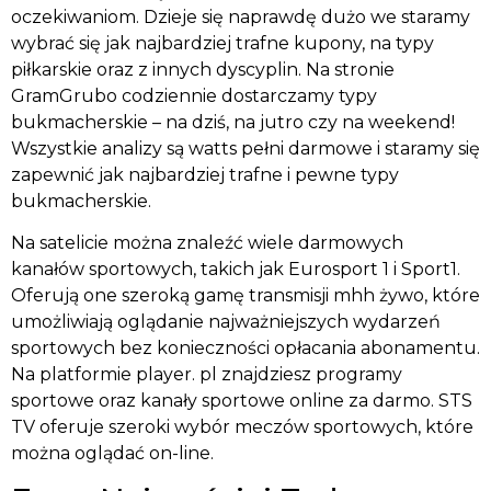
oczekiwaniom. Dzieje się naprawdę dużo we staramy
wybrać się jak najbardziej trafne kupony, na typy
piłkarskie oraz z innych dyscyplin. Na stronie
GramGrubo codziennie dostarczamy typy
bukmacherskie – na dziś, na jutro czy na weekend!
Wszystkie analizy są watts pełni darmowe i staramy się
zapewnić jak najbardziej trafne i pewne typy
bukmacherskie.
Na satelicie można znaleźć wiele darmowych
kanałów sportowych, takich jak Eurosport 1 i Sport1.
Oferują one szeroką gamę transmisji mhh żywo, które
umożliwiają oglądanie najważniejszych wydarzeń
sportowych bez konieczności opłacania abonamentu.
Na platformie player. pl znajdziesz programy
sportowe oraz kanały sportowe online za darmo. STS
TV oferuje szeroki wybór meczów sportowych, które
można oglądać on-line.