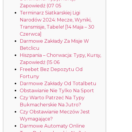
Zapowiedź (07 05
Terminarz Siatkarskiej Ligi
Narodów 2024: Mecze, Wyniki,
Transmisje, Tabele! [14 Maja – 30
Czerwca]
Darmowe Zakłady Za Misje W
Betclicu
Hiszpania – Chorwacja: Typy, Kursy,
Zapowiedź (15 06
Freebet Bez Depozytu Od
Fortuny
Darmowe Zakłady Od Totalbetu
Obstawianie Nie Tylko Na Sport
Czy Warto Patrzeć Na Typy
Bukmacherskie Na Jutro?
Czy Obstawianie Meczów Jest
Wymagające?
Darmowe Automaty Online