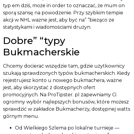
typ em dziś, może in order to oznaczać, że mum on
sporą szansę na powodzenie. Przy szybkim tempie
akcji w NHL ważne jest, aby być na” “bieżąco ze
statystykami i wiadomościami drużyn.
Dobre” “typy
Bukmacherskie
Chcemy docierać wszędzie tam, gdzie użytkownicy
szukają sprawdzonych typów bukmacherskich. Kiedy
rejestrujesz konto u nowego bukmachera, ważne
jest, aby skorzystać z dostępnych ofert
promocyjnych. Na ProTipster. pl zapewniamy Ci
ogromny wybór najlepszych bonusów, które możesz
sprawdzić w zakładce Bukmacherzy, dostępnej watts
górnym menu.
Od Wielkiego Szlema po lokalne turnieje —