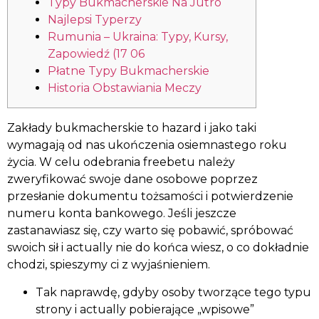
Typy Bukmacherskie Na Jutro
Najlepsi Typerzy
Rumunia – Ukraina: Typy, Kursy,
Zapowiedź (17 06
Płatne Typy Bukmacherskie
Historia Obstawiania Meczy
Zakłady bukmacherskie to hazard i jako taki
wymagają od nas ukończenia osiemnastego roku
życia. W celu odebrania freebetu należy
zweryfikować swoje dane osobowe poprzez
przesłanie dokumentu tożsamości i potwierdzenie
numeru konta bankowego. Jeśli jeszcze
zastanawiasz się, czy warto się pobawić, spróbować
swoich sił i actually nie do końca wiesz, o co dokładnie
chodzi, spieszymy ci z wyjaśnieniem.
Tak naprawdę, gdyby osoby tworzące tego typu
strony i actually pobierające „wpisowe”