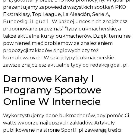
prezentujemy zapowiedzi wszystkich spotkań PKO
Ekstraklasy, Top League, La Aleación, Serie A,
Bundesligi i Ligue 1 . W każdej unces nich znajdziesz
proponowane przez nas” “typy bukmacherskie, a
także aktualne kursy bukmacherów. Dzięki temu nie
powinieneś mieć problemów ze znalezieniem
propozycji zakładów singlowych czy też
kumulowanych. W sekcji typy bukmacherskie
zawsze znajdziesz aktualne typy od redakcji goal. pl.
Darmowe Kanały I
Programy Sportowe
Online W Internecie
Wykorzystujemy dane bukmacherów, aby pomóc Ci
watts wyborze najlepszych zakładów. Artykuły
publikowane na stronie Sport1. pl zawierają treści