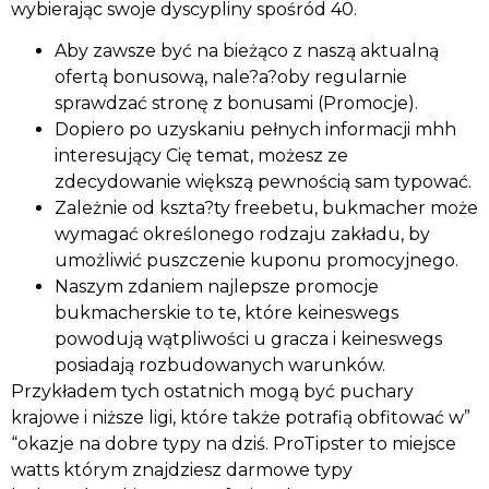
wybierając swoje dyscypliny spośród 40.
Aby zawsze być na bieżąco z naszą aktualną
ofertą bonusową, nale?a?oby regularnie
sprawdzać stronę z bonusami (Promocje).
Dopiero po uzyskaniu pełnych informacji mhh
interesujący Cię temat, możesz ze
zdecydowanie większą pewnością sam typować.
Zależnie od kszta?ty freebetu, bukmacher może
wymagać określonego rodzaju zakładu, by
umożliwić puszczenie kuponu promocyjnego.
Naszym zdaniem najlepsze promocje
bukmacherskie to te, które keineswegs
powodują wątpliwości u gracza i keineswegs
posiadają rozbudowanych warunków.
Przykładem tych ostatnich mogą być puchary
krajowe i niższe ligi, które także potrafią obfitować w”
“okazje na dobre typy na dziś. ProTipster to miejsce
watts którym znajdziesz darmowe typy