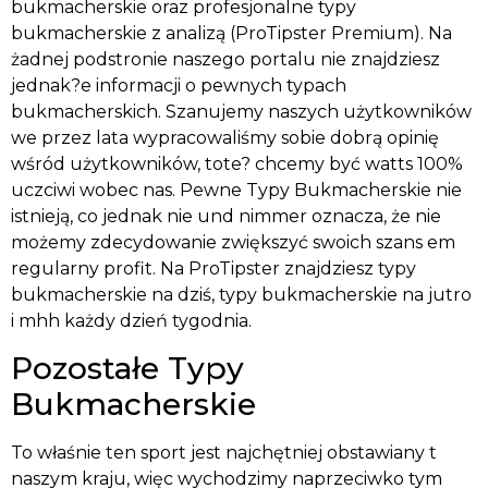
bukmacherskie oraz profesjonalne typy
bukmacherskie z analizą (ProTipster Premium). Na
żadnej podstronie naszego portalu nie znajdziesz
jednak?e informacji o pewnych typach
bukmacherskich. Szanujemy naszych użytkowników
we przez lata wypracowaliśmy sobie dobrą opinię
wśród użytkowników, tote? chcemy być watts 100%
uczciwi wobec nas. Pewne Typy Bukmacherskie nie
istnieją, co jednak nie und nimmer oznacza, że nie
możemy zdecydowanie zwiększyć swoich szans em
regularny profit. Na ProTipster znajdziesz typy
bukmacherskie na dziś, typy bukmacherskie na jutro
i mhh każdy dzień tygodnia.
Pozostałe Typy
Bukmacherskie
To właśnie ten sport jest najchętniej obstawiany t
naszym kraju, więc wychodzimy naprzeciwko tym