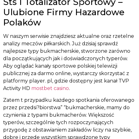
Sts I Totalizator Sportowy –
Ulubione Firmy Hazardowe
Polaków
W naszym serwisie znajdziesz aktualne oraz rzetelne
analizy meczów piłkarskich. Już dzisiaj sprawdź
najlepsze typy bukmacherskie, stworzone zarówno
dla początkujących jak i doświadczonych typerów.
Aby oglądać kanały sportowe polskiej telewizji
publicznej za darmo online, wystarczy skorzystać z
platformy player. pl, gdzie dostępny jest kanał TVP
Activity HD
mostbet casino
.
Zatem t przypadku każdego spotkania oferowanego
przez przedsi?biorstwa” “bukmacherskie, mamy do
czynienia z typami bukmacherów. Większość
typerów, szczególnie tych rozpoczynających
przygodę z obstawianiem zakładów liczy na szybkie,
dobre i przede wszystkim sprawdzone typy