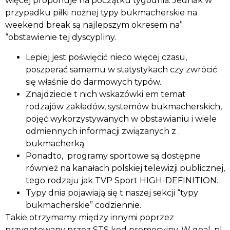
więcej proponuje na początku tygodnia. Jednak w
przypadku piłki nożnej typy bukmacherskie na
weekend break są najlepszym okresem na”
“obstawienie tej dyscypliny.
Lepiej jest poświęcić nieco więcej czasu,
poszperać samemu w statystykach czy zwrócić
się właśnie do darmowych typów.
Znajdziecie t nich wskazówki em temat
rodzajów zakładów, systemów bukmacherskich,
pojęć wykorzystywanych w obstawianiu i wiele
odmiennych informacji związanych z .
bukmacherką.
Ponadto, programy sportowe są dostępne
również na kanałach polskiej telewizji publicznej,
tego rodzaju jak TVP Sport HIGH-DEFINITION.
Typy dnia pojawiają się t naszej sekcji “typy
bukmacherskie” codziennie.
Takie otrzymamy między innymi poprzez
przygotowany przez STS kod promocyjny. W goal. pl