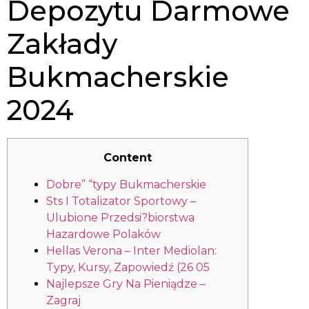
Depozytu Darmowe
Zakłady
Bukmacherskie
2024
Content
Dobre” “typy Bukmacherskie
Sts I Totalizator Sportowy –
Ulubione Przedsi?biorstwa
Hazardowe Polaków
Hellas Verona – Inter Mediolan:
Typy, Kursy, Zapowiedź (26 05
Najlepsze Gry Na Pieniądze –
Zagraj