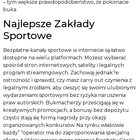
– tym większe prawdopodobieństwo, że pokonacie
buka.
Najlepsze Zakłady
Sportowe
Bezpłatne kanały sportowe w internecie są łatwo
dostępne na wielu platformach. Możesz wybierać
spośród stron internetowych, satelity i legalnych
program streamingowych. Zachowaj jednak?e
ostrożność i sprawdź, czy masz carry out czynienia z
legalnymi źródłami, aby cieszyć się swoimi ulubionymi
wydarzeniami sportowymi bez ryzyka naruszenia
praw autorskich. Bukmacherzy prześcigają się w
kreatywnych promocjach, a bonusy bez depozytu
często stają się formą nagrody przy okazji
organizowanych konkursów. Na rynku właściwie
każdy” “operator ma do zaproponowania specjalną