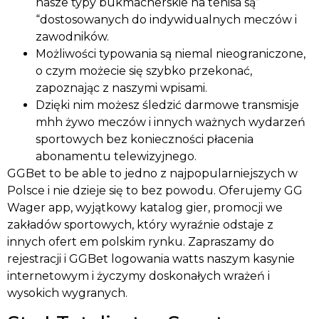
nasze typy bukmacherskie na tenisa są”
“dostosowanych do indywidualnych meczów i
zawodników.
Możliwości typowania są niemal nieograniczone,
o czym możecie się szybko przekonać,
zapoznając z naszymi wpisami.
Dzięki nim możesz śledzić darmowe transmisje
mhh żywo meczów i innych ważnych wydarzeń
sportowych bez konieczności płacenia
abonamentu telewizyjnego.
GGBet to be able to jedno z najpopularniejszych w
Polsce i nie dzieje się to bez powodu. Oferujemy GG
Wager app, wyjątkowy katalog gier, promocji we
zakładów sportowych, który wyraźnie odstaje z
innych ofert em polskim rynku. Zapraszamy do
rejestracji i GGBet logowania watts naszym kasynie
internetowym i życzymy doskonałych wrażeń i
wysokich wygranych.