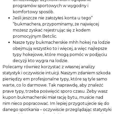
programów sportowych w wygodny i
komfortowy sposób.
Jeśli jeszcze nie założyłeś konta u tego”
“bukmachera, przypominamy, że najwięcej
możesz zyskać rejestrując się z kodem
promocyjnym Betclic.
Nasze typy bukmacherskie mhh hokej na lodzie
obejmują wszystko to i więcej, a więc najlepsze
typy hokejowe, które mogą pomóc w podjęciu
decyzji kto wygra na lodzie.
Polecamy również korzystać z własnej analizy
statystyk i oczywiście intuicji. Naszym zdaniem szkoda
pieniędzy em profesjonalne typy, które są tyle samo
warte, co lo darmowe. Tak naprawdę, aby znaleźć
prave typy, trzeba poświęcić sporo czasu. Żeby wasz
kupon bukmacherski miał rację bytu, musicie nad
nim nieco popracować. Im lepiej przygotujecie się do
danego spotkania – oczywiście przeglądając statystyki