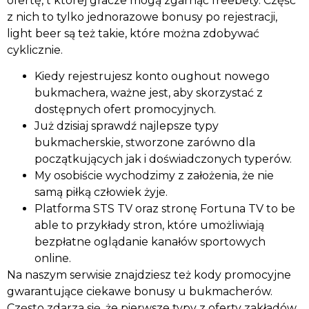
ofertę, t której gracze mogą zgarnąć freebety. Część
z nich to tylko jednorazowe bonusy po rejestracji,
light beer są też takie, które można zdobywać
cyklicznie.
Kiedy rejestrujesz konto oughout nowego
bukmachera, ważne jest, aby skorzystać z
dostępnych ofert promocyjnych.
Już dzisiaj sprawdź najlepsze typy
bukmacherskie, stworzone zarówno dla
początkujących jak i doświadczonych typerów.
My osobiście wychodzimy z założenia, że nie
samą piłką człowiek żyje.
Platforma STS TV oraz stronę Fortuna TV to be
able to przykłady stron, które umożliwiają
bezpłatne oglądanie kanałów sportowych
online.
Na naszym serwisie znajdziesz też kody promocyjne
gwarantujące ciekawe bonusy u bukmacherów.
Często zdarza się, że pierwsze typy z oferty zakładów