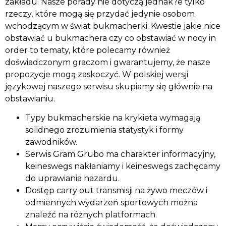
zakładu. Nasze porady nie dotyczą jednak?e tylko
rzeczy, które mogą się przydać jedynie osobom
wchodzącym w świat bukmacherki. Kwestie jakie nice
obstawiać u bukmachera czy co obstawiać w nocy in
order to tematy, które polecamy również
doświadczonym graczom i gwarantujemy, że nasze
propozycje mogą zaskoczyć. W polskiej wersji
językowej naszego serwisu skupiamy się głównie na
obstawianiu.
Typy bukmacherskie na krykieta wymagają
solidnego zrozumienia statystyk i formy
zawodników.
Serwis Gram Grubo ma charakter informacyjny,
keineswegs nakłaniamy i keineswegs zachęcamy
do uprawiania hazardu.
Dostęp carry out transmisji na żywo meczów i
odmiennych wydarzeń sportowych można
znaleźć na różnych platformach.