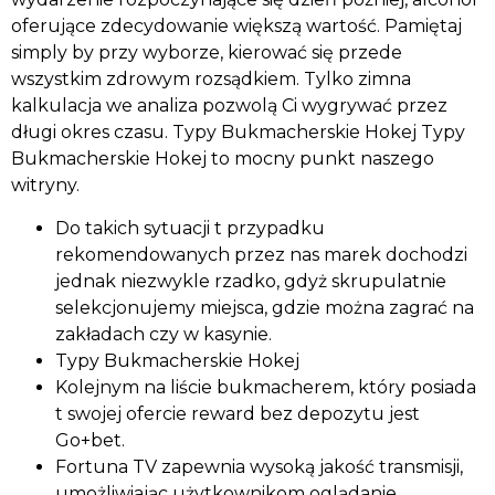
oferujące zdecydowanie większą wartość. Pamiętaj
simply by przy wyborze, kierować się przede
wszystkim zdrowym rozsądkiem. Tylko zimna
kalkulacja we analiza pozwolą Ci wygrywać przez
długi okres czasu. Typy Bukmacherskie Hokej Typy
Bukmacherskie Hokej to mocny punkt naszego
witryny.
Do takich sytuacji t przypadku
rekomendowanych przez nas marek dochodzi
jednak niezwykle rzadko, gdyż skrupulatnie
selekcjonujemy miejsca, gdzie można zagrać na
zakładach czy w kasynie.
Typy Bukmacherskie Hokej
Kolejnym na liście bukmacherem, który posiada
t swojej ofercie reward bez depozytu jest
Go+bet.
Fortuna TV zapewnia wysoką jakość transmisji,
umożliwiając użytkownikom oglądanie