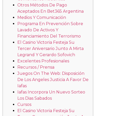
Otros Métodos De Pago
Aceptados En Bet365 Argentina
Medios Y Comunicación
Programa En Prevención Sobre
Lavado De Activos Y
Financiamiento Del Terrorismo
El Casino Victoria Festeja Su
Tercer Aniversario Junto A Mirta
Legrand Y Gerardo Sofovich
Excelentes Profesionales
Recursos / Prensa
Juegos On The Web: Disposición
De Los Angeles Justicia A Favor De
Iafas
Iafas Incorpora Un Nuevo Sorteo
Los Dias Sabados
Cursos
El Casino Victoria Festeja Su