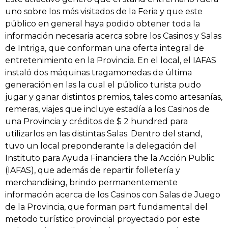
uno sobre los más visitados de la Feria y que este
público en general haya podido obtener toda la
información necesaria acerca sobre los Casinos y Salas
de Intriga, que conforman una oferta integral de
entretenimiento en la Provincia. En el local, el IAFAS
instaló dos máquinas tragamonedas de última
generación en las la cual el público turista pudo
jugar y ganar distintos premios, tales como artesanías,
remeras, viajes que incluye estadía a los Casinos de
una Provincia y créditos de $ 2 hundred para
utilizarlos en las distintas Salas. Dentro del stand,
tuvo un local preponderante la delegación del
Instituto para Ayuda Financiera the la Acción Public
(IAFAS), que además de repartir folletería y
merchandising, brindo permanentemente
información acerca de los Casinos con Salas de Juego
de la Provincia, que forman part fundamental del
metodo turístico provincial proyectado por este