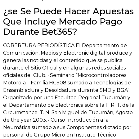
¿se Se Puede Hacer Apuestas
Que Incluye Mercado Pago
Durante Bet365?
COBERTURA PERIODÍSTICA El Departamento de
Comunicación, Medios y Electronic digital produce y
genera las noticias y el contenido que se publica
durante el Sitio Oficial y en algunas redes sociales
oficiales del Club. • Seminario “Microcontroladores
Motorola – Familia HC908 sumado a Tecnologías de
Ensambladura y Desoldadura durante SMD y BGA”.
Organizado por una Facultad Regional Tucumán y
el Departamento de Electrónica sobre la F. R. T. de la
Circumstance. T. N. San Miguel de Tucumán, Agosto
de the year 2003. • Curso Introducción a la
Neumática sumado a sus Componentes dictado por
personal de Grupo Micro en Instituto Técnico