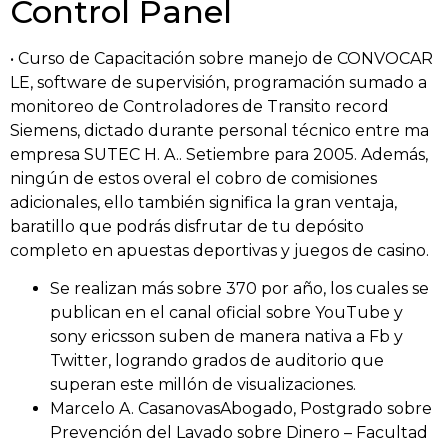
Control Panel
• Curso de Capacitación sobre manejo de CONVOCAR
LE, software de supervisión, programación sumado a
monitoreo de Controladores de Transito record
Siemens, dictado durante personal técnico entre ma
empresa SUTEC H. A.. Setiembre para 2005. Además,
ningún de estos overal el cobro de comisiones
adicionales, ello también significa la gran ventaja,
baratillo que podrás disfrutar de tu depósito
completo en apuestas deportivas y juegos de casino.
Se realizan más sobre 370 por año, los cuales se
publican en el canal oficial sobre YouTube y
sony ericsson suben de manera nativa a Fb y
Twitter, logrando grados de auditorio que
superan este millón de visualizaciones.
Marcelo A. CasanovasAbogado, Postgrado sobre
Prevención del Lavado sobre Dinero – Facultad