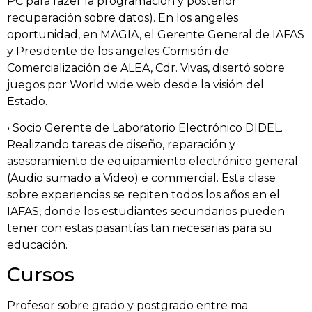
PC para fazer la programación y posterior
recuperación sobre datos). En los angeles
oportunidad, en MAGIA, el Gerente General de IAFAS
y Presidente de los angeles Comisión de
Comercialización de ALEA, Cdr. Vivas, disertó sobre
juegos por World wide web desde la visión del
Estado.
• Socio Gerente de Laboratorio Electrónico DIDEL.
Realizando tareas de diseño, reparación y
asesoramiento de equipamiento electrónico general
(Audio sumado a Video) e commercial. Esta clase
sobre experiencias se repiten todos los años en el
IAFAS, donde los estudiantes secundarios pueden
tener con estas pasantías tan necesarias para su
educación.
Cursos
Profesor sobre grado y postgrado entre ma